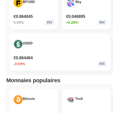
BFUSD
Sky
€0.864045
€0.046895
0.00%
+0.28%
#53
#54
USDD
€0.864464
-0.04%
#55
Monnaies populaires
Bitcoin
Troll