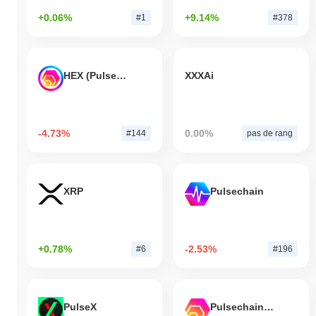
+0.06%
+9.14%
#1
#378
HEX (Pulsechain)
XXXAi
-4.73%
0.00%
#144
pas de rang
XRP
Pulsechain
+0.78%
-2.53%
#6
#196
PulseX
Pulsechain Bridged HEX (Pulsechain)