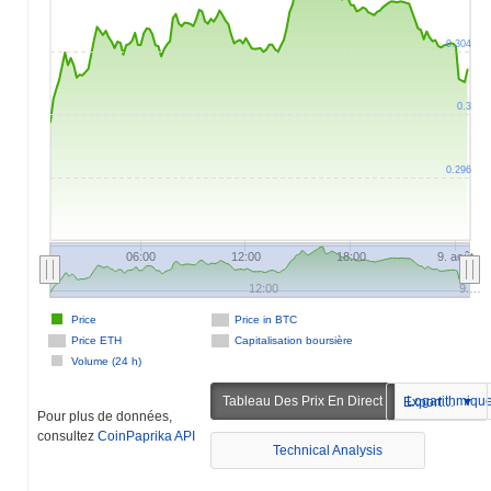
0.304
0.3
0.296
06:00
12:00
18:00
9. août
12:00
9.…
Price
Price in BTC
Price ETH
Capitalisation boursière
Volume (24 h)
Tableau Des Prix En Direct
Logarithmiqu
Exportation
Pour plus de données,
consultez
CoinPaprika API
Technical Analysis