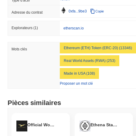
Type d'actif
Ondo se négocie actuellement
~83.63%
en dessous de son ATH
et s'est apprécié de
+28%
depuis son ATL.
0xfa...9be3
Copie
Adresse du contrat
Quelle est la capitalisation boursière actuelle de
Ondo ?
Explorateurs
(1)
etherscan.io
La capitalisation boursière de Ondo est d'environ
€1,475,129,731.00
, le classant #46 mondial par taille de marché.
Ce chiffre est calculé en fonction de son offre en circulation de 4
Ethereum (ETH) Token (ERC-20) (13346)
Mots clés
869 330 647 jetons ONDO.
Real World Assets (RWA) (253)
Comment Ondo performe-t-il par rapport au
marché crypto plus large ?
Made in USA (108)
Au cours des 7 derniers jours, Ondo a a baissé de
8.78%
, sous-
Proposer un mot clé
performant le marché crypto global qui a affiché un gain de
0.31%
. Cela indique un retard temporaire dans l'action des prix de
ONDO par rapport à la dynamique du marché plus large.
Pièces similaires
Official World Liberty Financial
Ethena Staked USDe