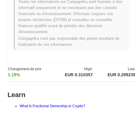
Toutes les informations sur Coinpaprika sont fournies à titre
significatif dans l'espace DeFi, s'adressant à la fois aux
informatif uniquement et ne constituent pas des conseils
investisseurs particuliers et institutionnels à la recherche de
financiers ou d'investissement. Effectuez toujours vos
rendements diversifiés et ajustés au risque.
propres recherches (DYOR) et consultez un conseiller
Quand et comment Ondo a-t-il commencé ?
financier qualifié avant de prendre des décisions
d'investissement.
Ondo a vu le jour en avril 2021, fondé par une équipe dirigée par
Coinpaprika n'est pas responsable des pertes résultant de
Nathan Allman, un ancien employé de Goldman Sachs. Le projet
l'utilisation de ces informations.
visait à fournir des produits financiers structurés dans l'espace
DeFi. Le développement initial d'Ondo s'est concentré sur la
création d'une plateforme permettant aux utilisateurs d'investir
dans diverses stratégies génératrices de rendement avec
Changement de prix :
High:
Low
différents profils de risque-rendement. Le projet a rapidement
1.19%
EUR 0.310357
EUR 0.29923
gagné en traction en sécurisant un tour de financement initial en
avril 2021, ce qui a été déterminant pour accélérer son
développement. Ondo a lancé sa plateforme sur Ethereum, tirant
Learn
parti de l'écosystème robuste de la blockchain pour offrir ses
produits financiers. Le développement de la plateforme a été
What Is Fractional Ownership in Crypto?
marqué par la publication de son livre blanc, qui a établi le cadre
technique et économique de ses opérations. Le modèle de
distribution des jetons d'Ondo a inclus une approche stratégique
pour garantir une large accessibilité et engagement au sein de la
communauté DeFi. Ces étapes fondamentales ont préparé le