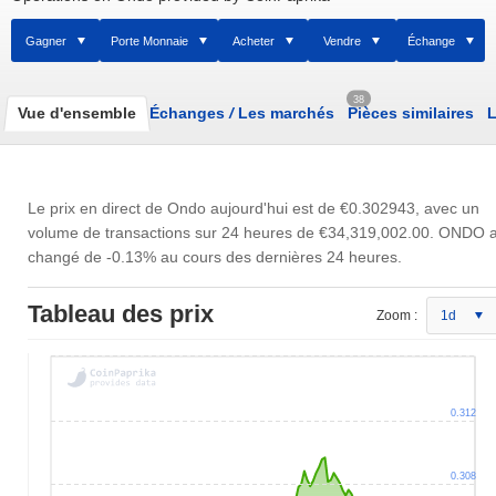
Gagner
Porte Monnaie
Acheter
Vendre
Échange
38
Vue d'ensemble
Échanges
/
Les marchés
Pièces similaires
L
Le prix en direct de Ondo aujourd'hui est de
€0.302943
, avec un
volume de transactions sur 24 heures de
€34,319,002.00
. ONDO 
changé de -0.13% au cours des dernières 24 heures.
Tableau des prix
Zoom :
1d
0.312
0.308