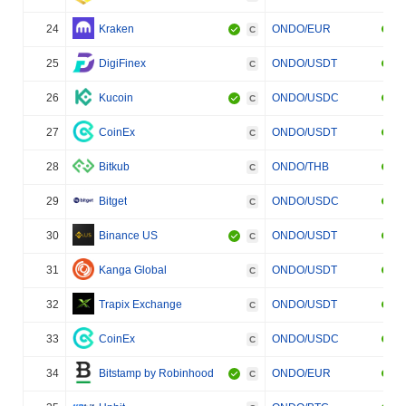
24
Kraken
ONDO/EUR
C
25
DigiFinex
ONDO/USDT
C
26
Kucoin
ONDO/USDC
C
27
CoinEx
ONDO/USDT
C
28
Bitkub
ONDO/THB
C
29
Bitget
ONDO/USDC
C
30
Binance US
ONDO/USDT
C
31
Kanga Global
ONDO/USDT
C
32
Trapix Exchange
ONDO/USDT
C
33
CoinEx
ONDO/USDC
C
34
Bitstamp by Robinhood
ONDO/EUR
C