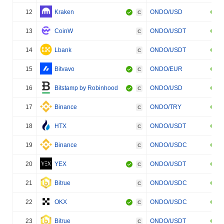
12
Kraken
ONDO/USD
C
13
CoinW
ONDO/USDT
C
14
Lbank
ONDO/USDT
C
15
Bitvavo
ONDO/EUR
C
16
Bitstamp by Robinhood
ONDO/USD
C
17
Binance
ONDO/TRY
C
18
HTX
ONDO/USDT
C
19
Binance
ONDO/USDC
C
20
YEX
ONDO/USDT
C
21
Bitrue
ONDO/USDC
C
22
OKX
ONDO/USDC
C
23
Bitrue
ONDO/USDT
C