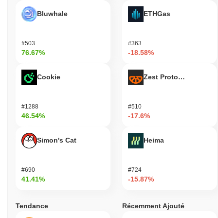
sa pertinence continue. Ces facteurs soutiennent collectivement
Bluwhale
ETHGas
la position d'Ondo en tant que participant actif dans le paysage
DeFi.
Pour qui Ondo est-il conçu ?
#503
#363
76.67%
-18.58%
Ondo est conçu pour les investisseurs institutionnels et les
participants individuels à la recherche de produits financiers
structurés et d'opportunités de rendement au sein de
Cookie
Zest Protocol
l'écosystème crypto. Il permet à ces utilisateurs d'accéder à des
stratégies d'investissement diversifiées et à des rendements
gérés en fonction des risques. Ondo fournit des outils et des
#1288
#510
ressources tels que des véhicules d'investissement et des
46.54%
-17.6%
produits financiers adaptés à divers appétits de risque, permettant
aux utilisateurs de participer à la finance décentralisée avec plus
Simon's Cat
Heima
de confiance et de sécurité. Les participants secondaires, y
compris les fournisseurs de liquidité et les gestionnaires d'actifs,
interagissent avec Ondo via des pools de liquidité et des offres de
#690
#724
finance structurée, contribuant à la robustesse et à la liquidité de
41.41%
-15.87%
la plateforme. Ces participants aident à faciliter le bon
fonctionnement des produits financiers d'Ondo, garantissant un
écosystème dynamique et réactif.
Tendance
Récemment Ajouté