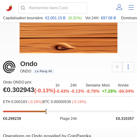
Capitalisation boursière:
€2,001.15 B
(0.31%)
Vol 24H:
€87.08 B
Dominan
Ondo
ONDO
Le Rang 46
Ondo ONDO prix:
1h
24h
Semaine
Mois
Année
€0.302943
(-0.13%)
-0.43%
-0.13%
-8.78%
+7.28%
-66.04%
ETH 0.000183
(-0.28%)
BTC 0.00000539
(-0.19%)
€0.299239
Plage 24h
€0.310357
Operations on Ondo provided by CoinPaprika