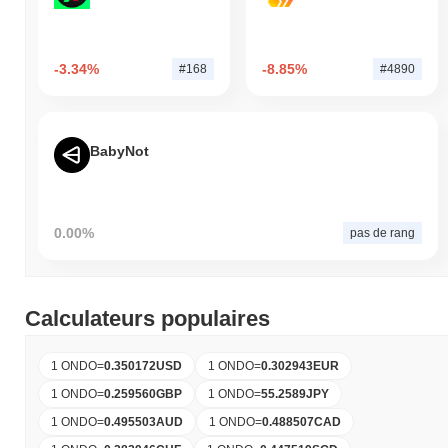
-3.34%
-8.85%
#168
#4890
BabyNot
0.00%
pas de rang
Calculateurs populaires
1 ONDO
=
0.350172
USD
1 ONDO
=
0.302943
EUR
1 ONDO
=
0.259560
GBP
1 ONDO
=
55.2589
JPY
1 ONDO
=
0.495503
AUD
1 ONDO
=
0.488507
CAD