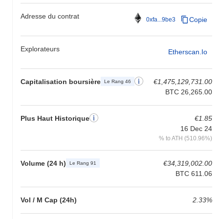
exploite un mécanisme unique qui permet aux utilisateurs de
Adresse du contrat
participer à des opportunités de revenu fixe et de génération de
Copie
0xfa...9be3
rendement, répondant ainsi à une large gamme d'appétits de
risque. L'écosystème d'Ondo propose un ensemble robuste
d'outils et de partenariats avec des réseaux blockchain de premier
Explorateurs
Etherscan.io
plan, améliorant l'interopérabilité et l'accessibilité pour les
utilisateurs. Le projet met également l'accent sur la gouvernance
par l'implication de la communauté, garantissant que les parties
Capitalisation boursière
€1,475,129,731.00
Le Rang 46
prenantes ont leur mot à dire dans le développement et
BTC 26,265.00
l'orientation de la plateforme. De plus, l'engagement d'Ondo
envers la sécurité et la transparence le distingue encore
davantage dans l'espace DeFi, en faisant un choix fiable pour les
Plus Haut Historique
€1.85
utilisateurs à la recherche de produits financiers sur mesure.
16 Dec 24
% to ATH (510.96%)
Que pouvez-vous faire avec Ondo ?
Le jeton ONDO remplit plusieurs fonctions au sein de son
Volume (24 h)
€34,319,002.00
Le Rang 91
écosystème. Il est principalement utilisé pour la gouvernance,
BTC 611.06
permettant aux détenteurs de participer aux processus
décisionnels en votant sur des propositions qui impactent l'avenir
du réseau. De plus, ONDO peut être utilisé pour le staking, où les
Vol / M Cap (24h)
2.33%
utilisateurs contribuent à la sécurité du réseau et peuvent recevoir
des récompenses en retour. Cela incite à la participation et aide à