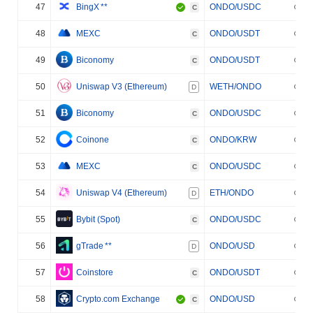
47
BingX
**
ONDO/USDC
C
48
MEXC
ONDO/USDT
C
49
Biconomy
ONDO/USDT
C
50
Uniswap V3 (Ethereum)
WETH/ONDO
D
51
Biconomy
ONDO/USDC
C
52
Coinone
ONDO/KRW
C
53
MEXC
ONDO/USDC
C
54
Uniswap V4 (Ethereum)
ETH/ONDO
D
55
Bybit (Spot)
ONDO/USDC
C
56
gTrade
**
ONDO/USD
D
57
Coinstore
ONDO/USDT
C
58
Crypto.com Exchange
ONDO/USD
C