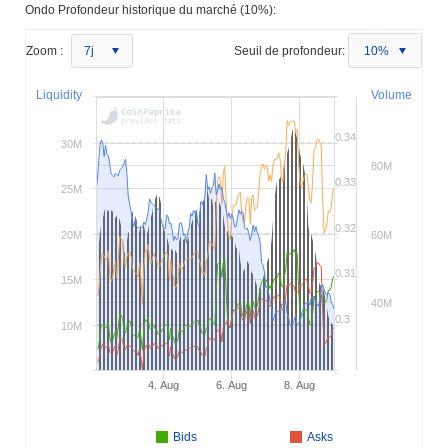
Ondo Profondeur historique du marché (10%):
Zoom :
7j
Seuil de profondeur:
10%
Liquidity
Volume
0.34
30M
80M
0.33
25M
0.32
20M
60M
0.31
15M
40M
0.3
10M
4. Aug
6. Aug
8. Aug
Bids
Asks