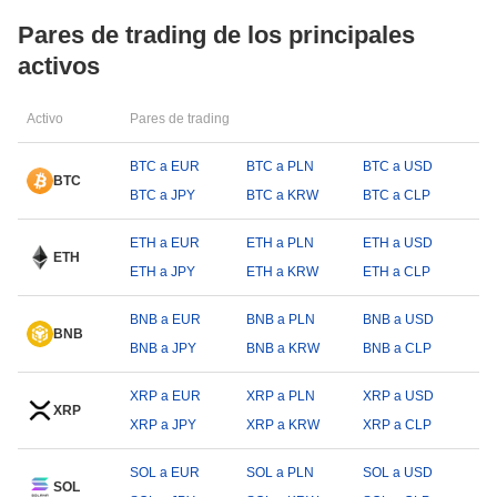
Pares de trading de los principales
activos
Activo
Pares de trading
BTC a EUR
BTC a PLN
BTC a USD
BTC
BTC a JPY
BTC a KRW
BTC a CLP
ETH a EUR
ETH a PLN
ETH a USD
ETH
ETH a JPY
ETH a KRW
ETH a CLP
BNB a EUR
BNB a PLN
BNB a USD
BNB
BNB a JPY
BNB a KRW
BNB a CLP
XRP a EUR
XRP a PLN
XRP a USD
XRP
XRP a JPY
XRP a KRW
XRP a CLP
SOL a EUR
SOL a PLN
SOL a USD
SOL