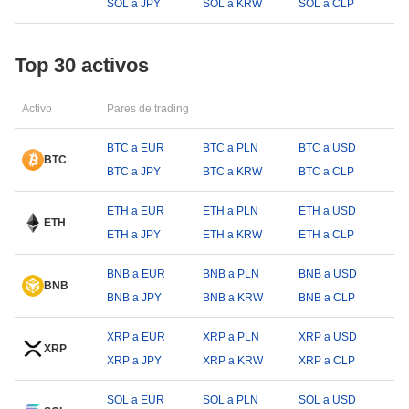
SOL a JPY
SOL a KRW
SOL a CLP
Top 30 activos
Activo
Pares de trading
BTC a EUR
BTC a PLN
BTC a USD
BTC
BTC a JPY
BTC a KRW
BTC a CLP
ETH a EUR
ETH a PLN
ETH a USD
ETH
ETH a JPY
ETH a KRW
ETH a CLP
BNB a EUR
BNB a PLN
BNB a USD
BNB
BNB a JPY
BNB a KRW
BNB a CLP
XRP a EUR
XRP a PLN
XRP a USD
XRP
XRP a JPY
XRP a KRW
XRP a CLP
SOL a EUR
SOL a PLN
SOL a USD