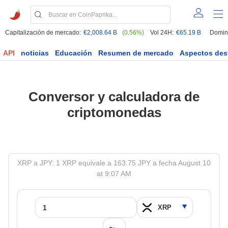
Capitalización de mercado:
€2,008.64 B
(0.56%)
Vol 24H:
€65.19 B
Domin
API
noticias
Educación
Resumen de mercado
Aspectos des
Conversor y calculadora de
criptomonedas
XRP a JPY: 1 XRP equivale a 163.75 JPY a fecha August 10
at 9:07 AM