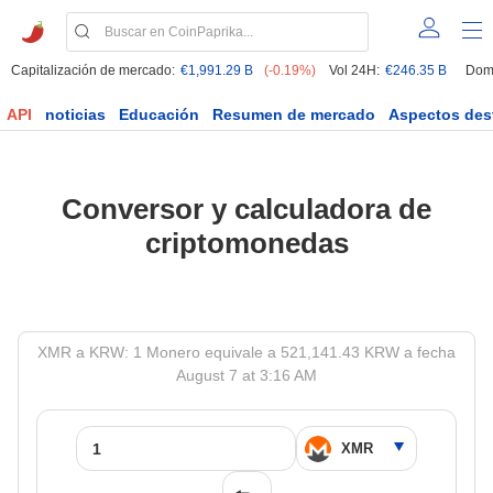
Capitalización de mercado:
€1,991.29 B
(-0.19%)
Vol 24H:
€246.35 B
Dom
API
noticias
Educación
Resumen de mercado
Aspectos des
Conversor y calculadora de
criptomonedas
XMR a KRW: 1 Monero equivale a 521,141.43 KRW a fecha
August 7 at 3:16 AM