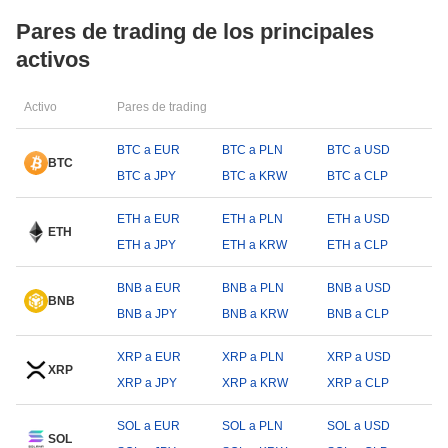
Pares de trading de los principales
activos
Activo
Pares de trading
BTC a EUR
BTC a PLN
BTC a USD
BTC
BTC a JPY
BTC a KRW
BTC a CLP
ETH a EUR
ETH a PLN
ETH a USD
ETH
ETH a JPY
ETH a KRW
ETH a CLP
BNB a EUR
BNB a PLN
BNB a USD
BNB
BNB a JPY
BNB a KRW
BNB a CLP
XRP a EUR
XRP a PLN
XRP a USD
XRP
XRP a JPY
XRP a KRW
XRP a CLP
SOL a EUR
SOL a PLN
SOL a USD
SOL