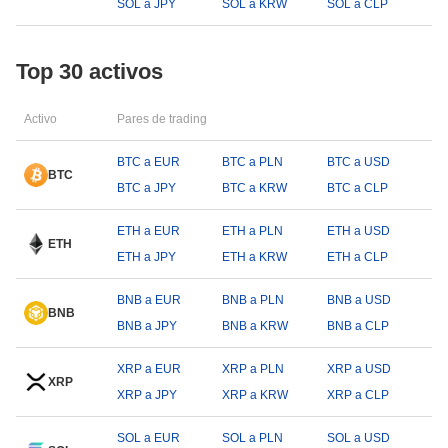
SOL a JPY
SOL a KRW
SOL a CLP
Top 30 activos
Activo
Pares de trading
BTC a EUR
BTC a PLN
BTC a USD
BTC
BTC a JPY
BTC a KRW
BTC a CLP
ETH a EUR
ETH a PLN
ETH a USD
ETH
ETH a JPY
ETH a KRW
ETH a CLP
BNB a EUR
BNB a PLN
BNB a USD
BNB
BNB a JPY
BNB a KRW
BNB a CLP
XRP a EUR
XRP a PLN
XRP a USD
XRP
XRP a JPY
XRP a KRW
XRP a CLP
SOL a EUR
SOL a PLN
SOL a USD