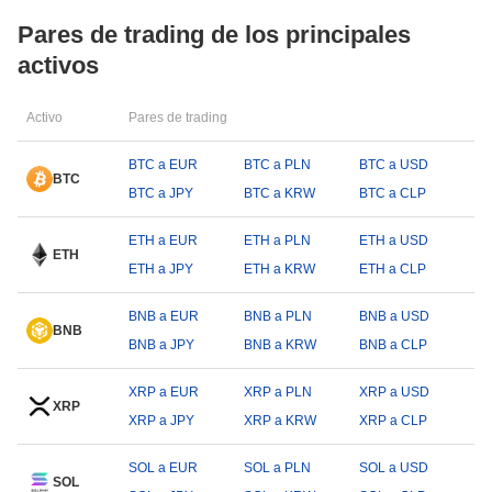
Pares de trading de los principales
activos
Activo
Pares de trading
BTC a EUR
BTC a PLN
BTC a USD
BTC
BTC a JPY
BTC a KRW
BTC a CLP
ETH a EUR
ETH a PLN
ETH a USD
ETH
ETH a JPY
ETH a KRW
ETH a CLP
BNB a EUR
BNB a PLN
BNB a USD
BNB
BNB a JPY
BNB a KRW
BNB a CLP
XRP a EUR
XRP a PLN
XRP a USD
XRP
XRP a JPY
XRP a KRW
XRP a CLP
SOL a EUR
SOL a PLN
SOL a USD
SOL