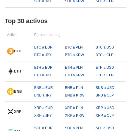
SOL a JPY
SOL a KRW
SOL a CLP
Top 30 activos
Activo
Pares de trading
BTC a EUR
BTC a PLN
BTC a USD
BTC
BTC a JPY
BTC a KRW
BTC a CLP
ETH a EUR
ETH a PLN
ETH a USD
ETH
ETH a JPY
ETH a KRW
ETH a CLP
BNB a EUR
BNB a PLN
BNB a USD
BNB
BNB a JPY
BNB a KRW
BNB a CLP
XRP a EUR
XRP a PLN
XRP a USD
XRP
XRP a JPY
XRP a KRW
XRP a CLP
SOL a EUR
SOL a PLN
SOL a USD