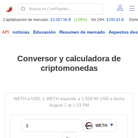
Capitalización de mercado:
€2,007.56 B
(1.06%)
Vol 24H:
€295.83 B
Domi
API
noticias
Educación
Resumen de mercado
Aspectos des
Conversor y calculadora de
criptomonedas
WETH a USD: 1 WETH equivale a 1,928.95 USD a fecha
August 7 at 1:23 PM