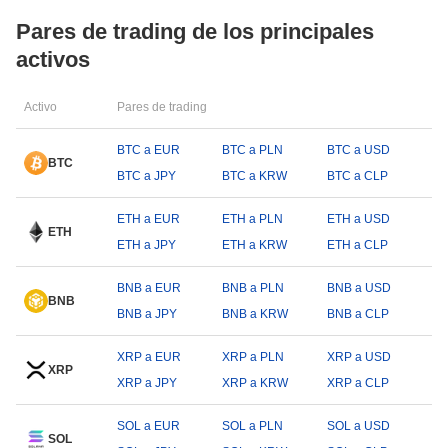
Pares de trading de los principales
activos
Activo
Pares de trading
BTC a EUR
BTC a PLN
BTC a USD
BTC
BTC a JPY
BTC a KRW
BTC a CLP
ETH a EUR
ETH a PLN
ETH a USD
ETH
ETH a JPY
ETH a KRW
ETH a CLP
BNB a EUR
BNB a PLN
BNB a USD
BNB
BNB a JPY
BNB a KRW
BNB a CLP
XRP a EUR
XRP a PLN
XRP a USD
XRP
XRP a JPY
XRP a KRW
XRP a CLP
SOL a EUR
SOL a PLN
SOL a USD
SOL