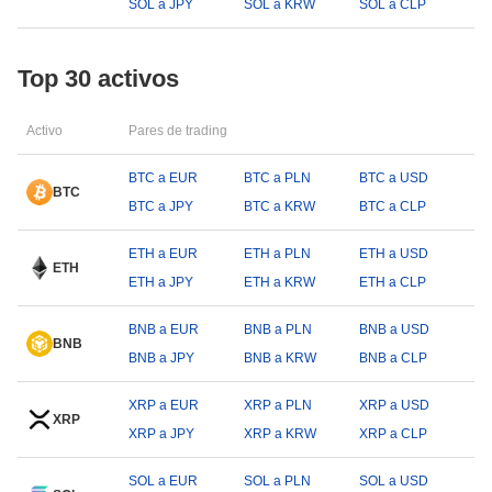
SOL a JPY
SOL a KRW
SOL a CLP
Top 30 activos
Activo
Pares de trading
BTC a EUR
BTC a PLN
BTC a USD
BTC
BTC a JPY
BTC a KRW
BTC a CLP
ETH a EUR
ETH a PLN
ETH a USD
ETH
ETH a JPY
ETH a KRW
ETH a CLP
BNB a EUR
BNB a PLN
BNB a USD
BNB
BNB a JPY
BNB a KRW
BNB a CLP
XRP a EUR
XRP a PLN
XRP a USD
XRP
XRP a JPY
XRP a KRW
XRP a CLP
SOL a EUR
SOL a PLN
SOL a USD