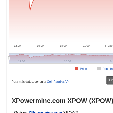
12:00
15:00
18:00
21:00
6. ago
12:00
18:00
6.
Price
Price i
Li
Para más datos, consulta
CoinPaprika API
XPowermine.com XPOW (XPOW
¿Qué es
XPowermine.com
XPOW?