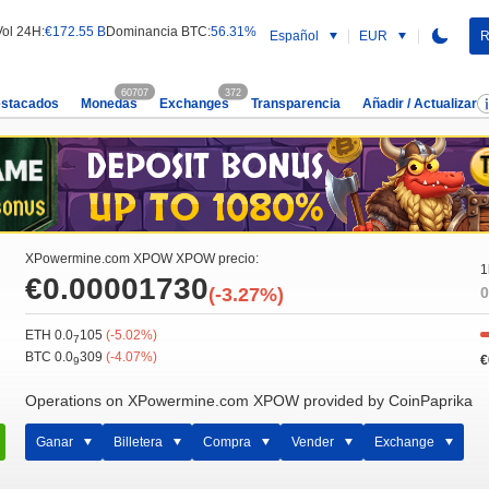
Vol 24H:
€172.55 B
Dominancia BTC:
56.31%
Español
EUR
R
60707
372
estacados
Monedas
Exchanges
Transparencia
Añadir / Actualizar
XPowermine.com XPOW XPOW precio:
1
€0.00001730
(-3.27%)
0
ETH 0.0
105
(-5.02%)
7
BTC 0.0
309
(-4.07%)
€
9
Operations on XPowermine.com XPOW provided by CoinPaprika
Ganar
Billetera
Compra
Vender
Exchange