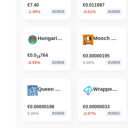
€7.40
€0.011997
-1.49%
-0.01%
#10926
#10926
Hungarian Vizsla Inu
Mooch The Cow
€0.0
764
€0.00000195
14
-0.55%
0.00%
#10928
#10929
Queen Shiva
Wrapped CREDIT on BSC
€0.00000198
€0.00000033
0.00%
-2.57%
#10930
#10931