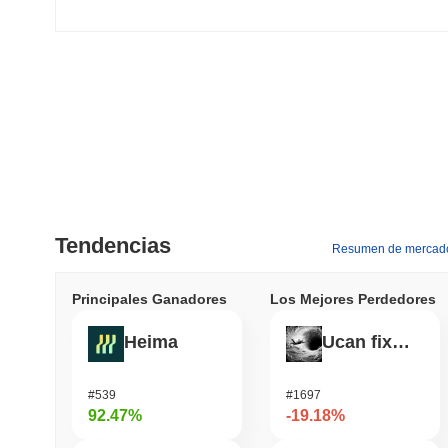
Tendencias
Resumen de mercad
Principales Ganadores
Los Mejores Perdedores
Heima
Ucan fix life in1day
#539
#1697
92.47%
-19.18%