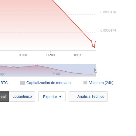
0.0000176
0.0000174
.
03:00
06:00
09:00
 ago.
06:00
n BTC
Capitalización de mercado
Volumen (24h)
neal
Logarítmico
Análisis Técnico
Exportar
)