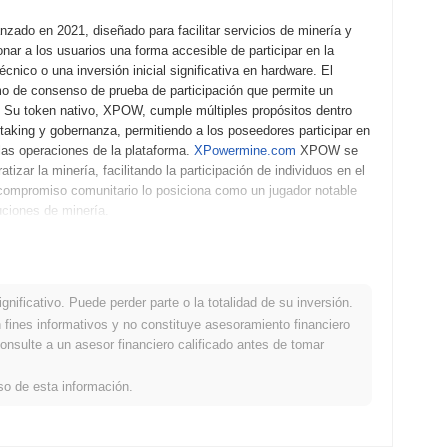
do en 2021, diseñado para facilitar servicios de minería y
nar a los usuarios una forma accesible de participar en la
nico o una inversión inicial significativa en hardware. El
mo de consenso de prueba de participación que permite un
. Su token nativo, XPOW, cumple múltiples propósitos dentro
taking y gobernanza, permitiendo a los poseedores participar en
las operaciones de la plataforma.
XPowermine.com
XPOW se
zar la minería, facilitando la participación de individuos en el
 compromiso comunitario lo posiciona como un jugador notable
uciones de minería.
?
fundador publicó su libro blanco, delineando la visión y el
 2021, permitiendo a desarrolladores y primeros adoptantes
nificativo. Puede perder parte o la totalidad de su inversión.
s exitosas, se lanzó la mainnet en septiembre de 2021,
fines informativos y no constituye asesoramiento financiero
entró en crear una plataforma de minería descentralizada que
onsulte a un asesor financiero calificado antes de tomar
stribución inicial del token se realizó a través de un modelo de
tes adquirir tokens XPOW sin necesidad de una pre-venta o una
so de esta información.
 el ecosistema de
XPowermine.com
XPOW y sentaron las bases