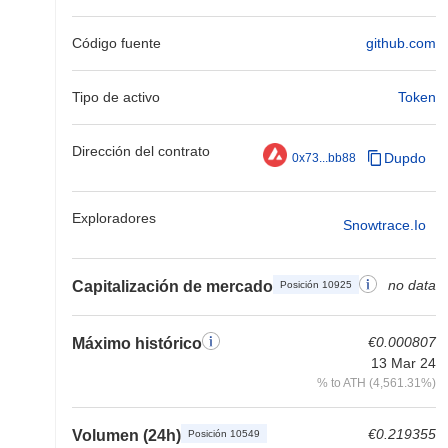
Código fuente
github.com
Tipo de activo
Token
Dirección del contrato
Dupdo
0x73...bb88
Exploradores
Snowtrace.io
no data
Capitalización de mercado
Posición 10925
€0.000807
Máximo histórico
13 Mar 24
% to ATH (4,561.31%)
€0.219355
Volumen (24h)
Posición 10549