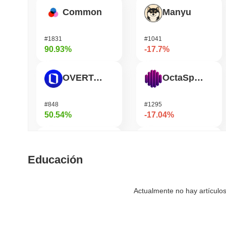
Common
Manyu
#1831
#1041
90.93%
-17.7%
OVERTAKE
OctaSpace
#848
#1295
50.54%
-17.04%
SKYAI
Moonbirds
Educación
#261
#702
50.5%
-14.37%
Actualmente no hay artículos
Cartesi
Epic Chain