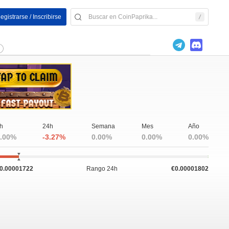
egistrarse / Inscribirse
h
24h
Semana
Mes
Año
.00%
-3.27%
0.00%
0.00%
0.00%
0.00001722
Rango 24h
€0.00001802