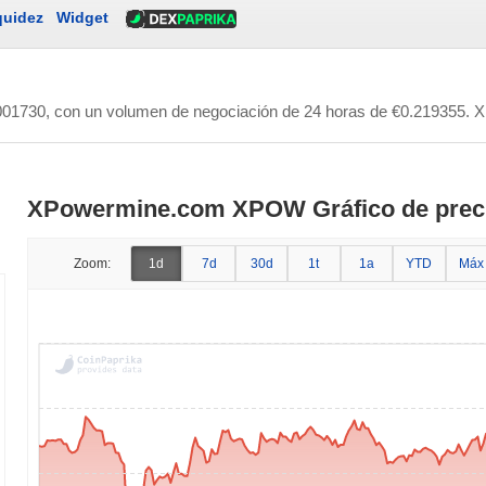
quidez
Widget
001730
, con un volumen de negociación de 24 horas de
€0.219355
. 
XPowermine.com XPOW Gráfico de preci
Zoom:
1d
7d
30d
1t
1a
YTD
Máx