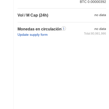
BTC 0.00000392
no data
Vol / M Cap (24h)
no data
Monedas en circulación
Total:80,981,986
Update supply form