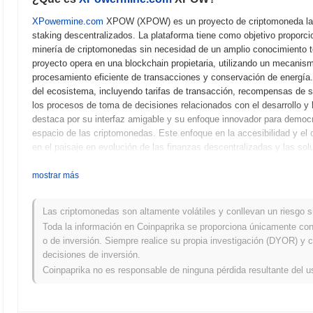
XPowermine.com
XPOW (XPOW) es un proyecto de criptomoneda lanza
staking descentralizados. La plataforma tiene como objetivo proporcio
minería de criptomonedas sin necesidad de un amplio conocimiento téc
proyecto opera en una blockchain propietaria, utilizando un mecanis
procesamiento eficiente de transacciones y conservación de energía
del ecosistema, incluyendo tarifas de transacción, recompensas de s
los procesos de toma de decisiones relacionados con el desarrollo y 
destaca por su interfaz amigable y su enfoque innovador para democrati
espacio de las criptomonedas. Este enfoque en la accesibilidad y el
en el paisaje en evolución de las finanzas descentralizadas y las sol
¿Cuándo y cómo comenzó
XPowermine.com
XPOW
mostrar más
XPowermine.com
XPOW se originó en marzo de 2021 cuando el equipo 
marco técnico del proyecto. El proyecto lanzó su testnet en junio de
Las criptomonedas son altamente volátiles y conllevan un riesgo sig
experimentar con sus características y funcionalidades. Tras prueba
Toda la información en Coinpaprika se proporciona únicamente con 
marcando su entrada oficial en el mercado. El desarrollo inicial se c
o de inversión. Siempre realice su propia investigación (DYOR) y c
buscaba mejorar la accesibilidad y eficiencia para los usuarios. La di
decisiones de inversión.
lanzamiento justo en octubre de 2021, que permitió a los participan
Coinpaprika no es responsable de ninguna pérdida resultante del u
oferta inicial de monedas. Estos pasos fundamentales establecieron
para su crecimiento en el competitivo paisaje de las criptomonedas.