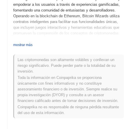
empoderar a los usuarios a través de experiencias gamificadas,
fomentando una comunidad de entusiastas y desarrolladores.
Operando en la blockchain de Ethereum, Bitcoin Wizards utiliza
contratos inteligentes para facilitar sus funcionalidades únicas,
que incluyen juegos interactivos y herramientas educativas que
promueven la comprensión de los conceptos de criptomonedas.
Su token nativo, WZRD, cumple múltiples propósitos dentro del
ecosistema, incluyendo tarifas de transacción, recompensas por
mostrar más
participación y gobernanza, permitiendo a los poseedores influir
en la dirección del proyecto. Bitcoin Wizards se destaca por su
Las criptomonedas son altamente volátiles y conllevan un
enfoque innovador en la combinación de educación y
riesgo significativo. Puede perder parte o la totalidad de su
entretenimiento en el espacio de las criptomonedas,
inversión.
posicionándose como un jugador significativo en la promoción de
Toda la información en Coinpaprika se proporciona
la alfabetización blockchain y el compromiso comunitario.
únicamente con fines informativos y no constituye
¿Cuándo y cómo comenzó Bitcoin Wizards?
asesoramiento financiero o de inversión. Siempre realice su
propia investigación (DYOR) y consulte a un asesor
Bitcoin Wizards se originó en abril de 2021 cuando un equipo de
financiero calificado antes de tomar decisiones de inversión.
desarrolladores publicó su libro blanco, delineando la visión y el
Coinpaprika no es responsable de ninguna pérdida resultante
marco técnico del proyecto. El objetivo del proyecto era crear un
del uso de esta información.
ecosistema único que combinara elementos de juegos y finanzas
descentralizadas. Tras la publicación del libro blanco, se lanzó la
testnet de Bitcoin Wizards en julio de 2021, permitiendo a