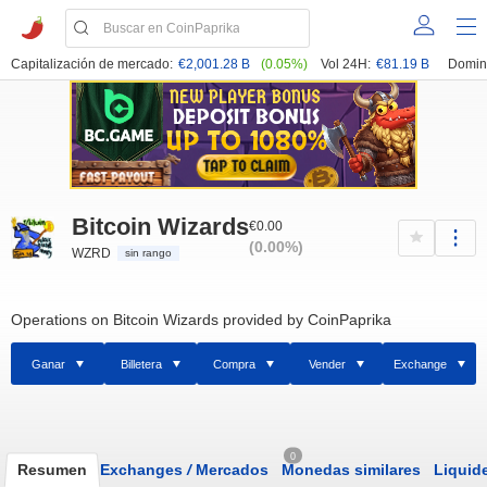
Capitalización de mercado:
€2,001.28 B
(0.05%)
Vol 24H:
€81.19 B
Domin
Bitcoin Wizards
€0.00
(0.00%)
WZRD
sin rango
Operations on Bitcoin Wizards provided by CoinPaprika
Ganar
Billetera
Compra
Vender
Exchange
0
Resumen
Exchanges
/
Mercados
Monedas similares
Liquid