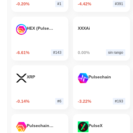
-0.20%
-4.42%
#1
#391
HEX (Pulsechain)
XXXAi
-6.61%
0.00%
#143
sin rango
XRP
Pulsechain
-0.14%
-3.22%
#6
#193
Pulsechain Bridged HEX (Pulsechain)
PulseX