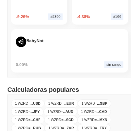
-9.29%
-4.38%
#5390
#166
BabyNot
0.00%
sin rango
Calculadoras populares
1 WZRD
=
...
USD
1 WZRD
=
...
EUR
1 WZRD
=
...
GBP
1 WZRD
=
...
JPY
1 WZRD
=
...
AUD
1 WZRD
=
...
CAD
1 WZRD
=
...
CHF
1 WZRD
=
...
SGD
1 WZRD
=
...
MXN
1 WZRD
=
...
RUB
1 WZRD
=
...
ZAR
1 WZRD
=
...
TRY