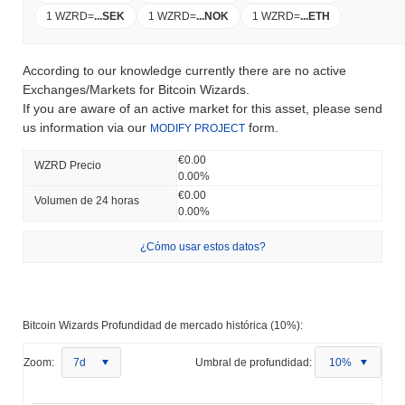
1 WZRD
=
...
SEK
1 WZRD
=
...
NOK
1 WZRD
=
...
ETH
According to our knowledge currently there are no active
Exchanges/Markets for Bitcoin Wizards.
If you are aware of an active market for this asset, please send
us information via our
form.
MODIFY PROJECT
€0.00
WZRD Precio
0.00%
€0.00
Volumen de 24 horas
0.00%
¿Cómo usar estos datos?
Bitcoin Wizards Profundidad de mercado histórica (10%):
Zoom:
7d
Umbral de profundidad:
10%