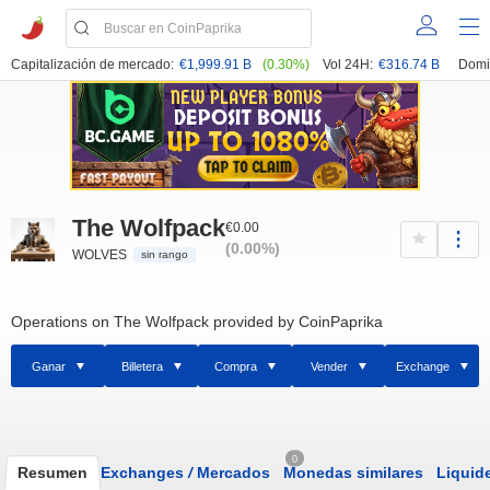
Capitalización de mercado:
€1,999.91 B
(0.30%)
Vol 24H:
€316.74 B
Domi
The Wolfpack
€0.00
(0.00%)
WOLVES
sin rango
Operations on The Wolfpack provided by CoinPaprika
Ganar
Billetera
Compra
Vender
Exchange
0
Resumen
Exchanges
/
Mercados
Monedas similares
Liquid