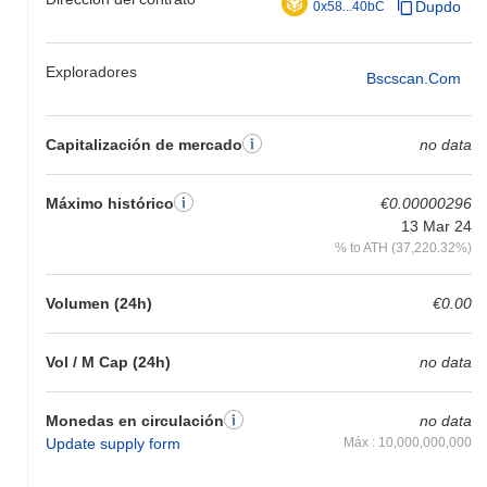
Dupdo
0x58...40bC
Exploradores
Bscscan.com
Capitalización de mercado
no data
Máximo histórico
€0.00000296
13 Mar 24
% to ATH (37,220.32%)
Volumen (24h)
€0.00
Vol / M Cap (24h)
no data
Monedas en circulación
no data
Update supply form
Máx : 10,000,000,000