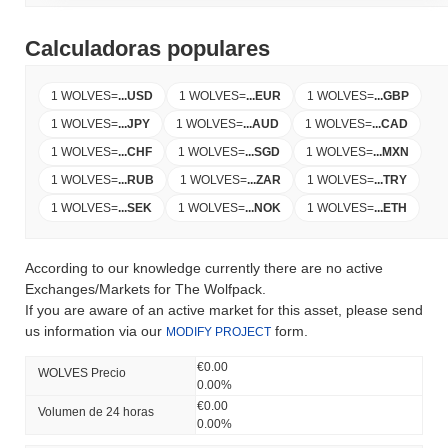
Calculadoras populares
1 WOLVES
=
...
USD
1 WOLVES
=
...
EUR
1 WOLVES
=
...
GBP
1 WOLVES
=
...
JPY
1 WOLVES
=
...
AUD
1 WOLVES
=
...
CAD
1 WOLVES
=
...
CHF
1 WOLVES
=
...
SGD
1 WOLVES
=
...
MXN
1 WOLVES
=
...
RUB
1 WOLVES
=
...
ZAR
1 WOLVES
=
...
TRY
1 WOLVES
=
...
SEK
1 WOLVES
=
...
NOK
1 WOLVES
=
...
ETH
According to our knowledge currently there are no active
Exchanges/Markets for The Wolfpack.
If you are aware of an active market for this asset, please send
us information via our
form.
MODIFY PROJECT
€0.00
WOLVES Precio
0.00%
€0.00
Volumen de 24 horas
0.00%