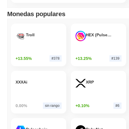
Monedas populares
Troll
HEX (Pulsechain)
+13.55%
+13.25%
#378
#139
XXXAi
XRP
0.00%
+0.10%
sin rango
#6