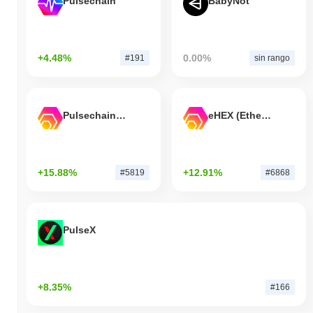
Pulsechain
BabyNot
+4.48%
0.00%
#191
sin rango
Pulsechain Bridged HEX (Pulsechain)
eHEX (Ethereum)
+15.88%
+12.91%
#5819
#6868
PulseX
+8.35%
#166