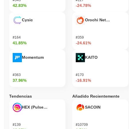
42.83%
-24.78%
Cysic
Orochi Network
#164
#359
41.85%
-24.61%
Momentum
KAITO
#363
#170
37.96%
-16.91%
Tendencias
Añadido Recientemente
HEX (Pulsechain)
SACOIN
#139
#10709