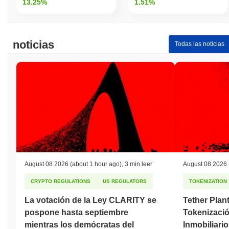
13.25%
1.51%
noticias
Todas las noticias
August 08 2026
(about 1 hour ago)
,
3 min leer
August 08 2026
CRYPTO REGULATIONS
US REGULATORS
TOKENIZATION
La votación de la Ley CLARITY se
Tether Plan
pospone hasta septiembre
Tokenizació
mientras los demócratas del
Inmobiliari