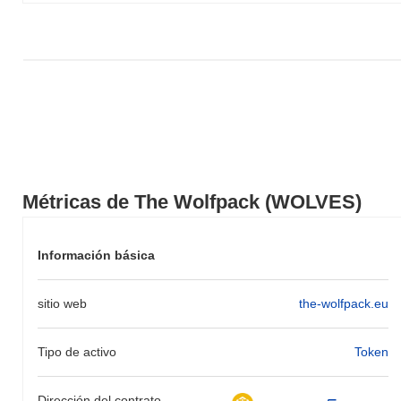
En los últimos 7 días, The Wolfpack ha ganó
0.00%
, quedando
por debajo del mercado cripto general que registró una ganancia
del
0.30%
. Esto indica un retraso temporal en la acción del precio
de WOLVES en relación con el impulso del mercado más amplio.
Métricas de The Wolfpack (WOLVES)
Información básica
sitio web
the-wolfpack.eu
Tipo de activo
Token
Dirección del contrato