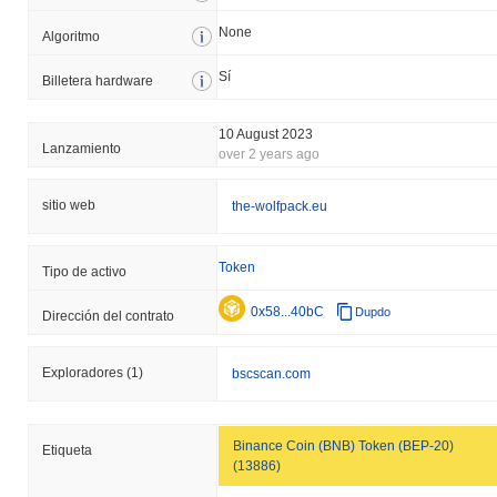
None
Algoritmo
Sí
Billetera hardware
10 August 2023
Lanzamiento
over 2 years ago
sitio web
the-wolfpack.eu
Token
Tipo de activo
0x58...40bC
Dupdo
Dirección del contrato
Exploradores
(1)
bscscan.com
Binance Coin (BNB) Token (BEP-20)
Etiqueta
(13886)