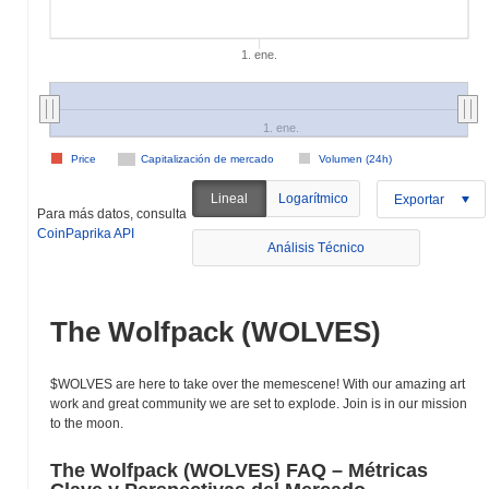
1. ene.
1. ene.
Price
Capitalización de mercado
Volumen (24h)
Lineal
Logarítmico
Exportar
Para más datos, consulta
CoinPaprika API
Análisis Técnico
The Wolfpack (WOLVES)
$WOLVES are here to take over the memescene! With our amazing art
work and great community we are set to explode. Join is in our mission
to the moon.
The Wolfpack (WOLVES) FAQ – Métricas