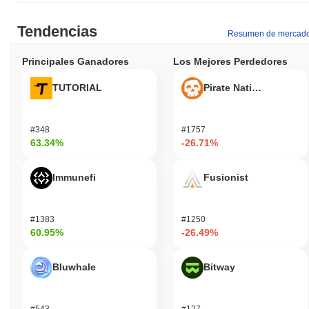
Tendencias
Resumen de mercad
Principales Ganadores
Los Mejores Perdedores
TUTORIAL
Pirate Nation Token
#348
#1757
63.34%
-26.71%
Immunefi
Fusionist
#1383
#1250
60.95%
-26.49%
Bluwhale
Bitway
#543
#127