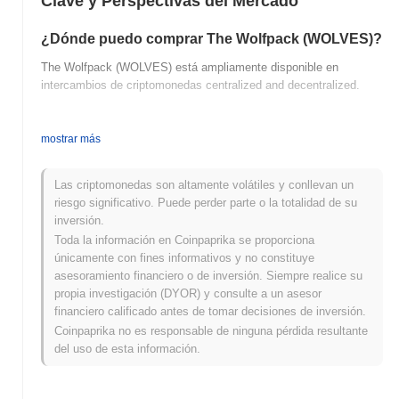
Clave y Perspectivas del Mercado
¿Dónde puedo comprar The Wolfpack (WOLVES)?
The Wolfpack (WOLVES) está ampliamente disponible en
intercambios de criptomonedas centralized and decentralized.
¿Cuál es el volumen de trading diario actual de
The Wolfpack?
mostrar más
En las últimas 24 horas, el volumen de trading de The Wolfpack
se sitúa en
€0.00
.
Las criptomonedas son altamente volátiles y conllevan un
riesgo significativo. Puede perder parte o la totalidad de su
¿Cuál es el historial del rango de precios de The
inversión.
Wolfpack?
Toda la información en Coinpaprika se proporciona
únicamente con fines informativos y no constituye
Máximo Histórico (ATH):
€0.00000296
asesoramiento financiero o de inversión. Siempre realice su
Mínimo Histórico (ATL):
€0.00
propia investigación (DYOR) y consulte a un asesor
financiero calificado antes de tomar decisiones de inversión.
The Wolfpack se negocia actualmente
~99.73%
por debajo de su
Coinpaprika no es responsable de ninguna pérdida resultante
ATH .
del uso de esta información.
¿Cómo se está desempeñando The Wolfpack en
comparación con el mercado cripto en general?