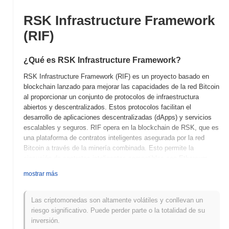
RSK Infrastructure Framework
(RIF)
¿Qué es RSK Infrastructure Framework?
RSK Infrastructure Framework (RIF) es un proyecto basado en
blockchain lanzado para mejorar las capacidades de la red Bitcoin
al proporcionar un conjunto de protocolos de infraestructura
abiertos y descentralizados. Estos protocolos facilitan el
desarrollo de aplicaciones descentralizadas (dApps) y servicios
escalables y seguros. RIF opera en la blockchain de RSK, que es
una plataforma de contratos inteligentes asegurada por la red
Bitcoin a través de la minería combinada. Esto permite la
ejecución de contratos inteligentes compatibles con Ethereum
mientras se beneficia de la seguridad de Bitcoin. El token nativo,
mostrar más
RIF, cumple múltiples funciones dentro del ecosistema,
incluyendo el pago por servicios, gobernanza y acceso a diversas
funcionalidades de la red. La utilidad de RIF es integral para el
Las criptomonedas son altamente volátiles y conllevan un
ecosistema, ya que potencia servicios como la gestión de
riesgo significativo. Puede perder parte o la totalidad de su
identidad, almacenamiento y pagos, entre otros. RSK
inversión.