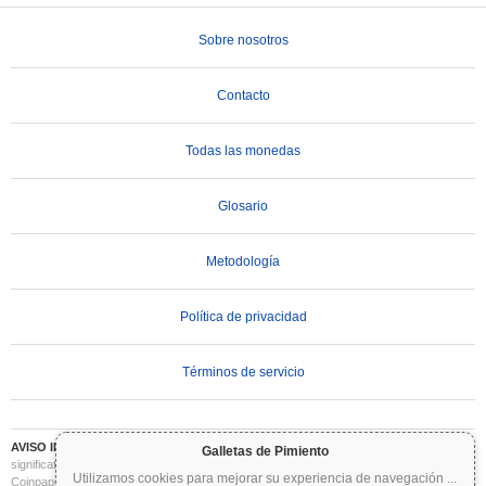
Sobre nosotros
Contacto
Todas las monedas
Glosario
Metodología
Política de privacidad
Términos de servicio
AVISO IMPORTANTE:
Las criptomonedas son altamente volátiles e implican un riesgo
Galletas de Pimiento
significativo. Puede perder parte o la totalidad de su inversión. Toda la información en
Utilizamos cookies para mejorar su experiencia de navegación
...
Coinpaprika se proporciona únicamente con fines informativos y no constituye