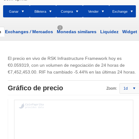
Ganar
Billetera
Compra
Vender
Exchange
7
n
Exchanges
/
Mercados
Monedas similares
Liquidez
Widget
El precio en vivo de RSK Infrastructure Framework hoy es
€0.059319
, con un volumen de negociación de 24 horas de
€7,452,453.00
. RIF ha cambiado -5.44% en las últimas 24 horas.
Gráfico de precio
Zoom:
1d