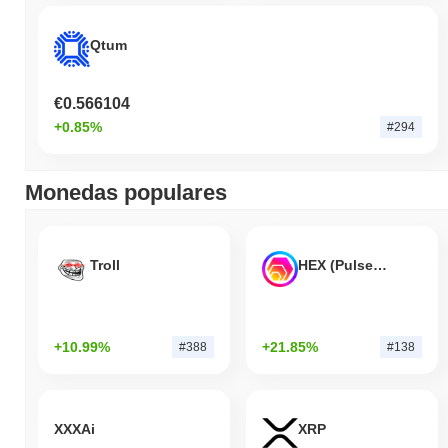
Qtum
€0.566104
+0.85%
#294
Monedas populares
Troll
HEX (Pulsechain)
+10.99%
+21.85%
#388
#138
XXXAi
XRP