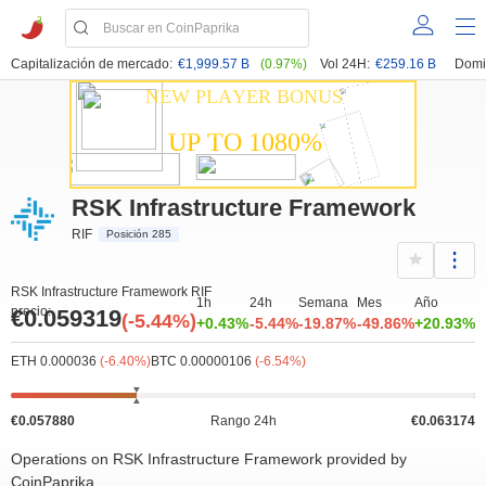
Capitalización de mercado:
€1,999.57 B
(0.97%)
Vol 24H:
€259.16 B
Domi
RSK Infrastructure Framework
RIF
Posición 285
RSK Infrastructure Framework RIF
1h
24h
Semana
Mes
Año
precio:
€0.059319
(-5.44%)
+0.43%
-5.44%
-19.87%
-49.86%
+20.93%
ETH 0.000036
(-6.40%)
BTC 0.00000106
(-6.54%)
€0.057880
Rango 24h
€0.063174
Operations on RSK Infrastructure Framework provided by
CoinPaprika