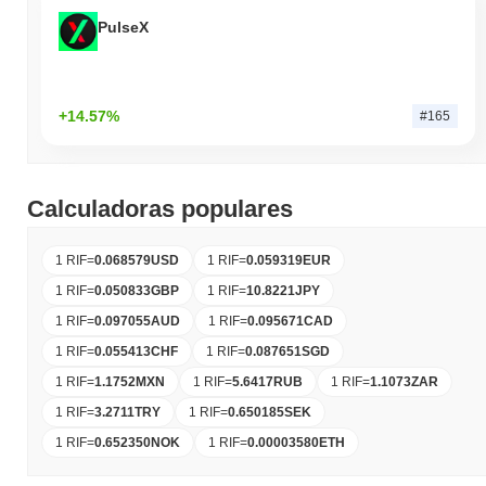
PulseX
+14.57%
#165
Calculadoras populares
1 RIF
=
0.068579
USD
1 RIF
=
0.059319
EUR
1 RIF
=
0.050833
GBP
1 RIF
=
10.8221
JPY
1 RIF
=
0.097055
AUD
1 RIF
=
0.095671
CAD
1 RIF
=
0.055413
CHF
1 RIF
=
0.087651
SGD
1 RIF
=
1.1752
MXN
1 RIF
=
5.6417
RUB
1 RIF
=
1.1073
ZAR
1 RIF
=
3.2711
TRY
1 RIF
=
0.650185
SEK
1 RIF
=
0.652350
NOK
1 RIF
=
0.00003580
ETH