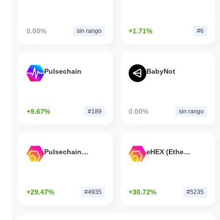
0.00%
+1.71%
sin rango
#6
Pulsechain
BabyNot
+9.67%
0.00%
#189
sin rango
Pulsechain Bridged HEX (Pulsechain)
eHEX (Ethereum)
+29.47%
+30.72%
#4935
#5235