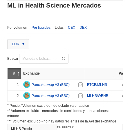
ML in Health Science Mercados
Por volumen
Por liquidez
todas
CEX
DEX
EUR
Buscar
#
Exchange
Par
1
Pancakeswap V3 (BSC)
BTCB/MLHS
D
2
Pancakeswap V3 (BSC)
MLHS/WBNB
D
* Precio / Volumen excluido - detectado valor atípico
** Volumen excluido - mercados sin comisiones y transacciones de
minado
*** Volumen excluido - no hay datos recientes de la API del exchange
€0.000508
MLHS Precio