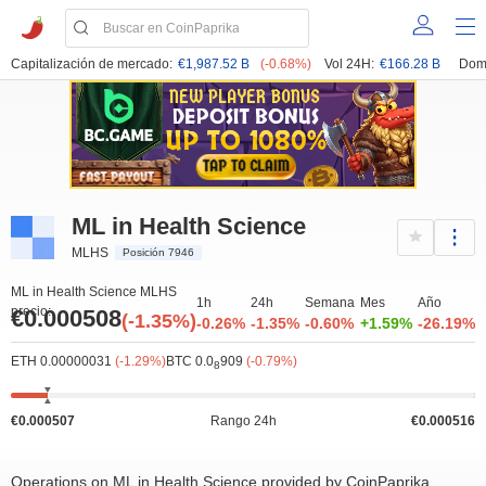
Capitalización de mercado:
€1,987.52 B
(-0.68%)
Vol 24H:
€166.28 B
Dom
ML in Health Science
MLHS
Posición 7946
ML in Health Science MLHS
1h
24h
Semana
Mes
Año
precio:
€0.000508
(-1.35%)
-0.26%
-1.35%
-0.60%
+1.59%
-26.19%
ETH 0.00000031
(-1.29%)
BTC 0.0
909
(-0.79%)
8
€0.000507
Rango 24h
€0.000516
Operations on ML in Health Science provided by CoinPaprika