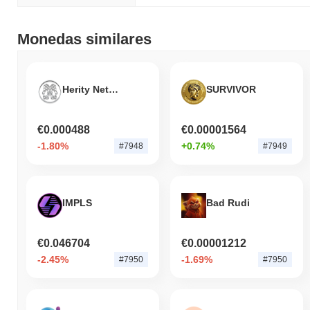
Monedas similares
Herity Network
SURVIVOR
€0.000488
€0.00001564
-1.80%
+0.74%
#7948
#7949
IMPLS
Bad Rudi
€0.046704
€0.00001212
-2.45%
-1.69%
#7950
#7950