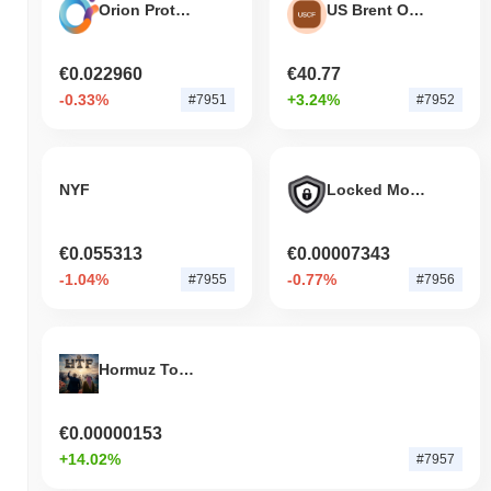
Orion Protocol
US Brent Oil Fund Tokenized Stock (Ondo)
€0.022960
€40.77
-0.33%
+3.24%
#7951
#7952
NYF
Locked Money
€0.055313
€0.00007343
-1.04%
-0.77%
#7955
#7956
Hormuz Toll Fund
€0.00000153
+14.02%
#7957