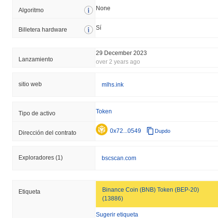
None
Algoritmo
Sí
Billetera hardware
29 December 2023
Lanzamiento
over 2 years ago
sitio web
mlhs.ink
Token
Tipo de activo
0x72...0549
Dupdo
Dirección del contrato
Exploradores
(1)
bscscan.com
Binance Coin (BNB) Token (BEP-20)
Etiqueta
(13886)
Sugerir etiqueta