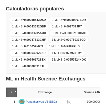
Calculadoras populares
1 MLHS
=
0.00058543
USD
1 MLHS
=
0.00050807
EUR
1 MLHS
=
0.00043532
GBP
1 MLHS
=
0.092737
JPY
1 MLHS
=
0.00083205
AUD
1 MLHS
=
0.00082100
CAD
1 MLHS
=
0.00047513
CHF
1 MLHS
=
0.00075037
SGD
1 MLHS
=
0.010059
MXN
1 MLHS
=
0.047889
RUB
1 MLHS
=
0.00954902
ZAR
1 MLHS
=
0.027928
TRY
1 MLHS
=
0.00556172
SEK
1 MLHS
=
0.00557524
NOK
1 MLHS
=
0.00000031
ETH
ML in Health Science Exchanges
#
Exchange
Volume 24h (%)
1
Pancakeswap V3 (BSC)
100.000000%
D