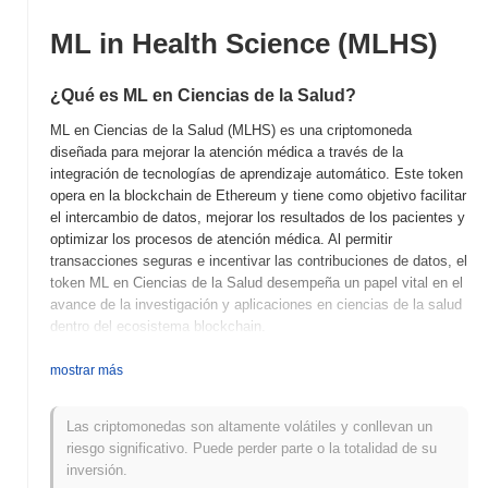
ML in Health Science (MLHS)
¿Qué es ML en Ciencias de la Salud?
ML en Ciencias de la Salud (MLHS) es una criptomoneda
diseñada para mejorar la atención médica a través de la
integración de tecnologías de aprendizaje automático. Este token
opera en la blockchain de Ethereum y tiene como objetivo facilitar
el intercambio de datos, mejorar los resultados de los pacientes y
optimizar los procesos de atención médica. Al permitir
transacciones seguras e incentivar las contribuciones de datos, el
token ML en Ciencias de la Salud desempeña un papel vital en el
avance de la investigación y aplicaciones en ciencias de la salud
dentro del ecosistema blockchain.
¿Cuándo y cómo comenzó ML en Ciencias de la
mostrar más
Salud?
ML en Ciencias de la Salud (MLHS) fue lanzado en 2021 como
Las criptomonedas son altamente volátiles y conllevan un
una criptomoneda destinada a aprovechar el aprendizaje
riesgo significativo. Puede perder parte o la totalidad de su
automático para avances en la atención médica. Fue desarrollado
inversión.
por un equipo de profesionales con antecedentes en tecnología y