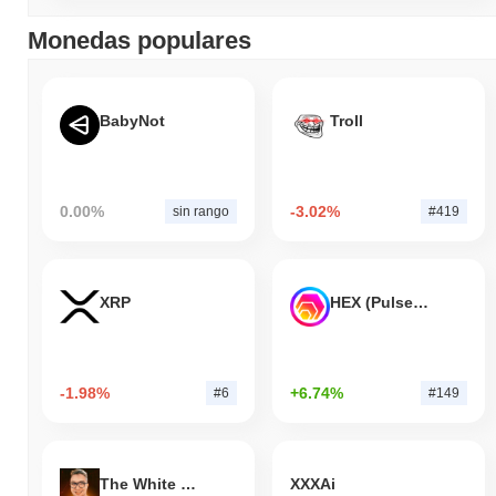
Monedas populares
BabyNot
Troll
0.00%
-3.02%
sin rango
#419
XRP
HEX (Pulsechain)
-1.98%
+6.74%
#6
#149
The White Bull
XXXAi