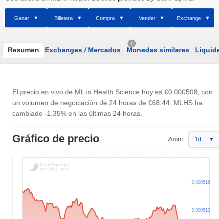
Ganar
Billetera
Compra
Vender
Exchange
1
Resumen
Exchanges
/
Mercados
Monedas similares
Liquid
El precio en vivo de ML in Health Science hoy es
€0.000508
, con
un volumen de negociación de 24 horas de
€68.44
. MLHS ha
cambiado -1.35% en las últimas 24 horas.
Gráfico de precio
Zoom:
1d
0.000516
0.000513