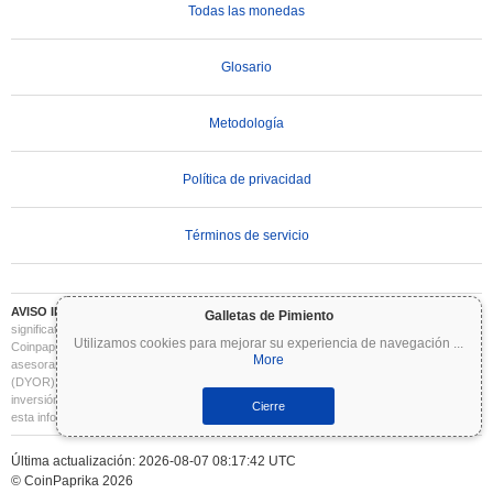
Todas las monedas
Glosario
Metodología
Política de privacidad
Términos de servicio
AVISO IMPORTANTE:
Las criptomonedas son altamente volátiles e implican un riesgo
Galletas de Pimiento
significativo. Puede perder parte o la totalidad de su inversión. Toda la información en
Utilizamos cookies para mejorar su experiencia de navegación
...
Coinpaprika se proporciona únicamente con fines informativos y no constituye
More
asesoramiento financiero o de inversión. Siempre realice su propia investigación
(DYOR) y consulte a un asesor financiero cualificado antes de tomar decisiones de
inversión. Coinpaprika no se hace responsable de las pérdidas derivadas del uso de
Cierre
esta información.
Última actualización: 2026-08-07 08:17:42 UTC
© CoinPaprika 2026