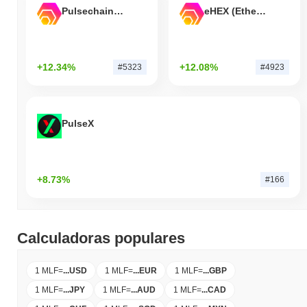
Pulsechain Bridged HEX (Pulsechain)
eHEX (Ethereum)
+12.34%
+12.08%
#5323
#4923
PulseX
+8.73%
#166
Calculadoras populares
1 MLF
=
...
USD
1 MLF
=
...
EUR
1 MLF
=
...
GBP
1 MLF
=
...
JPY
1 MLF
=
...
AUD
1 MLF
=
...
CAD