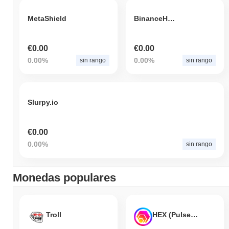
MetaShield
BinanceHODL
€0.00
€0.00
0.00%
0.00%
sin rango
sin rango
Slurpy.io
€0.00
0.00%
sin rango
Monedas populares
Troll
HEX (Pulsechain)