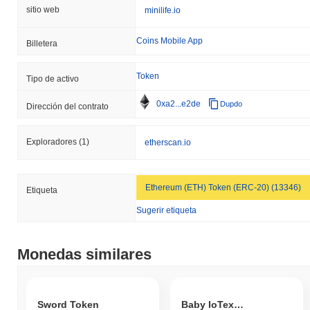
sitio web
minilife.io
Coins Mobile App
Billetera
Token
Tipo de activo
0xa2...e2de
Dupdo
Dirección del contrato
Exploradores
(1)
etherscan.io
Ethereum (ETH) Token (ERC-20) (13346)
Etiqueta
Sugerir etiqueta
Monedas similares
Sword Token
Baby IoTexShiba