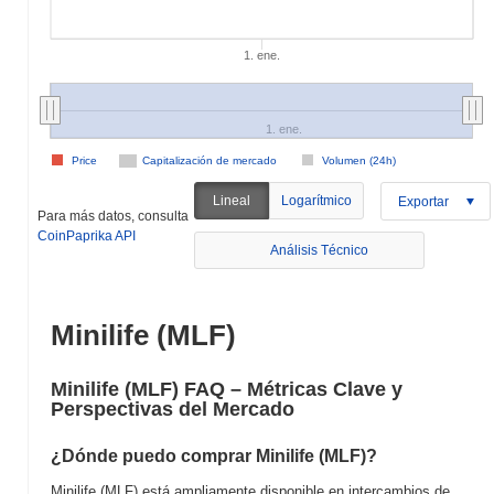
1. ene.
1. ene.
Price
Capitalización de mercado
Volumen (24h)
Lineal
Logarítmico
Exportar
Para más datos, consulta
CoinPaprika API
Análisis Técnico
Minilife (MLF)
Minilife (MLF) FAQ – Métricas Clave y
Perspectivas del Mercado
¿Dónde puedo comprar Minilife (MLF)?
Minilife (MLF) está ampliamente disponible en intercambios de