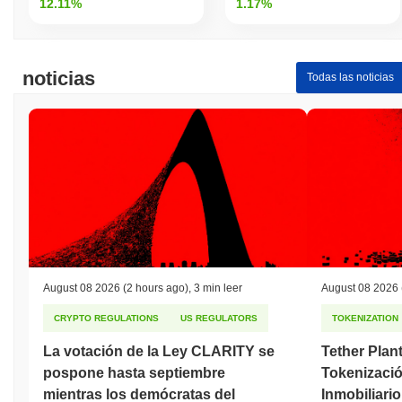
12.11%
1.17%
noticias
Todas las noticias
August 08 2026
(2 hours ago)
,
3 min leer
August 08 2026
CRYPTO REGULATIONS
US REGULATORS
TOKENIZATION
La votación de la Ley CLARITY se
Tether Plan
pospone hasta septiembre
Tokenizació
mientras los demócratas del
Inmobiliari