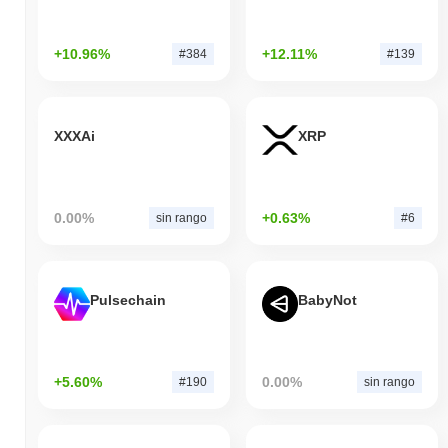
+10.96%
+12.11%
#384
#139
XXXAi
XRP
0.00%
+0.63%
sin rango
#6
Pulsechain
BabyNot
+5.60%
0.00%
#190
sin rango