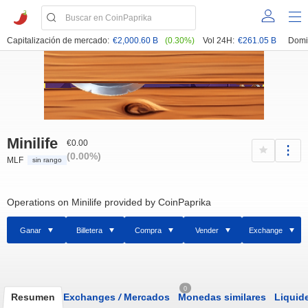
Capitalización de mercado:
€2,000.60 B
(0.30%)
Vol 24H:
€261.05 B
Domi
Minilife
€0.00
(0.00%)
MLF
sin rango
Operations on Minilife provided by CoinPaprika
Ganar
Billetera
Compra
Vender
Exchange
0
Resumen
Exchanges
/
Mercados
Monedas similares
Liquid