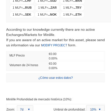
1 MLF
=
...
CHF
1 MLF
=
...
SGD
1 MLF
=
...
MXN
1 MLF
=
...
RUB
1 MLF
=
...
ZAR
1 MLF
=
...
TRY
1 MLF
=
...
SEK
1 MLF
=
...
NOK
1 MLF
=
...
ETH
According to our knowledge currently there are no active
Exchanges/Markets for Minilife.
If you are aware of an active market for this asset, please send
us information via our
form.
MODIFY PROJECT
€0.00
MLF Precio
0.00%
€0.00
Volumen de 24 horas
0.00%
¿Cómo usar estos datos?
Minilife Profundidad de mercado histórica (10%):
Zoom:
7d
Umbral de profundidad:
10%