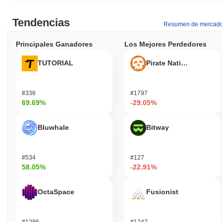
Tendencias
Resumen de mercad
Principales Ganadores
Los Mejores Perdedores
TUTORIAL
Pirate Nation Token
#336
#1797
69.69%
-29.05%
Bluwhale
Bitway
#534
#127
58.05%
-22.91%
OctaSpace
Fusionist
#1286
#1247