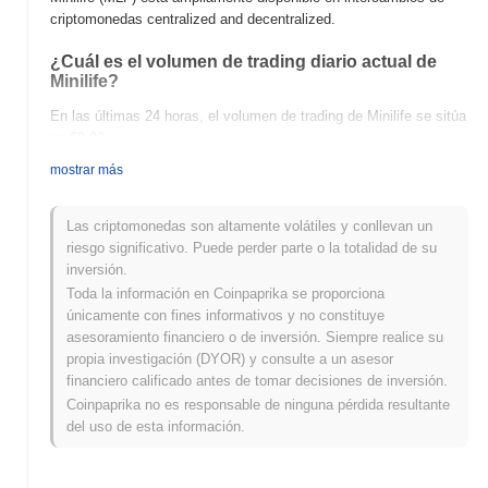
criptomonedas centralized and decentralized.
¿Cuál es el volumen de trading diario actual de
Minilife?
En las últimas 24 horas, el volumen de trading de Minilife se sitúa
en
€0.00
.
mostrar más
¿Cuál es el historial del rango de precios de
Minilife?
Las criptomonedas son altamente volátiles y conllevan un
Máximo Histórico (ATH):
€0.000351
riesgo significativo. Puede perder parte o la totalidad de su
Mínimo Histórico (ATL):
€0.00
inversión.
Toda la información en Coinpaprika se proporciona
Minilife se negocia actualmente
~1.28%
por debajo de su ATH .
únicamente con fines informativos y no constituye
asesoramiento financiero o de inversión. Siempre realice su
¿Cómo se está desempeñando Minilife en
propia investigación (DYOR) y consulte a un asesor
comparación con el mercado cripto en general?
financiero calificado antes de tomar decisiones de inversión.
En los últimos 7 días, Minilife ha ganó
0.00%
, quedando por
Coinpaprika no es responsable de ninguna pérdida resultante
debajo del mercado cripto general que registró una ganancia del
del uso de esta información.
0.30%
. Esto indica un retraso temporal en la acción del precio de
MLF en relación con el impulso del mercado más amplio.