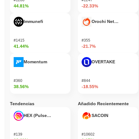
44.81%
-22.33%
Immunefi
Orochi Network
#1415
#355
41.44%
-21.7%
Momentum
OVERTAKE
#360
#844
38.56%
-18.55%
Tendencias
Añadido Recientemente
HEX (Pulsechain)
SACOIN
#139
#10602