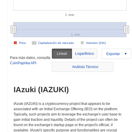
1. ene.
1. ene.
Price
Capitalización de mercado
Volumen (24h)
Lineal
Logarítmico
Exportar
Para más datos, consulta
CoinPaprika API
Análisis Técnico
IAzuki (IAZUKI)
IAzuki (IAZUKI) is a cryptocurrency project that appears to be
associated with an Initial Exchange Offering (IEO) on the platform.
Typically, such projects aim to leverage the exchange's user base to
gain initial traction and liquidity. Details of the project can often be
found on the exchange's startup page or the project's official, if
available. IAzuki's specific purpose and functionalities are crucial