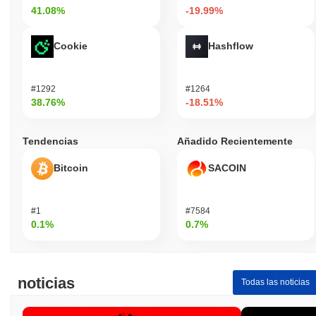
41.08%
-19.99%
Cookie
Hashflow
#1292
#1264
38.76%
-18.51%
Tendencias
Añadido Recientemente
Bitcoin
SACOIN
#1
#7584
0.1%
0.7%
noticias
Todas las noticias