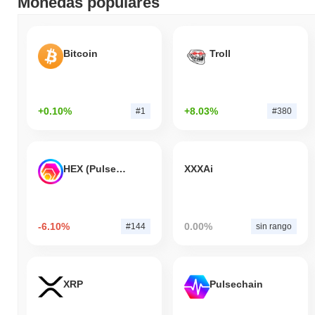
Monedas populares
Bitcoin
Troll
+0.10%
+8.03%
#1
#380
HEX (Pulsechain)
XXXAi
-6.10%
0.00%
#144
sin rango
XRP
Pulsechain