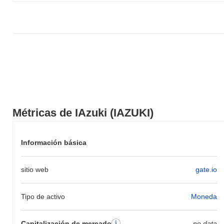
IAzuki (IAZUKI) está ampliamente disponible en intercambios de
criptomonedas centralized and decentralized.
¿Cuál es el volumen de trading diario actual de
IAzuki?
En las últimas 24 horas, el volumen de trading de IAzuki se sitúa
en
€0.00
.
¿Cuál es el historial del rango de precios de
IAzuki?
Métricas de IAzuki (IAZUKI)
Máximo Histórico (ATH):
€3.85
Mínimo Histórico (ATL):
€0.00
IAzuki se negocia actualmente
~84.29%
por debajo de su ATH .
Información básica
¿Cómo se está desempeñando IAzuki en
sitio web
gate.io
comparación con el mercado cripto en general?
En los últimos 7 días, IAzuki ha ganó
0.00%
, quedando por
Tipo de activo
Moneda
debajo del mercado cripto general que registró una ganancia del
0.31%
. Esto indica un retraso temporal en la acción del precio de
IAZUKI en relación con el impulso del mercado más amplio.
Capitalización de mercado
no data