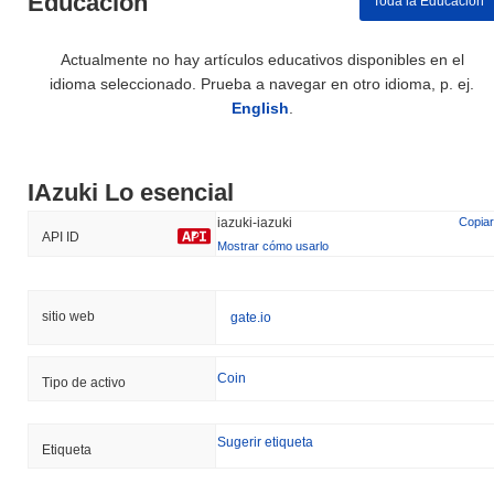
Educación
Toda la Educación
Actualmente no hay artículos educativos disponibles en el
idioma seleccionado. Prueba a navegar en otro idioma, p. ej.
English
.
IAzuki Lo esencial
iazuki-iazuki
Copiar
API ID
Mostrar cómo usarlo
sitio web
gate.io
Coin
Tipo de activo
Sugerir etiqueta
Etiqueta