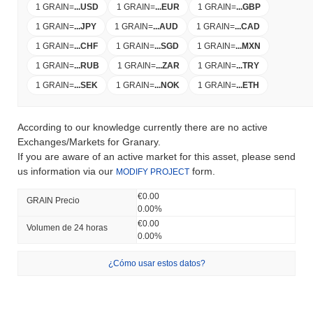
1 GRAIN
=
...
USD
1 GRAIN
=
...
EUR
1 GRAIN
=
...
GBP
1 GRAIN
=
...
JPY
1 GRAIN
=
...
AUD
1 GRAIN
=
...
CAD
1 GRAIN
=
...
CHF
1 GRAIN
=
...
SGD
1 GRAIN
=
...
MXN
1 GRAIN
=
...
RUB
1 GRAIN
=
...
ZAR
1 GRAIN
=
...
TRY
1 GRAIN
=
...
SEK
1 GRAIN
=
...
NOK
1 GRAIN
=
...
ETH
According to our knowledge currently there are no active
Exchanges/Markets for Granary.
If you are aware of an active market for this asset, please send
us information via our
form.
MODIFY PROJECT
€0.00
GRAIN Precio
0.00%
€0.00
Volumen de 24 horas
0.00%
¿Cómo usar estos datos?