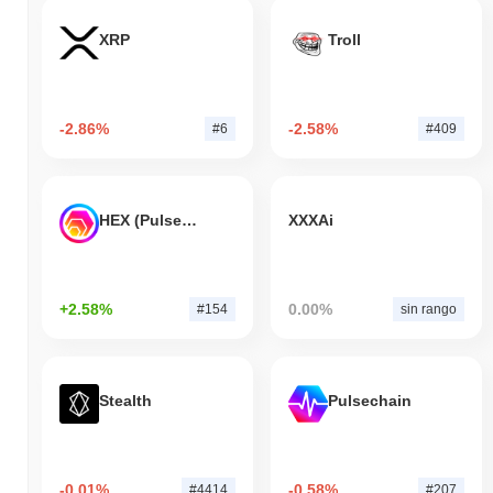
XRP
Troll
-2.86%
-2.58%
#6
#409
HEX (Pulsechain)
XXXAi
+2.58%
0.00%
#154
sin rango
Stealth
Pulsechain
-0.01%
-0.58%
#4414
#207