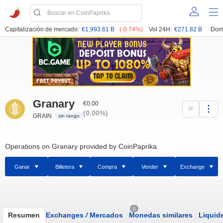
Capitalización de mercado:
€1,993.61 B
(-0.74%)
Vol 24H:
€271.82 B
Dom
Granary
€0.00
(0.00%)
GRAIN
sin rango
Operations on Granary provided by CoinPaprika
Ganar
Billetera
Compra
Vender
Exchange
0
Resumen
Exchanges
/
Mercados
Monedas similares
Liquid