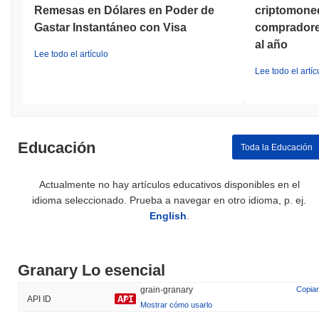
Remesas en Dólares en Poder de
criptomoned
Granary emplea un mecanismo de consenso de Prueba de
Gastar Instantáneo con Visa
compradores
Participación (PoS), donde los validadores son responsables de
al año
confirmar transacciones y mantener la integridad de la red. Los
Lee todo el artículo
participantes pueden convertirse en validadores haciendo staking
Lee todo el artíc
de una cierta cantidad de tokens de Granary, lo que les incentiva
a actuar honestamente, ya que su participación está en riesgo. El
protocolo utiliza técnicas criptográficas avanzadas, como el
Algoritmo de Firma Digital de Curva Elíptica (ECDSA), para
garantizar la autenticación segura y la integridad de los datos.
Educación
Toda la Educación
Los incentivos están alineados a través de recompensas de
staking, que se distribuyen a los validadores por su participación
en la red, mientras que se imponen penalizaciones por slashing a
Actualmente no hay artículos educativos disponibles en el
aquellos que actúan de manera maliciosa o no validan
idioma seleccionado. Prueba a navegar en otro idioma, p. ej.
transacciones correctamente. Este mecanismo dual ayuda a
English
.
disuadir el comportamiento deshonesto y mantener la seguridad
de la red. Además, Granary incorpora auditorías regulares y
procesos de gobernanza para mejorar su resiliencia. El proyecto
enfatiza la diversidad de múltiples clientes, lo que protege aún
Granary Lo esencial
más contra posibles vulnerabilidades, asegurando un entorno
grain-granary
Copiar
robusto y seguro para sus usuarios.
API ID
Mostrar cómo usarlo
¿Ha enfrentado Granary alguna controversia o