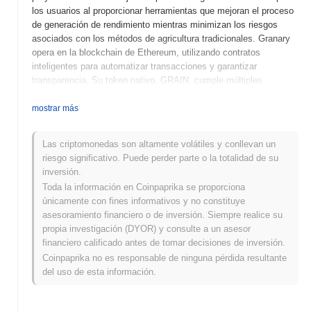
los usuarios al proporcionar herramientas que mejoran el proceso
de generación de rendimiento mientras minimizan los riesgos
asociados con los métodos de agricultura tradicionales. Granary
opera en la blockchain de Ethereum, utilizando contratos
inteligentes para automatizar transacciones y garantizar
transparencia. Su token nativo, GRAIN, cumple múltiples
propósitos dentro del ecosistema, incluyendo gobernanza, staking
y como medio para tarifas de transacción. Los usuarios pueden
mostrar más
hacer staking de GRAIN para ganar recompensas y participar en
procesos de toma de decisiones sobre el desarrollo y la
Las criptomonedas son altamente volátiles y conllevan un
gobernanza de la plataforma. Granary se destaca por su enfoque
riesgo significativo. Puede perder parte o la totalidad de su
innovador en la optimización del rendimiento y su interfaz
inversión.
amigable, que simplifica estrategias complejas de DeFi tanto para
Toda la información en Coinpaprika se proporciona
usuarios novatos como experimentados. Esto posiciona a
únicamente con fines informativos y no constituye
Granary como un jugador significativo en el espacio DeFi,
asesoramiento financiero o de inversión. Siempre realice su
atendiendo a aquellos que buscan maximizar sus retornos de
propia investigación (DYOR) y consulte a un asesor
manera segura y eficiente.
financiero calificado antes de tomar decisiones de inversión.
¿Cuándo y cómo comenzó Granary?
Coinpaprika no es responsable de ninguna pérdida resultante
del uso de esta información.
Granary se originó en marzo de 2021 cuando el equipo fundador
publicó su libro blanco, delineando la visión y el marco técnico del
proyecto. El proyecto lanzó su testnet en junio de 2021,