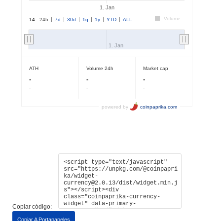
Copiar código:
Copiar A Portapapeles