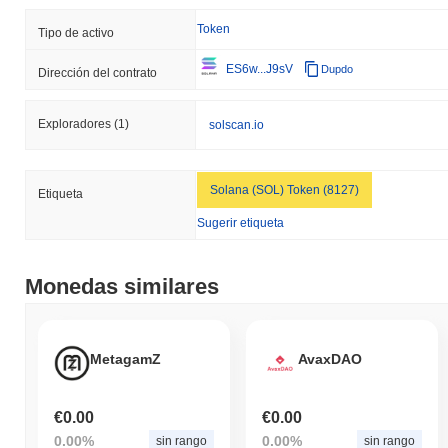
Token
Tipo de activo
ES6w...J9sV
Dupdo
Dirección del contrato
Exploradores
(1)
solscan.io
Solana (SOL) Token (8127)
Etiqueta
Sugerir etiqueta
Monedas similares
MetagamZ
AvaxDAO
€0.00
€0.00
0.00%
0.00%
sin rango
sin rango