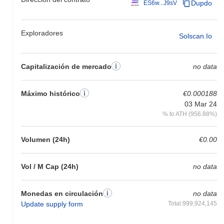
Dupdo
ES6w...J9sV
Exploradores
Solscan.io
Capitalización de mercado
no data
Máximo histórico
€0.000188
03 Mar 24
% to ATH (956.88%)
Volumen (24h)
€0.00
Vol / M Cap (24h)
no data
Monedas en circulación
no data
Update supply form
Total:999,924,145