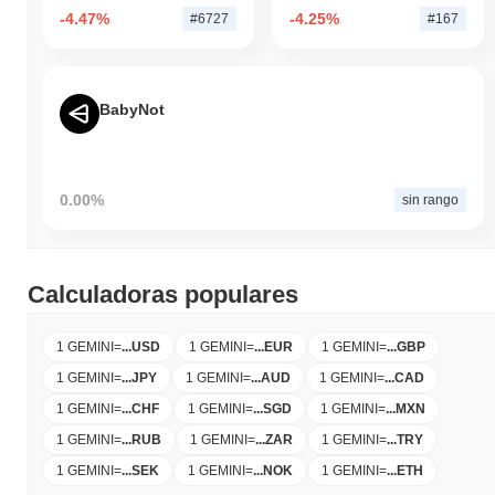
-4.47%
-4.25%
#6727
#167
BabyNot
0.00%
sin rango
Calculadoras populares
1 GEMINI
=
...
USD
1 GEMINI
=
...
EUR
1 GEMINI
=
...
GBP
1 GEMINI
=
...
JPY
1 GEMINI
=
...
AUD
1 GEMINI
=
...
CAD
1 GEMINI
=
...
CHF
1 GEMINI
=
...
SGD
1 GEMINI
=
...
MXN
1 GEMINI
=
...
RUB
1 GEMINI
=
...
ZAR
1 GEMINI
=
...
TRY
1 GEMINI
=
...
SEK
1 GEMINI
=
...
NOK
1 GEMINI
=
...
ETH