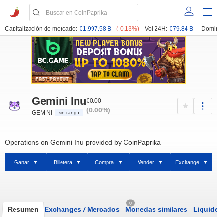
Capitalización de mercado:
€1,997.58 B
(-0.13%)
Vol 24H:
€79.84 B
Domin
Gemini Inu
€0.00
(0.00%)
GEMINI
sin rango
Operations on Gemini Inu provided by CoinPaprika
Ganar
Billetera
Compra
Vender
Exchange
0
Resumen
Exchanges
/
Mercados
Monedas similares
Liquid