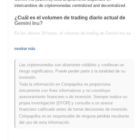
intercambios de criptomonedas centralized and decentralized.
¿Cuál es el volumen de trading diario actual de
Gemini Inu?
En las últimas 24 horas, el volumen de trading de Gemini Inu se
sitúa en
€0.00
.
mostrar más
¿Cuál es el historial del rango de precios de
Gemini Inu?
Las criptomonedas son altamente volátiles y conllevan un
Máximo Histórico (ATH):
€0.000188
riesgo significativo. Puede perder parte o la totalidad de su
Mínimo Histórico (ATL):
€0.00
inversión.
Toda la información en Coinpaprika se proporciona
Gemini Inu se negocia actualmente
~90.54%
por debajo de su
únicamente con fines informativos y no constituye
ATH .
asesoramiento financiero o de inversión. Siempre realice su
propia investigación (DYOR) y consulte a un asesor
¿Cómo se está desempeñando Gemini Inu en
financiero calificado antes de tomar decisiones de inversión.
comparación con el mercado cripto en general?
Coinpaprika no es responsable de ninguna pérdida resultante
En los últimos 7 días, Gemini Inu ha ganó
0.00%
, superando al
del uso de esta información.
mercado cripto general que registró una disminución del
0.13%
.
Esto indica un rendimiento sólido en la acción del precio de
GEMINI en relación con el impulso del mercado más amplio.