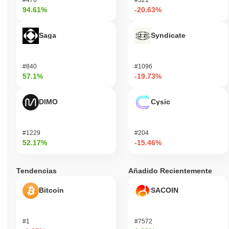
94.61%
-20.63%
Saga
Syndicate
#840
#1096
57.1%
-19.73%
DIMO
Cysic
#1229
#204
52.17%
-15.46%
Tendencias
Añadido Recientemente
Bitcoin
SACOIN
#1
#7572