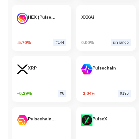
HEX (Pulsechain)
XXXAi
-5.70%
0.00%
#144
sin rango
XRP
Pulsechain
+0.39%
-3.04%
#6
#196
Pulsechain Bridged HEX (Pulsechain)
PulseX