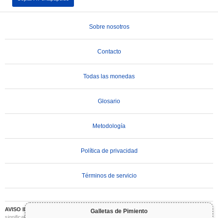
Sobre nosotros
Contacto
Todas las monedas
Glosario
Metodología
Política de privacidad
Términos de servicio
AVISO IMPORTANTE:
Las criptomonedas son altamente volátiles e implican un riesgo
Galletas de Pimiento
significativo. Puede perder parte o la totalidad de su inversión. Toda la información en