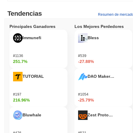
Tendencias
Resumen de mercad
Principales Ganadores
Los Mejores Perdedores
Immunefi
Bless
#1136
#539
251.7%
-27.88%
TUTORIAL
DAO Maker Token
#197
#1054
216.96%
-25.79%
Bluwhale
Zest Protocol
#476
#521