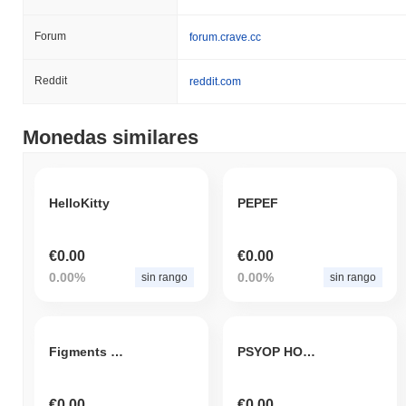
Forum
forum.crave.cc
Reddit
reddit.com
Monedas similares
HelloKitty
PEPEF
€0.00
€0.00
0.00%
0.00%
sin rango
sin rango
Figments Club
PSYOP HOME
€0.00
€0.00