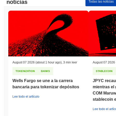
noticias
Todas las noticias
Mínimo Histórico (ATL):
€0.00
Crave se negocia actualmente
~99.96%
por debajo de su ATH .
¿Cómo se está desempeñando Crave en
comparación con el mercado cripto en general?
En los últimos 7 días, Crave ha ganó
0.00%
, quedando por
debajo del mercado cripto general que registró una ganancia del
0.56%
. Esto indica un retraso temporal en la acción del precio de
CRAVE en relación con el impulso del mercado más amplio.
August 07 2026
(about 1 hour ago)
,
3 min leer
August 07 2026
TOKENIZATION
BANKS
STABLECOIN
Wells Fargo se une a la carrera
JPYC recau
bancaria para tokenizar depósitos
mientras el 
COM Maruwa
Lee todo el artículo
stablecoin 
Lee todo el artíc