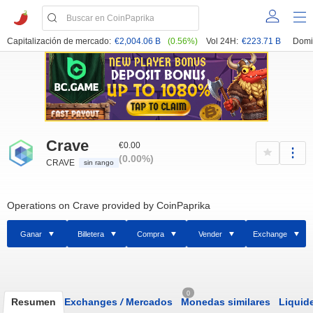
Capitalización de mercado:
€2,004.06 B
(0.56%)
Vol 24H:
€223.71 B
Domi
Crave
€0.00
(0.00%)
CRAVE
sin rango
Operations on Crave provided by CoinPaprika
Ganar
Billetera
Compra
Vender
Exchange
0
Resumen
Exchanges
/
Mercados
Monedas similares
Liquid