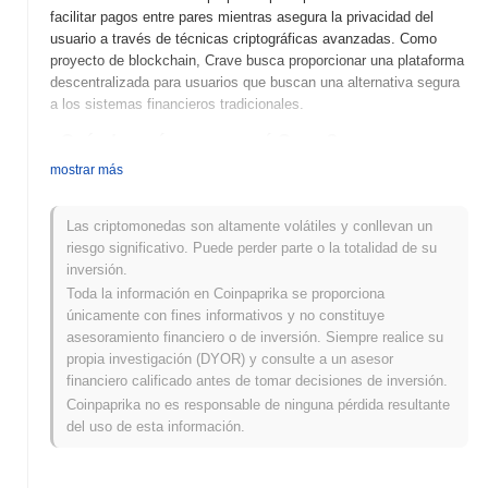
facilitar pagos entre pares mientras asegura la privacidad del
usuario a través de técnicas criptográficas avanzadas. Como
proyecto de blockchain, Crave busca proporcionar una plataforma
descentralizada para usuarios que buscan una alternativa segura
a los sistemas financieros tradicionales.
¿Cuándo y cómo comenzó Crave?
mostrar más
Crave (CRAVE) fue lanzado en 2016, creado por un equipo de
desarrolladores que buscaban proporcionar una experiencia de
criptomoneda segura y anónima. Inicialmente listado en varias
Las criptomonedas son altamente volátiles y conllevan un
plataformas de intercambio de criptomonedas, Crave buscó
riesgo significativo. Puede perder parte o la totalidad de su
mejorar la privacidad del usuario a través de sus características y
inversión.
tecnología únicas. El proyecto ha evolucionado a lo largo de los
Toda la información en Coinpaprika se proporciona
años, incorporando comentarios de la comunidad y
únicamente con fines informativos y no constituye
actualizaciones a su plataforma, consolidando su presencia en el
asesoramiento financiero o de inversión. Siempre realice su
espacio cripto.
propia investigación (DYOR) y consulte a un asesor
financiero calificado antes de tomar decisiones de inversión.
¿Qué se viene para Crave?
Coinpaprika no es responsable de ninguna pérdida resultante
Crave (CRAVE) está preparado para avances significativos a
del uso de esta información.
medida que avanza en su hoja de ruta, con características
próximas destinadas a mejorar la experiencia del usuario y la
seguridad. El equipo se centra en integrar capacidades de