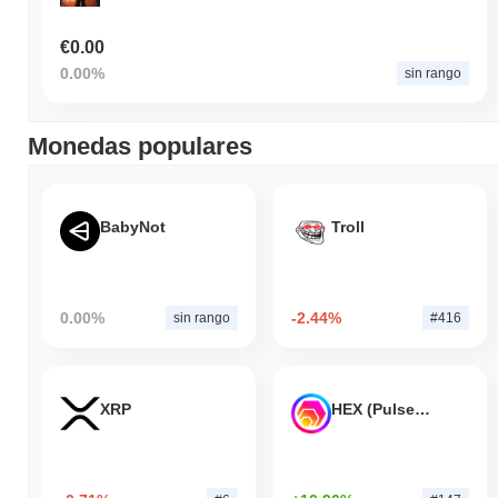
€0.00
0.00%
sin rango
Monedas populares
BabyNot
Troll
0.00%
-2.44%
sin rango
#416
XRP
HEX (Pulsechain)