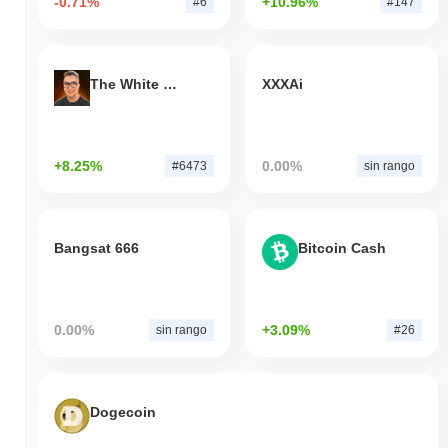
-0.71%
+10.96%
#6
#147
The White Bull
XXXAi
+8.25%
0.00%
#6473
sin rango
Bangsat 666
Bitcoin Cash
0.00%
+3.09%
sin rango
#26
Dogecoin