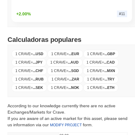
+2.00%
#11
Calculadoras populares
1 CRAVE
=
...
USD
1 CRAVE
=
...
EUR
1 CRAVE
=
...
GBP
1 CRAVE
=
...
JPY
1 CRAVE
=
...
AUD
1 CRAVE
=
...
CAD
1 CRAVE
=
...
CHF
1 CRAVE
=
...
SGD
1 CRAVE
=
...
MXN
1 CRAVE
=
...
RUB
1 CRAVE
=
...
ZAR
1 CRAVE
=
...
TRY
1 CRAVE
=
...
SEK
1 CRAVE
=
...
NOK
1 CRAVE
=
...
ETH
According to our knowledge currently there are no active
Exchanges/Markets for Crave.
If you are aware of an active market for this asset, please send
us information via our
form.
MODIFY PROJECT