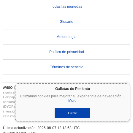
Todas las monedas
Glosario
Metodología
Política de privacidad
Términos de servicio
AVISO IMPORTANTE:
Las criptomonedas son altamente volátiles e implican un riesgo
Galletas de Pimiento
significativo. Puede perder parte o la totalidad de su inversión. Toda la información en
Utilizamos cookies para mejorar su experiencia de navegación
...
Coinpaprika se proporciona únicamente con fines informativos y no constituye
More
asesoramiento financiero o de inversión. Siempre realice su propia investigación
(DYOR) y consulte a un asesor financiero cualificado antes de tomar decisiones de
inversión. Coinpaprika no se hace responsable de las pérdidas derivadas del uso de
Cierre
esta información.
Última actualización: 2026-08-07 12:13:53 UTC