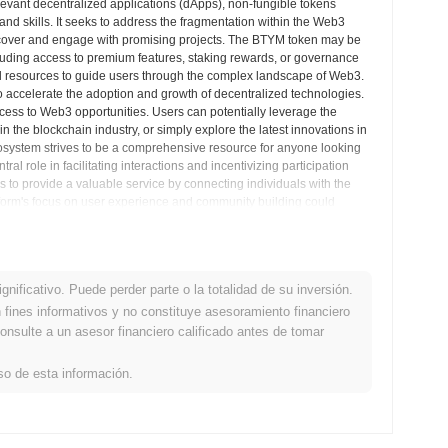
elevant decentralized applications (dApps), non-fungible tokens
and skills. It seeks to address the fragmentation within the Web3
scover and engage with promising projects. The BTYM token may be
cluding access to premium features, staking rewards, or governance
onal resources to guide users through the complex landscape of Web3.
 accelerate the adoption and growth of decentralized technologies.
ss to Web3 opportunities. Users can potentially leverage the
n the blockchain industry, or simply explore the latest innovations in
osystem strives to be a comprehensive resource for anyone looking
 role in facilitating interactions and incentivizing participation
 to provide a valuable service by connecting individuals with the
latform's focus on user experience and community building could
ned to act as a bridge between individuals and the innovative projects
spectivas del Mercado
nificativo. Puede perder parte o la totalidad de su inversión.
fines informativos y no constituye asesoramiento financiero
onsulte a un asesor financiero calificado antes de tomar
riptomonedas centralized and decentralized.
so de esta información.
cktyme?
a en
€0.00
.