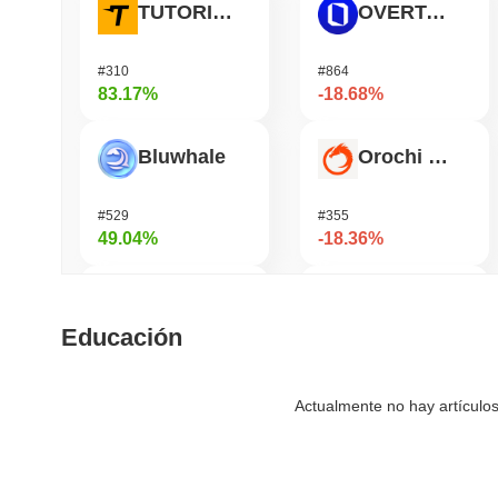
TUTORIAL
OVERTAKE
#310
#864
83.17%
-18.68%
Bluwhale
Orochi Network
#529
#355
49.04%
-18.36%
AI Rig Complex
Coin98
Educación
#270
#671
42.38%
-16.36%
Actualmente no hay artículos
Momentum
Pirate Nation Token