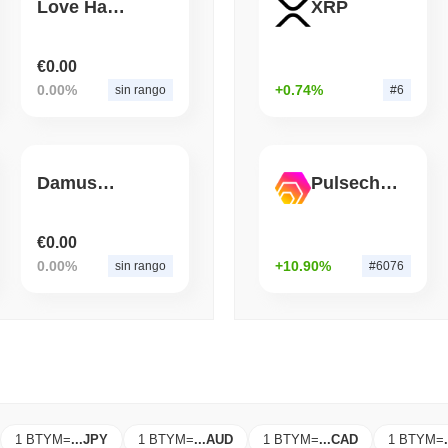
Maruwa apuesta por la s
Love Hate inu (BSC)
XRP
August 07 2026
(1 day ago)
,
3 min 
€0.00
BITCOIN
HACKERS
0.00%
+0.74%
sin rango
#6
'Extremadamente malo': e
críticos en aproximadam
DamusCoin
Pulsechain Bridged HEX (Pulsechain)
€0.00
0.00%
+10.90%
sin rango
#6076
1 BTYM
=
...
JPY
1 BTYM
=
...
AUD
1 BTYM
=
...
CAD
1 BTYM
=
.