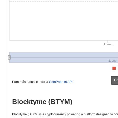
1. ene.
1. ene.
Li
Para más datos, consulta
CoinPaprika API
Blocktyme (BTYM)
Blocktyme (BTYM) is a cryptocurrency powering a platform designed to con