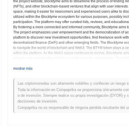
the project website, Blocktyme aims to streamline the process of finding r
(NFTs), and other blockchain-based ventures that align with user interests 
space, making it easier for newcomers and experienced users alike to di
utilized within the Blocktyme ecosystem for various purposes, possibly in
participation. The platform may offer curated lists, reviews, and educati
By fostering a more connected and informed community, Blocktyme aims to
The project emphasizes user empowerment and the democratization of acce
platform to discover new investment opportunities, find freelance work withi
decentralized finance (DeFi) and other emerging fields. The Blocktyme ec
to navigate the world of blockchain and Web3. The BTYM token plays a central
within the platform. As the Web3 space continues to evolve, Blocktyme aims
projects and opportunities that best suit their needs and interests. The p
contribute to the wider adoption of decentralized technologies. It is desig
that are shaping the future of the internet.
mostrar más
Blocktyme (BTYM) FAQ – Métricas Clave y Per
Las criptomonedas son altamente volátiles y conllevan un riesgo sig
Toda la información en Coinpaprika se proporciona únicamente con 
¿Dónde puedo comprar Blocktyme (BTYM)?
o de inversión. Siempre realice su propia investigación (DYOR) y c
decisiones de inversión.
Blocktyme (BTYM) está ampliamente disponible en intercambios de c
Coinpaprika no es responsable de ninguna pérdida resultante del u
¿Cuál es el volumen de trading diario actual de Blo
En las últimas 24 horas, el volumen de trading de Blocktyme se sitú