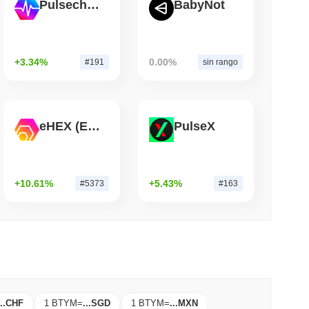
tablecoin en yenes
Pulsechain
BabyNot
leer
+3.34%
0.00%
#191
sin rango
l equipo rojo de Bitcoin señala 85 errores
ente un día
eHEX (Ethereum)
PulseX
+10.61%
+5.43%
#5373
#163
..
CHF
1 BTYM
=
...
SGD
1 BTYM
=
...
MXN