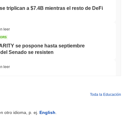
e triplican a $7.4B mientras el resto de DeFi
n leer
TORS
LARITY se pospone hasta septiembre
del Senado se resisten
n leer
 de Tokenización en el Mercado Inmobiliario
Toda la Educación
min leer
 otro idioma, p. ej.
English
.
et a Su Aplicación de Cripto en el Reino
s