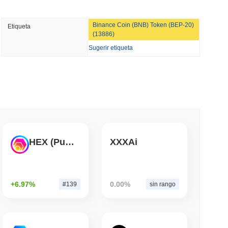
min leer
Binance Coin (BNB) Token (BEP-20)
Etiqueta
cia de corredor-dealer en EE. UU. para
(13886)
tomonedas
Sugerir etiqueta
leer
TORS
nto muerto a medida que se acerca el
leer
HEX (Pulsechain)
XXXAi
carrera bancaria para tokenizar depósitos
+6.97%
0.00%
#139
sin rango
leer
es mientras el gigante logístico AZ-COM