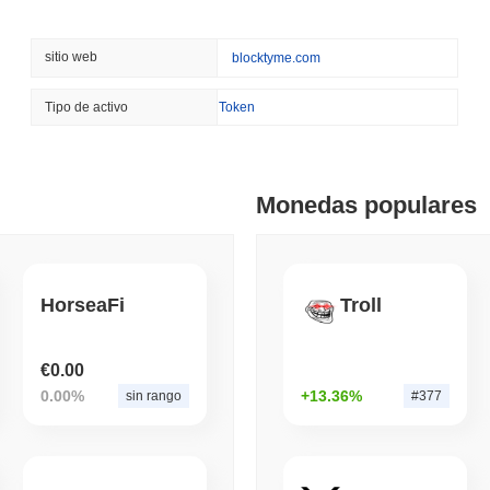
August 07 2026
(22 hours ago)
,
3 
SEC
ETFS
sitio web
blocktyme.com
Wintermute obtiene licen
acciones y ETF de crip
Tipo de activo
Token
August 07 2026
(1 day ago)
,
3 min 
CRYPTO REGULATIONS
US REGULA
Monedas populares
La Ley CLARITY en un pu
receso de agosto
August 07 2026
(1 day ago)
,
3 min 
HorseaFi
Troll
TOKENIZATION
BANKS
Wells Fargo se une a la 
€0.00
0.00%
+13.36%
sin rango
#377
August 07 2026
(1 day ago)
,
3 min 
STABLECOIN
JAPAN
JPYC recauda $38 millon