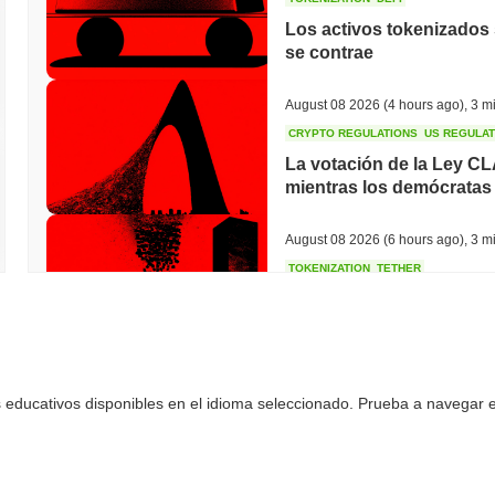
Los activos tokenizados s
se contrae
August 08 2026
(4 hours ago)
,
3 mi
CRYPTO REGULATIONS
US REGULA
La votación de la Ley C
mientras los demócratas 
August 08 2026
(6 hours ago)
,
3 mi
TOKENIZATION
TETHER
Tether Planta Su Bandera
de Arabia Saudita
August 07 2026
(20 hours ago)
,
3 
 educativos disponibles en el idioma seleccionado. Prueba a navegar en
COINBASE
TRADING
Coinbase Añade Wall Stre
Unido con 4,000 Accione