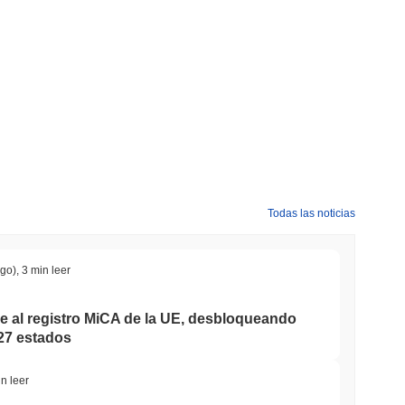
yme?
.
ción con el mercado cripto en general?
do cripto general que registró una disminución del
0.11%
. Esto
ación con el impulso del mercado más amplio.
Todas las noticias
ago)
,
3 min leer
ne al registro MiCA de la UE, desbloqueando
27 estados
n leer