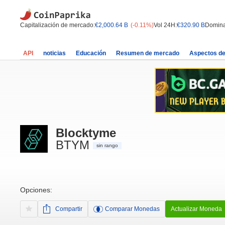
Capitalización de mercado:
€2,000.64 B
(-0.11%)
Vol 24H:
€320.90 B
Domina
API
noticias
Educación
Resumen de mercado
Aspectos d
Blocktyme
BTYM
sin rango
Opciones:
Compartir
Comparar Monedas
Actualizar Moneda