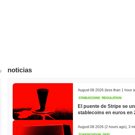
¿Cuál es el historial del rango de precios de Blockt
Máximo Histórico (ATH):
€0.002115
Mínimo Histórico (ATL):
€0.00
Blocktyme se negocia actualmente
~100.00%
por debajo de su ATH 
¿Cómo se está desempeñando Blocktyme en compara
En los últimos 7 días, Blocktyme ha ganó
0.00%
, superando al merca
indica un rendimiento sólido en la acción del precio de BTYM en rel
noticias
o
August 08 2026
(less than 1 hour 
STABLECOINS
REGULATION
El puente de Stripe se u
stablecoins en euros en 
August 08 2026
(2 hours ago)
,
3 mi
TOKENIZATION
DEFI