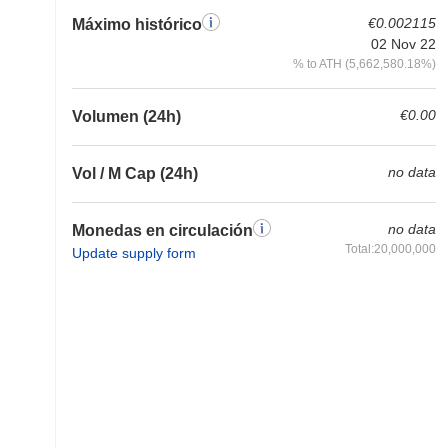
€0.002115
Máximo histórico
02 Nov 22
% to ATH (5,662,580.18%)
€0.00
Volumen (24h)
no data
Vol / M Cap (24h)
no data
Monedas en circulación
Total:20,000,000
Update supply form