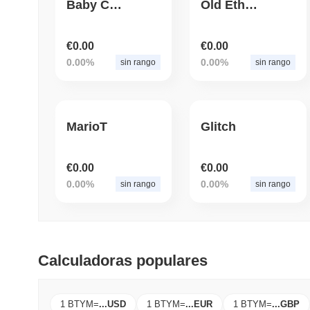
Baby Chicken Inu
Old Ethereum Token
€0.00
€0.00
0.00%
0.00%
sin rango
sin rango
MarioT
Glitch
€0.00
€0.00
0.00%
0.00%
sin rango
sin rango
Calculadoras populares
1 BTYM
=
...
USD
1 BTYM
=
...
EUR
1 BTYM
=
...
GBP