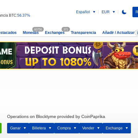
Español
EUR
R
ncia BTC:
56.37%
60756
371
estacados
Monedas
Exchanges
Transparencia
Añadir / Actualizar
Operations on Blocktyme provided by CoinPaprika
Ganar
Billetera
Compra
Vender
Exchange