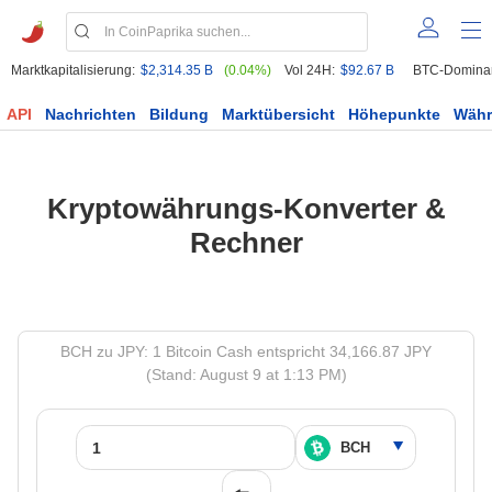
Marktkapitalisierung:
$2,314.35 B
(0.04%)
Vol 24H:
$92.67 B
BTC-Domina
API
Nachrichten
Bildung
Marktübersicht
Höhepunkte
Wäh
Kryptowährungs-Konverter &
Rechner
BCH zu JPY: 1 Bitcoin Cash entspricht 34,166.87 JPY
(Stand: August 9 at 1:13 PM)