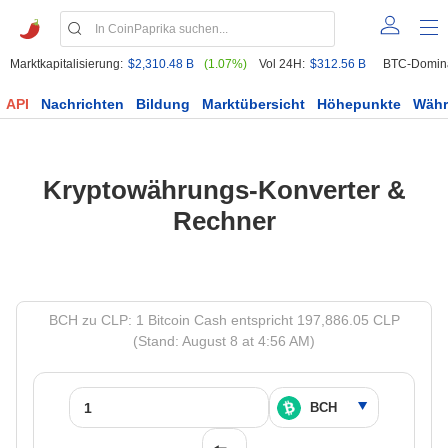
Marktkapitalisierung:
$2,310.48 B
(1.07%)
Vol 24H:
$312.56 B
BTC-Domin
API
Nachrichten
Bildung
Marktübersicht
Höhepunkte
Wäh
Kryptowährungs-Konverter &
Rechner
BCH zu CLP: 1 Bitcoin Cash entspricht 197,886.05 CLP
(Stand: August 8 at 4:56 AM)