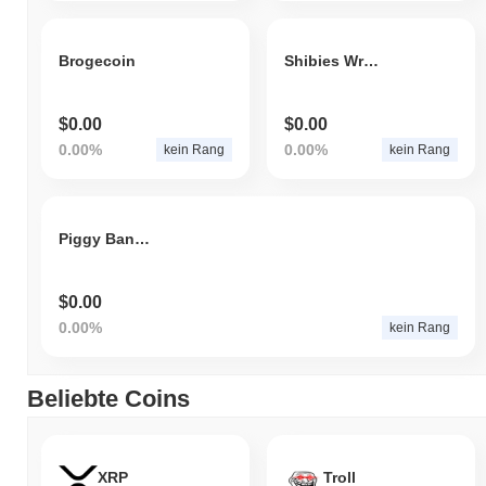
Brogecoin
Shibies Wrapped Treats
$0.00
$0.00
0.00%
0.00%
kein Rang
kein Rang
Piggy Bank Machine
$0.00
0.00%
kein Rang
Beliebte Coins
XRP
Troll