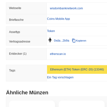
Webseite
wisdombanknetwork.com
Coins Mobile App
Brieftasche
Token
Assettyp
0xda...2b9a
Kopieren
Vertragsadresse
Entdecker
(1)
etherscan.io
Ethereum (ETH) Token (ERC-20) (13346)
Tags
Ein Tag vorschlagen
Ähnliche Münzen