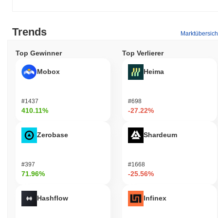
Trends
Marktübersich
Top Gewinner
Top Verlierer
Mobox
Heima
#1437
#698
410.11%
-27.22%
Zerobase
Shardeum
#397
#1668
71.96%
-25.56%
Hashflow
Infinex