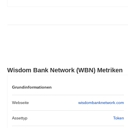
Performance der Preisentwicklung von WBN im Vergleich zur
breiteren Marktdynamik hin.
Wisdom Bank Network (WBN) Metriken
Grundinformationen
Webseite
wisdombanknetwork.com
Assettyp
Token