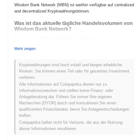
Wisdom Bank Network (WBN) ist weithin verfügbar auf centralized
and decentralized Kryptowährungsbörsen.
Was ist das aktuelle tägliche Handelsvolumen von
Wisdom Bank Network?
In den letzten 24 Stunden beträgt das Handelsvolumen von
Wisdom Bank Network
$0.00
.
Mehr zeigen
Was ist die Preisspanne von Wisdom Bank
Network in der Vergangenheit?
Kryptowährungen sind hoch volatil und bergen erhebliche
Risiken. Sie können einen Teil oder Ihr gesamtes Investment
Allzeithoch (ATH):
$0.021811
verlieren.
Allzeittief (ATL):
$0.00
Alle Informationen auf Coinpaprika dienen nur zu
Informationszwecken und stellen keine Finanz- oder
Wisdom Bank Network wird derzeit
~100.00%
unter seinem ATH
Anlageberatung dar. Führen Sie immer Ihre eigenen
gehandelt .
Recherchen (DYOR) durch und konsultieren Sie einen
qualifizierten Finanzberater, bevor Sie Anlageentscheidungen
Wie schneidet Wisdom Bank Network im Vergleich
treffen.
zum breiteren Kryptomarkt ab?
Coinpaprika haftet nicht für Verluste, die aus der Nutzung
In den letzten 7 Tagen ist Wisdom Bank Network um
0.00%
dieser Informationen resultieren.
gestiegen und übertraf damit den gesamten Kryptomarkt der einen
Rückgang von
0.34%
verzeichnete. Dies deutet auf eine starke