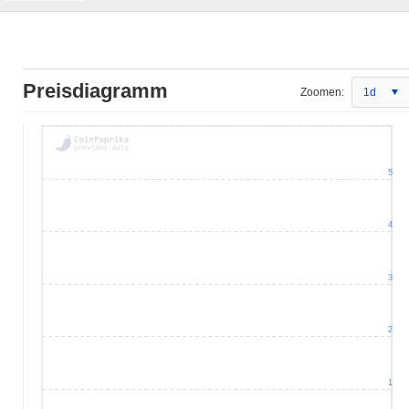
Preisdiagramm
Zoomen:
1d
5
4
3
2
1