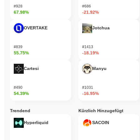
#928
#686
67.98%
-21.92%
OVERTAKE
Jotchua
#839
#1413
55.75%
-18.19%
Cartesi
Manyu
#490
#1031
54.39%
-16.95%
Trendend
Kürzlich Hinzugefügt
Hyperliquid
SACOIN