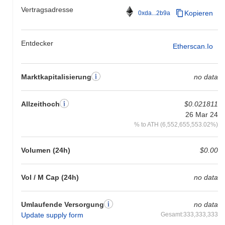
Vertragsadresse
Kopieren
0xda...2b9a
Entdecker
Etherscan.io
Marktkapitalisierung
no data
Allzeithoch
$0.021811
26 Mar 24
% to ATH (6,552,655,553.02%)
Volumen (24h)
$0.00
Vol / M Cap (24h)
no data
Umlaufende Versorgung
no data
Update supply form
Gesamt:333,333,333