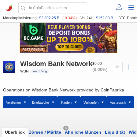
Marktkapitalisierung:
$2,302.25 B
(-0.34%)
Vol 24H:
$152.03 B
BTC-Domin
Wisdom Bank Network
$0.00
(0.00%)
WBN
kein Rang
Operations on Wisdom Bank Network provided by CoinPaprika
Verdienen
Brieftasche
Kaufen
Verkaufen
Austausch
0
Überblick
Börsen
/
Märkte
Ähnliche Münzen
Liquidität
Wid