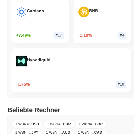
Cardano
BNB
+7.49%
-1.19%
#17
#4
Hyperliquid
-1.75%
#10
Beliebte Rechner
1 WBN
=
...
USD
1 WBN
=
...
EUR
1 WBN
=
...
GBP
1 WBN
=
...
JPY
1 WBN
=
...
AUD
1 WBN
=
...
CAD