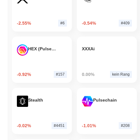
-2.55%
-0.54%
#6
#409
HEX (Pulsechain)
XXXAi
-0.92%
0.00%
#157
kein Rang
Stealth
Pulsechain
-0.02%
-1.01%
#4451
#208