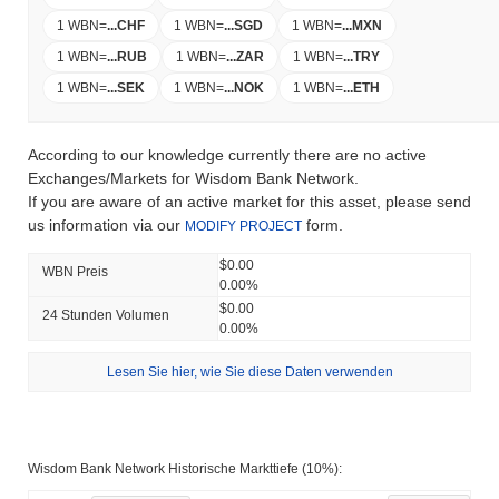
1 WBN
=
...
CHF
1 WBN
=
...
SGD
1 WBN
=
...
MXN
1 WBN
=
...
RUB
1 WBN
=
...
ZAR
1 WBN
=
...
TRY
1 WBN
=
...
SEK
1 WBN
=
...
NOK
1 WBN
=
...
ETH
According to our knowledge currently there are no active
Exchanges/Markets for Wisdom Bank Network.
If you are aware of an active market for this asset, please send
us information via our
form.
MODIFY PROJECT
$0.00
WBN Preis
0.00%
$0.00
24 Stunden Volumen
0.00%
Lesen Sie hier, wie Sie diese Daten verwenden
Wisdom Bank Network Historische Markttiefe (10%):