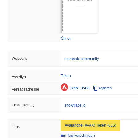
Öffnen
Webseite
murasaki.community
Token
Assettyp
0x66...05B8
Kopieren
Vertragsadresse
Entdecker
(1)
snowtrace.io
Avalanche (AVAX) Token (616)
Tags
Ein Tag vorschlagen