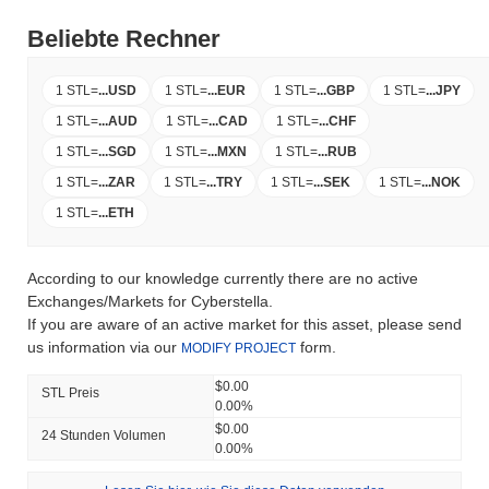
Beliebte Rechner
1 STL
=
...
USD
1 STL
=
...
EUR
1 STL
=
...
GBP
1 STL
=
...
JPY
1 STL
=
...
AUD
1 STL
=
...
CAD
1 STL
=
...
CHF
1 STL
=
...
SGD
1 STL
=
...
MXN
1 STL
=
...
RUB
1 STL
=
...
ZAR
1 STL
=
...
TRY
1 STL
=
...
SEK
1 STL
=
...
NOK
1 STL
=
...
ETH
According to our knowledge currently there are no active
Exchanges/Markets for Cyberstella.
If you are aware of an active market for this asset, please send
us information via our
form.
MODIFY PROJECT
$0.00
STL Preis
0.00%
$0.00
24 Stunden Volumen
0.00%