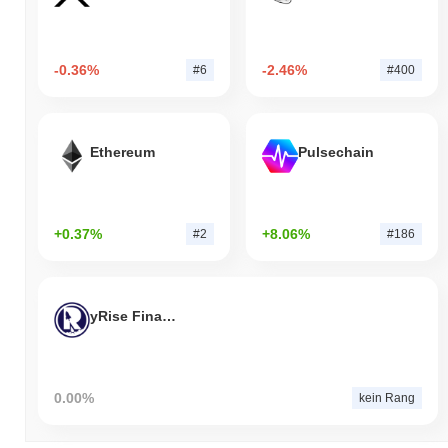
-0.36%
-2.46%
#6
#400
Ethereum
Pulsechain
+0.37%
+8.06%
#2
#186
yRise Finance
0.00%
kein Rang