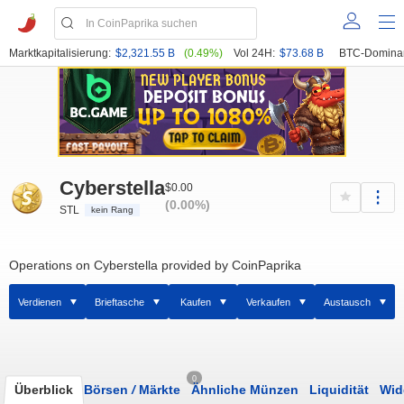
Marktkapitalisierung:
$2,321.55 B
(0.49%)
Vol 24H:
$73.68 B
BTC-Domina
Cyberstella
$0.00
(0.00%)
STL
kein Rang
Operations on Cyberstella provided by CoinPaprika
Verdienen
Brieftasche
Kaufen
Verkaufen
Austausch
0
Überblick
Börsen
/
Märkte
Ähnliche Münzen
Liquidität
Wid