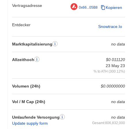
Vertragsadresse
Kopieren
0x66...05B8
Entdecker
Snowtrace.io
Marktkapitalisierung
no data
Allzeithoch
$0 011120
23 May 23
% to ATH (300.12%)
Volumen (24h)
$0.00000000
Vol / M Cap (24h)
no data
Umlaufende Versorgung
no data
Update supply form
Gesamt:806,832,000