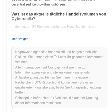
decentralized Kryptowährungsbörsen.
Was ist das aktuelle tägliche Handelsvolumen von
Cyberstella?
In den letzten 24 Stunden beträgt das Handelsvolumen von
Cyberstella
$0.00000000
.
Mehr zeigen
Was ist die Preisspanne von Cyberstella in der
Vergangenheit?
Kryptowährungen sind hoch volatil und bergen erhebliche
Allzeithoch (ATH):
$0.011120
Risiken. Sie können einen Teil oder Ihr gesamtes Investment
Allzeittief (ATL):
$0.00000000
verlieren.
Alle Informationen auf Coinpaprika dienen nur zu
Cyberstella wird derzeit
~75.01%
unter seinem ATH gehandelt .
Informationszwecken und stellen keine Finanz- oder
Anlageberatung dar. Führen Sie immer Ihre eigenen
Wie schneidet Cyberstella im Vergleich zum
Recherchen (DYOR) durch und konsultieren Sie einen
breiteren Kryptomarkt ab?
qualifizierten Finanzberater, bevor Sie Anlageentscheidungen
In den letzten 7 Tagen ist Cyberstella um
0.00%
gestiegen und
treffen.
lag damit hinter dem gesamten Kryptomarkt der einen Gewinn von
Coinpaprika haftet nicht für Verluste, die aus der Nutzung
0.49%
verzeichnete zurück. Dies deutet auf eine vorübergehende
dieser Informationen resultieren.
Verzögerung der Preisentwicklung von STL im Vergleich zur
breiteren Marktdynamik hin.