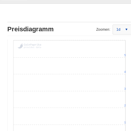
Preisdiagramm
Zoomen:
1d
5
4
3
2
1