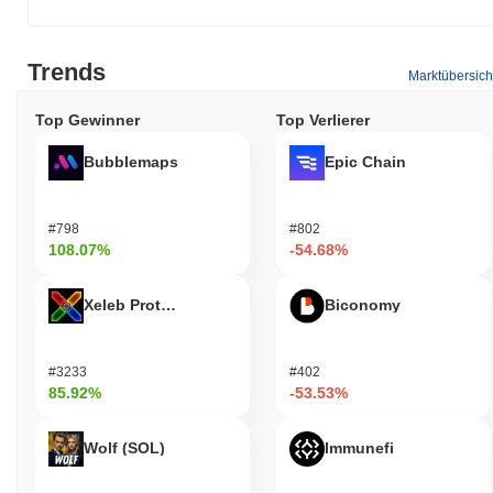
Trends
Marktübersich
Top Gewinner
Top Verlierer
Bubblemaps
Epic Chain
#798
#802
108.07%
-54.68%
Xeleb Protocol
Biconomy
#3233
#402
85.92%
-53.53%
Wolf (SOL)
Immunefi