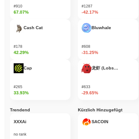
#910
#1287
67.07%
-42.17%
Cash Cat
Bluwhale
#178
#608
42.29%
-31.25%
Cap
龙虾 (Lobster)
#265
#633
33.93%
-29.65%
Trendend
Kürzlich Hinzugefügt
XXXAi
SACOIN
no rank