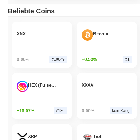
Beliebte Coins
XNX
Bitcoin
0.00%
+0.53%
#10649
#1
HEX (Pulsechain)
XXXAi
+16.07%
0.00%
#136
kein Rang
XRP
Troll