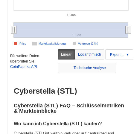
1. Jan
1. Jan
Price
Marktkapitalisierung
Volumen (24h)
Linear
Logarithmisch
Exportieren
Für weitere Daten
überprüfen Sie
CoinPaprika API
Technische Analyse
Cyberstella (STL)
Cyberstella (STL) FAQ – Schlüsselmetriken
& Markteinblicke
Wo kann ich Cyberstella (STL) kaufen?
Cyberstella (STL) ist weithin verfügbar auf centralized and