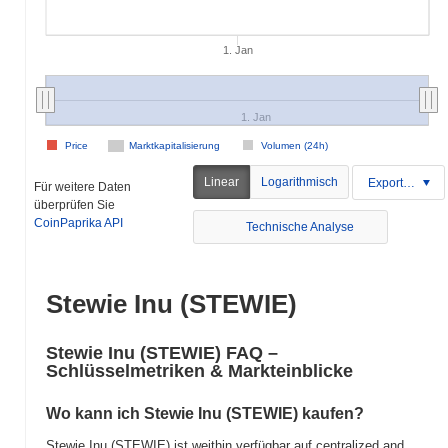
1. Jan
1. Jan
Price
Marktkapitalisierung
Volumen (24h)
Linear
Logarithmisch
Exportieren
Für weitere Daten
überprüfen Sie
CoinPaprika API
Technische Analyse
Stewie Inu (STEWIE)
Stewie Inu (STEWIE) FAQ –
Schlüsselmetriken & Markteinblicke
Wo kann ich Stewie Inu (STEWIE) kaufen?
Stewie Inu (STEWIE) ist weithin verfügbar auf centralized and