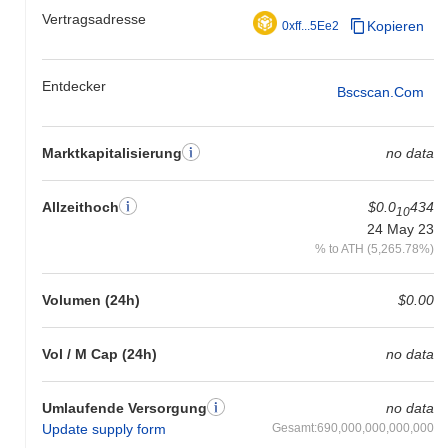
Vertragsadresse
Kopieren
0xff...5Ee2
Entdecker
Bscscan.com
Marktkapitalisierung
no data
Allzeithoch
$0.0
434
10
24 May 23
% to ATH (5,265.78%)
Volumen (24h)
$0.00
Vol / M Cap (24h)
no data
Umlaufende Versorgung
no data
Update supply form
Gesamt:690,000,000,000,000