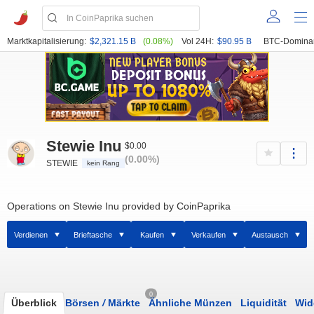
Marktkapitalisierung:
$2,321.15 B
(0.08%)
Vol 24H:
$90.95 B
BTC-Domina
Stewie Inu
$0.00
(0.00%)
STEWIE
kein Rang
Operations on Stewie Inu provided by CoinPaprika
Verdienen
Brieftasche
Kaufen
Verkaufen
Austausch
0
Überblick
Börsen
/
Märkte
Ähnliche Münzen
Liquidität
Wid