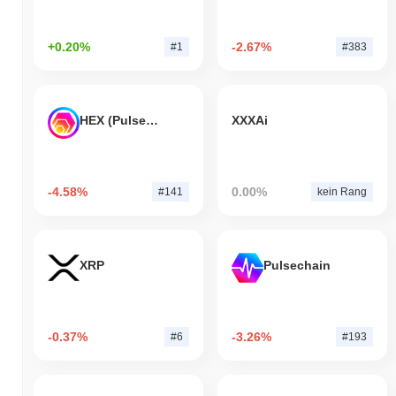
+0.20%
-2.67%
#1
#383
HEX (Pulsechain)
XXXAi
-4.58%
0.00%
#141
kein Rang
XRP
Pulsechain
-0.37%
-3.26%
#6
#193