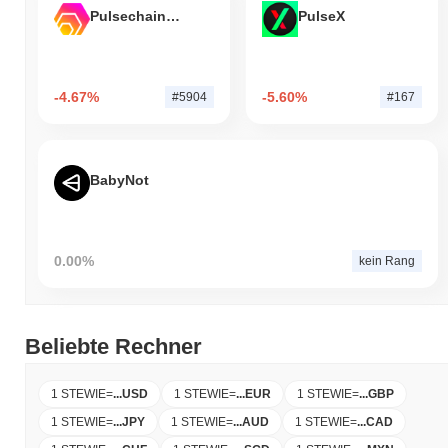
Pulsechain Bridged HEX (Pulsechain)
PulseX
-4.67%
-5.60%
#5904
#167
BabyNot
0.00%
kein Rang
Beliebte Rechner
1 STEWIE
=
...
USD
1 STEWIE
=
...
EUR
1 STEWIE
=
...
GBP
1 STEWIE
=
...
JPY
1 STEWIE
=
...
AUD
1 STEWIE
=
...
CAD