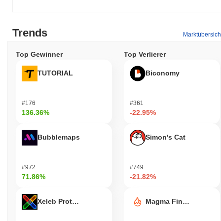
Trends
Marktübersich
Top Gewinner
Top Verlierer
TUTORIAL
Biconomy
#176
#361
136.36%
-22.95%
Bubblemaps
Simon's Cat
#972
#749
71.86%
-21.82%
Xeleb Protocol
Magma Finance