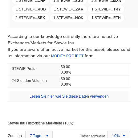
1 STEWIE
=
...
CHF
1 STEWIE
=
...
SGD
1 STEWIE
=
...
MXN
1 STEWIE
=
...
RUB
1 STEWIE
=
...
ZAR
1 STEWIE
=
...
TRY
1 STEWIE
=
...
SEK
1 STEWIE
=
...
NOK
1 STEWIE
=
...
ETH
According to our knowledge currently there are no active
Exchanges/Markets for Stewie Inu.
If you are aware of an active market for this asset, please send
us information via our
form.
MODIFY PROJECT
$0.00
STEWIE Preis
0.00%
$0.00
24 Stunden Volumen
0.00%
Lesen Sie hier, wie Sie diese Daten verwenden
Stewie Inu Historische Markttiefe (10%):
Zoomen:
7 Tage
Tiefenschwelle:
10%