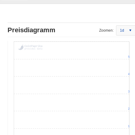
Preisdiagramm
Zoomen:
1d
5
4
3
2
1