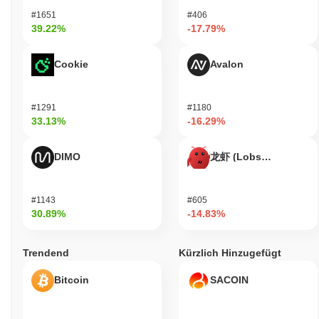
#1651
#406
39.22%
-17.79%
Cookie
Avalon
#1291
#1180
33.13%
-16.29%
DIMO
龙虾 (Lobster)
#1143
#605
30.89%
-14.83%
Trendend
Kürzlich Hinzugefügt
Bitcoin
SACOIN