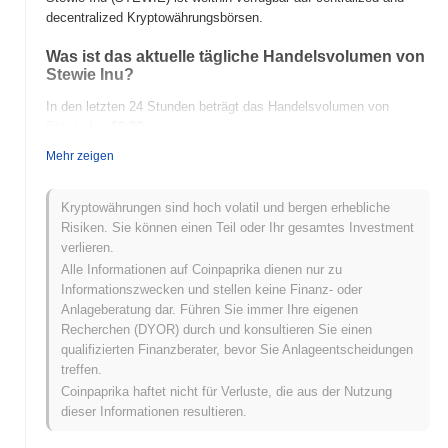
decentralized Kryptowährungsbörsen.
Was ist das aktuelle tägliche Handelsvolumen von
Stewie Inu?
In den letzten 24 Stunden beträgt das Handelsvolumen von
Stewie Inu
$0.00
.
Mehr zeigen
Was ist die Preisspanne von Stewie Inu in der
Vergangenheit?
Kryptowährungen sind hoch volatil und bergen erhebliche
Allzeithoch (ATH):
$0.0
434
10
Risiken. Sie können einen Teil oder Ihr gesamtes Investment
Allzeittief (ATL):
$0.00
verlieren.
Alle Informationen auf Coinpaprika dienen nur zu
Stewie Inu wird derzeit
~98.14%
unter seinem ATH gehandelt .
Informationszwecken und stellen keine Finanz- oder
Anlageberatung dar. Führen Sie immer Ihre eigenen
Wie schneidet Stewie Inu im Vergleich zum
Recherchen (DYOR) durch und konsultieren Sie einen
breiteren Kryptomarkt ab?
qualifizierten Finanzberater, bevor Sie Anlageentscheidungen
In den letzten 7 Tagen ist Stewie Inu um
0.00%
gestiegen und lag
treffen.
damit hinter dem gesamten Kryptomarkt der einen Gewinn von
Coinpaprika haftet nicht für Verluste, die aus der Nutzung
0.08%
verzeichnete zurück. Dies deutet auf eine vorübergehende
dieser Informationen resultieren.
Verzögerung der Preisentwicklung von STEWIE im Vergleich zur
breiteren Marktdynamik hin.