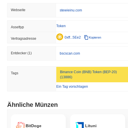
Webseite
stewieinu.com
Token
Assettyp
0xff...5Ee2
Kopieren
Vertragsadresse
Entdecker
(1)
bscscan.com
Binance Coin (BNB) Token (BEP-20)
Tags
(13886)
Ein Tag vorschlagen
Ähnliche Münzen
BitDoge
Lituni