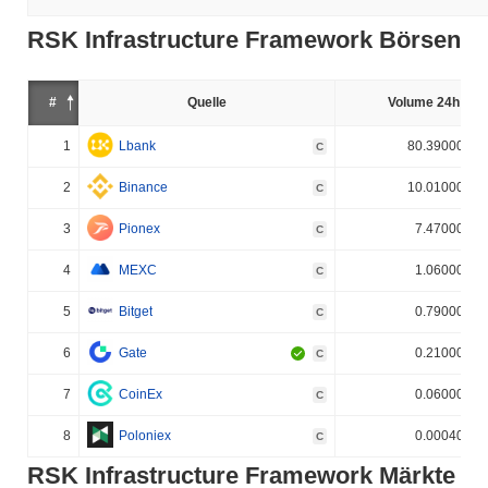
RSK Infrastructure Framework Börsen
#
Quelle
Volume 24h (%)
1
Lbank
80.390000%
C
2
Binance
10.010000%
C
3
Pionex
7.470000%
C
4
MEXC
1.060000%
C
5
Bitget
0.790000%
C
6
Gate
0.210000%
C
7
CoinEx
0.060000%
C
8
Poloniex
0.000400%
C
RSK Infrastructure Framework Märkte