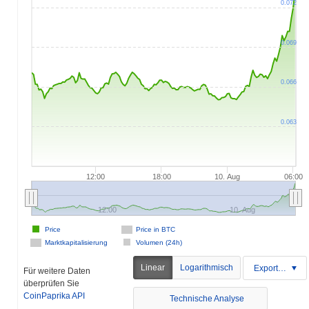
0.072
0.069
0.066
0.063
12:00
18:00
10. Aug
06:00
12:00
10. Aug
Price
Price in BTC
Marktkapitalisierung
Volumen (24h)
Linear
Logarithmisch
Exportieren
Für weitere Daten
überprüfen Sie
CoinPaprika API
Technische Analyse