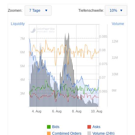
Zoomen:
7 Tage
Tiefenschwelle:
10%
Liquidity
Volume
0.085
7M
12M
0.08
6M
11M
0.075
5M
10M
0.07
4M
9M
0.065
3M
4. Aug
6. Aug
8. Aug
10. Aug
Bids
Asks
Combined Orders
Volume (24h)