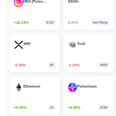
HEX (Pulsechain)
XXXAi
+16.14%
0.00%
#136
kein Rang
XRP
Troll
-0.34%
-2.43%
#6
#400
Ethereum
Pulsechain
+0.35%
+8.06%
#2
#186