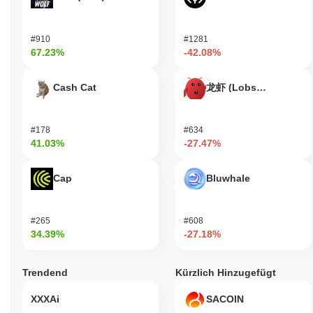
Ökosystems betreffen. Darüber hinaus haben Benutzer die
Möglichkeit, RIF-Token zu staken, was zur Sicherung des
Netzwerks beiträgt. Für Entwickler bietet das RSK Infrastructure
#910
#1281
Framework Werkzeuge und Ressourcen, um dApps zu erstellen
67.23%
-42.08%
und zu integrieren, wobei die Sicherheit und die Fähigkeiten der
Bitcoin-Blockchain über die Smart-Contract-Plattform von RSK
Cash Cat
龙虾 (Lobster)
genutzt werden. Das Ökosystem unterstützt verschiedene
Anwendungen und Dienstleistungen, einschließlich Wallets und
Marktplätzen, die die Nutzung von RIF-Token für spezifische
#178
#634
Funktionen erleichtern und die allgemeine Nützlichkeit und
41.03%
-27.47%
Akzeptanz der Plattform erhöhen.
Ist das RSK Infrastructure Framework noch aktiv
Cap
Bluwhale
oder relevant?
Das RSK Infrastructure Framework bleibt aktiv, wobei die
neuesten Updates und Entwicklungen auf seine anhaltende
#265
#608
Relevanz hinweisen. In den letzten Monaten hat das Projekt
34.39%
-27.18%
weiterhin Updates veröffentlicht, die darauf abzielen, seine Smart-
Contract-Fähigkeiten und die Interoperabilität innerhalb des
Trendend
Kürzlich Hinzugefügt
Bitcoin-Ökosystems zu verbessern. Das Framework wird aktiv
gewartet, mit regelmäßigen Commits und Versionsupdates, die in
XXXAi
SACOIN
seinem GitHub-Repository sichtbar sind. Darüber hinaus pflegt