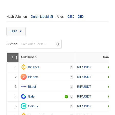
Nach Volumen
Durch Liquidität
Alles
CEX
DEX
USD
Suchen
#
Austausch
Paar
1
Binance
RIF/USDT
C
2
Pionex
RIF/USDT
C
3
Bitget
RIF/USDT
C
4
Gate
RIF/USDT
C
5
CoinEx
RIF/USDT
C