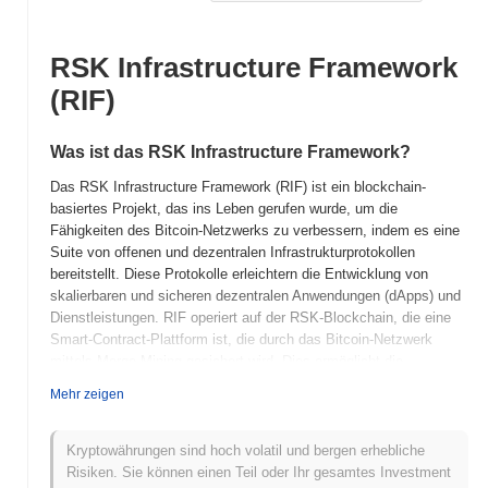
RSK Infrastructure Framework
(RIF)
Was ist das RSK Infrastructure Framework?
Das RSK Infrastructure Framework (RIF) ist ein blockchain-
basiertes Projekt, das ins Leben gerufen wurde, um die
Fähigkeiten des Bitcoin-Netzwerks zu verbessern, indem es eine
Suite von offenen und dezentralen Infrastrukturprotokollen
bereitstellt. Diese Protokolle erleichtern die Entwicklung von
skalierbaren und sicheren dezentralen Anwendungen (dApps) und
Dienstleistungen. RIF operiert auf der RSK-Blockchain, die eine
Smart-Contract-Plattform ist, die durch das Bitcoin-Netzwerk
mittels Merge-Mining gesichert wird. Dies ermöglicht die
Ausführung von Ethereum-kompatiblen Smart Contracts, während
Mehr zeigen
die Sicherheit von Bitcoin genutzt wird. Der native Token, RIF,
erfüllt mehrere Rollen innerhalb des Ökosystems, einschließlich
der Zahlung für Dienstleistungen, Governance und Zugang zu
Kryptowährungen sind hoch volatil und bergen erhebliche
verschiedenen Netzwerkfunktionen. Der Nutzen von RIF ist
Risiken. Sie können einen Teil oder Ihr gesamtes Investment