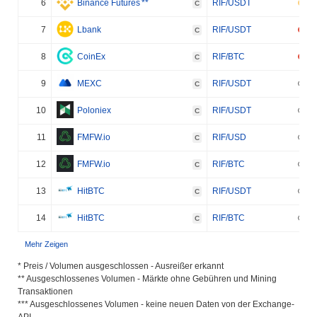
6
Binance Futures
**
RIF/USDT
C
7
Lbank
RIF/USDT
C
8
CoinEx
RIF/BTC
C
9
MEXC
RIF/USDT
C
10
Poloniex
RIF/USDT
C
11
FMFW.io
RIF/USD
C
12
FMFW.io
RIF/BTC
C
13
HitBTC
RIF/USDT
C
14
HitBTC
RIF/BTC
C
Mehr Zeigen
* Preis / Volumen ausgeschlossen - Ausreißer erkannt
** Ausgeschlossenes Volumen - Märkte ohne Gebühren und Mining
Transaktionen
*** Ausgeschlossenes Volumen - keine neuen Daten von der Exchange-
API