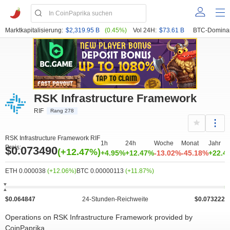
Marktkapitalisierung:
$2,319.95 B
(0.45%)
Vol 24H:
$73.61 B
BTC-Domina
RSK Infrastructure Framework
RIF
Rang 278
RSK Infrastructure Framework RIF
1h
24h
Woche
Monat
Jahr
Preis:
$0.073490
(+12.47%)
+4.95%
+12.47%
-13.02%
-45.18%
+22.4
ETH 0.000038
(+12.06%)
BTC 0.00000113
(+11.87%)
$0.064847
24-Stunden-Reichweite
$0.073222
Operations on RSK Infrastructure Framework provided by
CoinPaprika