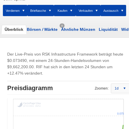
Verdienen
Brieftasche
Kaufen
Verkaufen
Austausch
8
Überblick
Börsen
/
Märkte
Ähnliche Münzen
Liquidität
Wid
Der Live-Preis von RSK Infrastructure Framework beträgt heute
$0.073490
, mit einem 24-Stunden-Handelsvolumen von
$9,662,200.00
. RIF hat sich in den letzten 24 Stunden um
+12.47% verändert.
Preisdiagramm
Zoomen:
1d
0.075