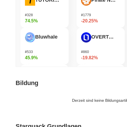
TUTORIAL
Pirate Nation Token
#328
#1779
74.5%
-20.25%
Bluwhale
OVERTAKE
#533
#860
45.9%
-19.82%
AI Rig Complex
Bitway
Bildung
#272
#122
40.36%
-19.32%
Derzeit sind keine Bildungsart
Momentum
Helium
Starquack Grundlagen
#364
#448