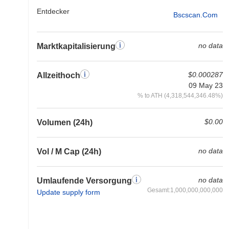
Entdecker
Bscscan.com
no data
Marktkapitalisierung
$0.000287
Allzeithoch
09 May 23
% to ATH (4,318,544,346.48%)
$0.00
Volumen (24h)
no data
Vol / M Cap (24h)
no data
Umlaufende Versorgung
Gesamt:1,000,000,000,000
Update supply form