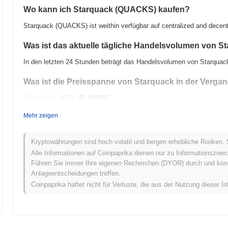
Wo kann ich Starquack (QUACKS) kaufen?
Starquack (QUACKS) ist weithin verfügbar auf centralized and decen
Was ist das aktuelle tägliche Handelsvolumen von S
In den letzten 24 Stunden beträgt das Handelsvolumen von Starqua
Was ist die Preisspanne von Starquack in der Verga
Allzeithoch (ATH):
$0.000287
Allzeittief (ATL):
$0.00
Mehr zeigen
Starquack wird derzeit
~100.00%
unter seinem ATH gehandelt .
Kryptowährungen sind hoch volatil und bergen erhebliche Risiken. 
Wie schneidet Starquack im Vergleich zum breiteren
Alle Informationen auf Coinpaprika dienen nur zu Informationszwec
Führen Sie immer Ihre eigenen Recherchen (DYOR) durch und konsul
In den letzten 7 Tagen ist Starquack um
0.00%
gestiegen und übertr
Anlageentscheidungen treffen.
0.10%
verzeichnete. Dies deutet auf eine starke Performance der Pr
Coinpaprika haftet nicht für Verluste, die aus der Nutzung dieser In
Marktdynamik hin.