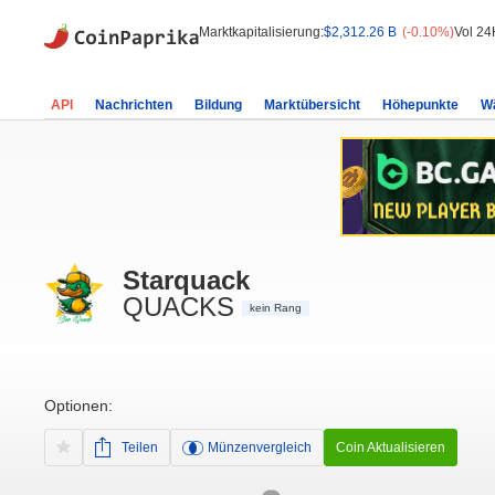
Marktkapitalisierung:
$2,312.26 B
(-0.10%)
Vol 24
API
Nachrichten
Bildung
Marktübersicht
Höhepunkte
W
Starquack
QUACKS
kein Rang
Optionen:
Teilen
Münzenvergleich
Coin Aktualisieren