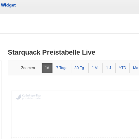
Widget
Starquack Preistabelle Live
Zoomen:
1d
7 Tage
30 Tg.
1 Vt.
1 J.
YTD
Ma