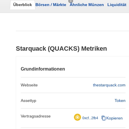
0
Überblick
Börsen
/
Märkte
Ähnliche Münzen
Liquidität
Starquack (QUACKS) Metriken
Grundinformationen
Webseite
thestarquack.com
Assettyp
Token
Vertragsadresse
Kopieren
0xcf...2fb4