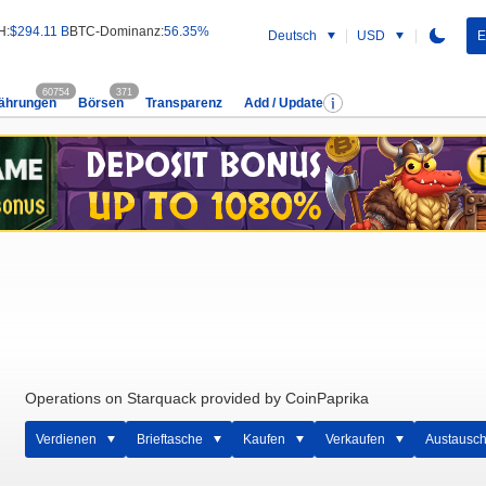
H:
$294.11 B
BTC-Dominanz:
56.35%
Deutsch
USD
E
60754
371
ährungen
Börsen
Transparenz
Add / Update
Operations on Starquack provided by CoinPaprika
Verdienen
Brieftasche
Kaufen
Verkaufen
Austausc