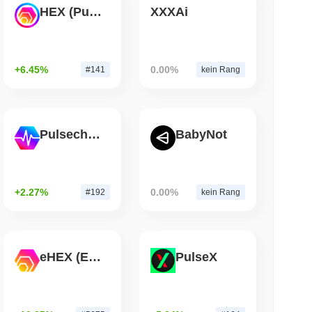
HEX (Pulsechain)
XXXAi
 lesen
 Dollar-Überweisungen in sofortige Visa-
+6.45%
0.00%
#141
kein Rang
Pulsechain
BabyNot
+2.27%
0.00%
#192
kein Rang
eHEX (Ethereum)
PulseX