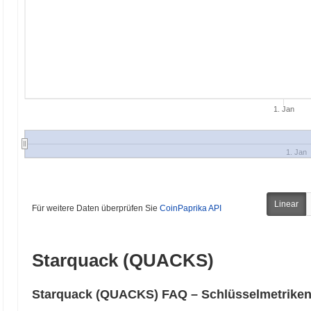
1. Jan
1. Jan
Linear
Für weitere Daten überprüfen Sie
CoinPaprika API
Starquack (QUACKS)
Starquack (QUACKS) FAQ – Schlüsselmetriken 