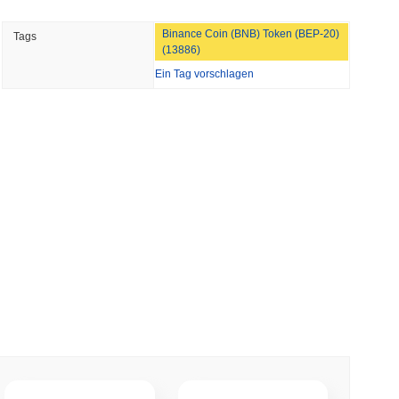
min lesen
TORS
Binance Coin (BNB) Token (BEP-20)
Tags
ill, während die Augustpause naht
(13886)
Ein Tag vorschlagen
 lesen
 Bankenrennen zur Tokenisierung von Einlagen
 lesen
en Dollar, während der Logistikriese AZ-COM
in setzt
 lesen
n Red Team meldet 85 kritische Fehler in etwa