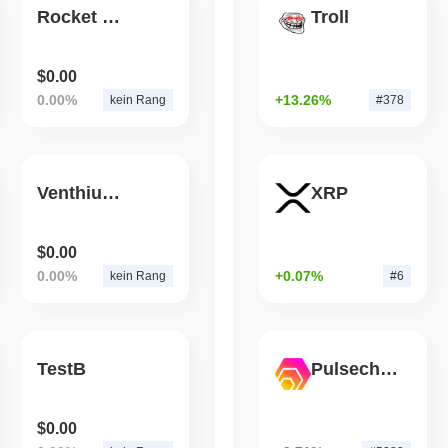
Rocket Bunny X
Troll
August 06 2026
(1 day ago)
,
3 min
STABLECOINS
VISA
$0.00
Western Union verwandelt
0.00%
+13.26%
kein Rang
#378
Ausgabemacht
Venthium Finance
XRP
$0.00
0.00%
+0.07%
kein Rang
#6
TestB
Pulsechain Bridged HEX (Pulsechain)
$0.00