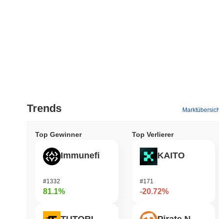
Trends
Marktübersich
Top Gewinner
Top Verlierer
Immunefi
KAITO
#1332
#171
81.1%
-20.72%