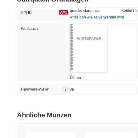
33.22%
-19.3%
Kopieren
quacks-starquack
API-ID
Anzeigen wie es verwendet wird
Weißbuch
Trendend
Kürzlich Hinzugefügt
HEX (Pulsechain)
SACOIN
#141
#10354
6.45%
0.45%
Öffnen
Hardware-Wallet
Ja
Ähnliche Münzen