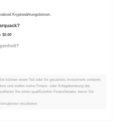
tralized Kryptowährungsbörsen.
tarquack?
ck
$0.00
.
ngenheit?
Sie können einen Teil oder Ihr gesamtes Investment verlieren.
 Kryptomarkt ab?
ken und stellen keine Finanz- oder Anlageberatung dar.
tieren Sie einen qualifizierten Finanzberater, bevor Sie
af damit den gesamten Kryptomarkt der einen Rückgang von
eisentwicklung von QUACKS im Vergleich zur breiteren
formationen resultieren.