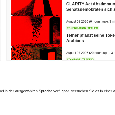
CLARITY Act Abstimmung
Senatsdemokraten sich 
August 08 2026
(6 hours ago)
,
3 m
TOKENIZATION
TETHER
Tether pflanzt seine Tok
Arabiens
August 07 2026
(20 hours ago)
,
3 
COINBASE
TRADING
Coinbase bringt Wall Str
August 07 2026
(22 hours ago)
,
3 
ikel in der ausgewählten Sprache verfügbar. Versuchen Sie es in einer
SEC
ETFS
Wintermute erhält US-Bro
ETFs