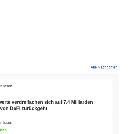
Alle Nachrichten
in lesen
rte verdreifachen sich auf 7,4 Milliarden
 von DeFi zurückgeht
in lesen
TORS