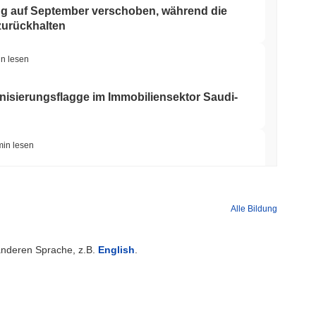
 auf September verschoben, während die
zurückhalten
in lesen
enisierungsflagge im Immobiliensektor Saudi-
min lesen
eet in seine UK-Krypto-App mit 4.000 Aktien
Alle Bildung
min lesen
 anderen Sprache, z.B.
English
.
ker-Dealer-Lizenz für Aktien und Krypto-