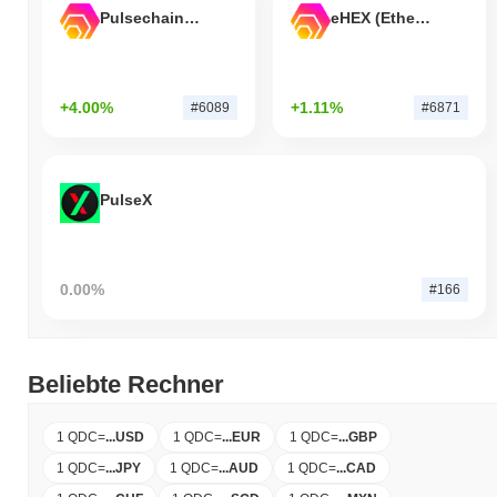
Pulsechain Bridged HEX (Pulsechain)
eHEX (Ethereum)
+4.00%
+1.11%
#6089
#6871
PulseX
0.00%
#166
Beliebte Rechner
1 QDC
=
...
USD
1 QDC
=
...
EUR
1 QDC
=
...
GBP
1 QDC
=
...
JPY
1 QDC
=
...
AUD
1 QDC
=
...
CAD