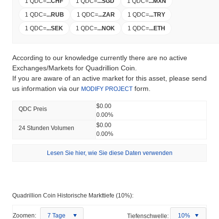
1 QDC
=
...
CHF
1 QDC
=
...
SGD
1 QDC
=
...
MXN
1 QDC
=
...
RUB
1 QDC
=
...
ZAR
1 QDC
=
...
TRY
1 QDC
=
...
SEK
1 QDC
=
...
NOK
1 QDC
=
...
ETH
According to our knowledge currently there are no active
Exchanges/Markets for Quadrillion Coin.
If you are aware of an active market for this asset, please send
us information via our
form.
MODIFY PROJECT
$0.00
QDC Preis
0.00%
$0.00
24 Stunden Volumen
0.00%
Lesen Sie hier, wie Sie diese Daten verwenden
Quadrillion Coin Historische Markttiefe (10%):
Zoomen:
7 Tage
Tiefenschwelle:
10%