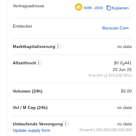
Vertragsadresse
Kopieren
0x96...d3cb
Entdecker
Bscscan.com
Marktkapitalisierung
no data
Allzeithoch
$0.0
441
9
20 Jun 25
% to ATH (2,375,638.78%)
Volumen (24h)
$0.00
Vol / M Cap (24h)
no data
Umlaufende Versorgung
no data
Update supply form
Gesamt:1,000,000,000,000,000