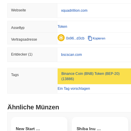
Webseite
xquadrillion.com
Token
Assettyp
0x96...d3cb
Kopieren
Vertragsadresse
Entdecker
(1)
bscscan.com
Binance Coin (BNB) Token (BEP-20)
Tags
(13886)
Ein Tag vorschlagen
Ähnliche Münzen
New Start Coin
Shiba Inu CEO