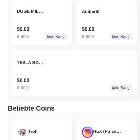
DOGE MILLIONAIRE
Amberlif
$0.00
$0.00
0.00%
0.00%
kein Rang
kein Rang
TESLA BOT AI
$0.00
0.00%
kein Rang
Beliebte Coins
Troll
HEX (Pulsechain)