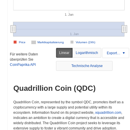
1. Jan
1. Jan
Price
Marktkapitalisierung
Volumen (24h)
Linear
Logarithmisch
Exportieren
Für weitere Daten
überprüfen Sie
CoinPaprika API
Technische Analyse
Quadrillion Coin (QDC)
Quadrillion Coin, represented by the symbol QDC, promotes itself as a
cryptocurrency with a large supply and potential utility within its
ecosystem. Information found on its project website,
xquadrillion.com
,
indicates an ambition to create a digital currency that is accessible and
widely distributed. The Quadrillion Coin project seeks to leverage its
extensive supply to foster a vibrant community and drive adoption.