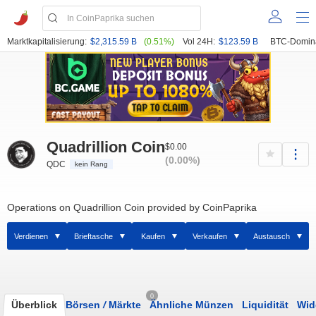
Marktkapitalisierung:
$2,315.59 B
(0.51%)
Vol 24H:
$123.59 B
BTC-Domin
Quadrillion Coin
$0.00
(0.00%)
QDC
kein Rang
Operations on Quadrillion Coin provided by CoinPaprika
Verdienen
Brieftasche
Kaufen
Verkaufen
Austausch
0
Überblick
Börsen
/
Märkte
Ähnliche Münzen
Liquidität
Wid