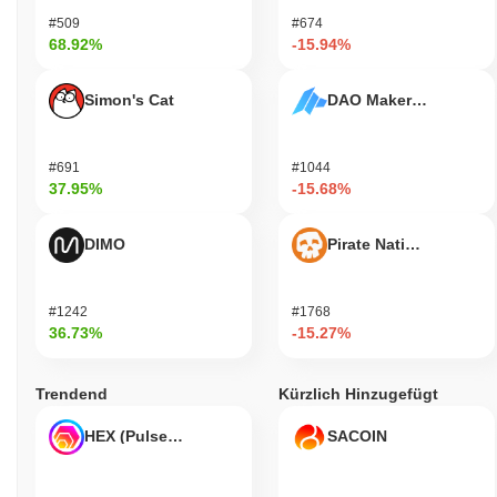
#509
#674
68.92%
-15.94%
Simon's Cat
DAO Maker Token
#691
#1044
37.95%
-15.68%
DIMO
Pirate Nation Token
#1242
#1768
36.73%
-15.27%
Trendend
Kürzlich Hinzugefügt
HEX (Pulsechain)
SACOIN