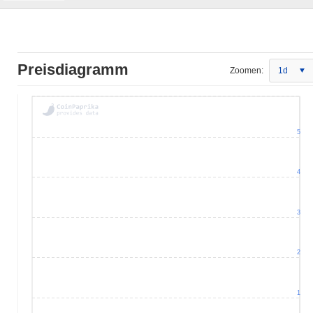
Preisdiagramm
Zoomen:
1d
5
4
3
2
1