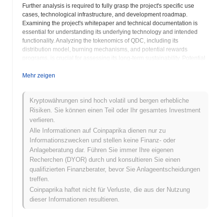
Further analysis is required to fully grasp the project's specific use
cases, technological infrastructure, and development roadmap.
Examining the project's whitepaper and technical documentation is
essential for understanding its underlying technology and intended
functionality. Analyzing the tokenomics of QDC, including its
distribution model, burning mechanisms, and potential rewards
programs, is crucial for assessing its long-term sustainability. Potential
investors should thoroughly investigate the project's security
measures, smart contract audits, and overall risk profile before making
Mehr zeigen
any investment decisions. As with all cryptocurrencies, it is vital to
exercise caution and understand the inherent volatility and speculative
Kryptowährungen sind hoch volatil und bergen erhebliche
nature of the market.
Risiken. Sie können einen Teil oder Ihr gesamtes Investment
verlieren.
Quadrillion Coin (QDC) FAQ –
Schlüsselmetriken & Markteinblicke
Alle Informationen auf Coinpaprika dienen nur zu
Informationszwecken und stellen keine Finanz- oder
Anlageberatung dar. Führen Sie immer Ihre eigenen
Wo kann ich Quadrillion Coin (QDC) kaufen?
Recherchen (DYOR) durch und konsultieren Sie einen
Quadrillion Coin (QDC) ist weithin verfügbar auf centralized and
qualifizierten Finanzberater, bevor Sie Anlageentscheidungen
decentralized Kryptowährungsbörsen.
treffen.
Coinpaprika haftet nicht für Verluste, die aus der Nutzung
Was ist das aktuelle tägliche Handelsvolumen von
dieser Informationen resultieren.
Quadrillion Coin?