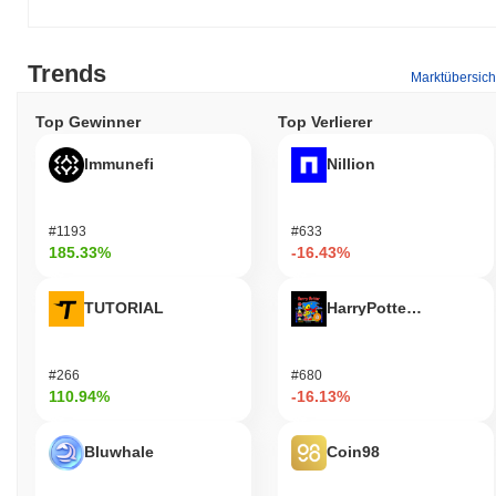
Trends
Marktübersich
Top Gewinner
Top Verlierer
Immunefi
Nillion
#1193
#633
185.33%
-16.43%
TUTORIAL
HarryPotterObamaSoni
#266
#680
110.94%
-16.13%
Bluwhale
Coin98