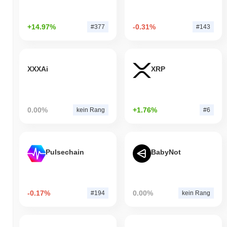
+14.97%
-0.31%
#377
#143
XXXAi
XRP
0.00%
+1.76%
kein Rang
#6
Pulsechain
BabyNot
-0.17%
0.00%
#194
kein Rang