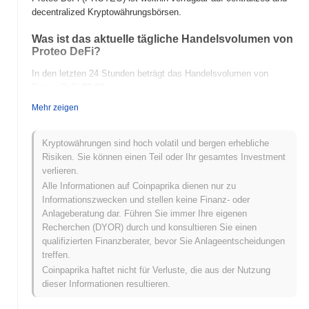
decentralized Kryptowährungsbörsen.
Was ist das aktuelle tägliche Handelsvolumen von
Proteo DeFi?
In den letzten 24 Stunden beträgt das Handelsvolumen von
Proteo DeFi
$0.00
.
Mehr zeigen
Was ist die Preisspanne von Proteo DeFi in der
Vergangenheit?
Kryptowährungen sind hoch volatil und bergen erhebliche
Allzeithoch (ATH):
$0.438119
Risiken. Sie können einen Teil oder Ihr gesamtes Investment
Allzeittief (ATL):
$0.00
verlieren.
Alle Informationen auf Coinpaprika dienen nur zu
Proteo DeFi wird derzeit
~91.40%
unter seinem ATH gehandelt .
Informationszwecken und stellen keine Finanz- oder
Anlageberatung dar. Führen Sie immer Ihre eigenen
Wie schneidet Proteo DeFi im Vergleich zum
Recherchen (DYOR) durch und konsultieren Sie einen
breiteren Kryptomarkt ab?
qualifizierten Finanzberater, bevor Sie Anlageentscheidungen
In den letzten 7 Tagen ist Proteo DeFi um
0.00%
gestiegen und
treffen.
lag damit hinter dem gesamten Kryptomarkt der einen Gewinn von
Coinpaprika haftet nicht für Verluste, die aus der Nutzung
0.84%
verzeichnete zurück. Dies deutet auf eine vorübergehende
dieser Informationen resultieren.
Verzögerung der Preisentwicklung von PROTEO im Vergleich zur
breiteren Marktdynamik hin.