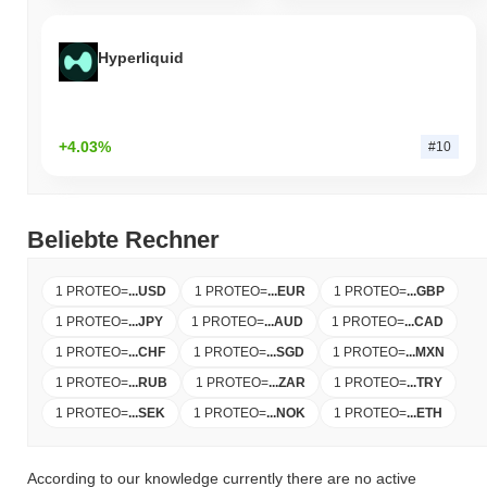
Hyperliquid
+4.03%
#10
Beliebte Rechner
1 PROTEO
=
...
USD
1 PROTEO
=
...
EUR
1 PROTEO
=
...
GBP
1 PROTEO
=
...
JPY
1 PROTEO
=
...
AUD
1 PROTEO
=
...
CAD
1 PROTEO
=
...
CHF
1 PROTEO
=
...
SGD
1 PROTEO
=
...
MXN
1 PROTEO
=
...
RUB
1 PROTEO
=
...
ZAR
1 PROTEO
=
...
TRY
1 PROTEO
=
...
SEK
1 PROTEO
=
...
NOK
1 PROTEO
=
...
ETH
According to our knowledge currently there are no active