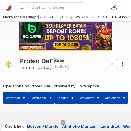
Marktkapitalisierung:
$2,305.71 B
(0.84%)
Vol 24H:
$212.12 B
BTC-Domin
Proteo DeFi
$0.00
(0.00%)
PROTEO
kein Rang
Operations on Proteo DeFi provided by CoinPaprika
Verdienen
Brieftasche
Kaufen
Verkaufen
Austausch
0
Überblick
Börsen
/
Märkte
Ähnliche Münzen
Liquidität
Wid