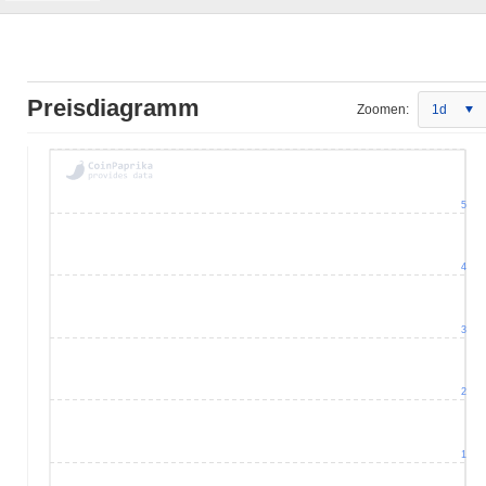
Preisdiagramm
Zoomen:
1d
5
4
3
2
1