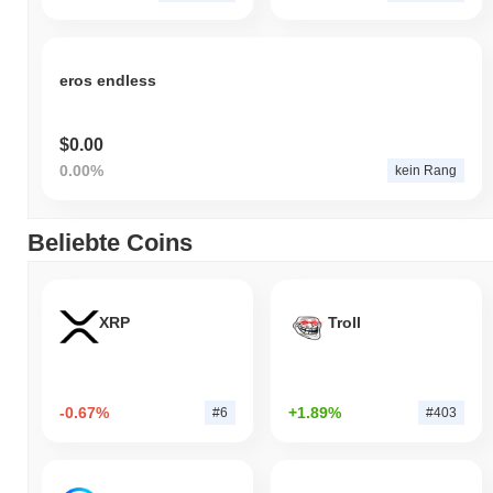
eros endless
$0.00
0.00%
kein Rang
Beliebte Coins
XRP
Troll
-0.67%
+1.89%
#6
#403