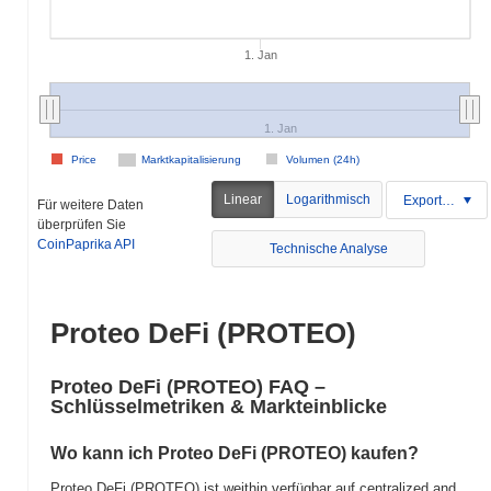
1. Jan
1. Jan
Price
Marktkapitalisierung
Volumen (24h)
Linear
Logarithmisch
Exportieren
Für weitere Daten
überprüfen Sie
CoinPaprika API
Technische Analyse
Proteo DeFi (PROTEO)
Proteo DeFi (PROTEO) FAQ –
Schlüsselmetriken & Markteinblicke
Wo kann ich Proteo DeFi (PROTEO) kaufen?
Proteo DeFi (PROTEO) ist weithin verfügbar auf centralized and