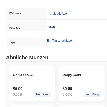
Webseite
proteodefi.com
Token
Assettyp
Ein Tag vorschlagen
Tags
Ähnliche Münzen
Grimace Coin
DerpyToshi
$0.00
$0.00
0.00%
0.00%
kein Rang
kein Rang