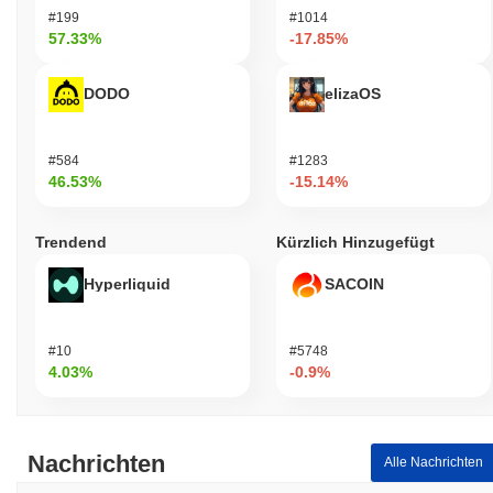
#199
#1014
57.33%
-17.85%
DODO
elizaOS
#584
#1283
46.53%
-15.14%
Trendend
Kürzlich Hinzugefügt
Hyperliquid
SACOIN
#10
#5748
4.03%
-0.9%
Nachrichten
Alle Nachrichten