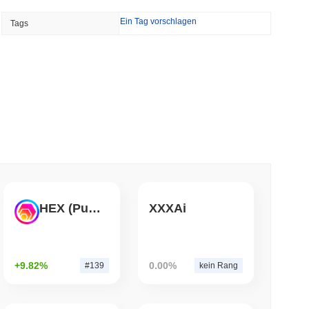
TORS
Ein Tag vorschlagen
Tags
ill, während die Augustpause naht
 lesen
 Bankenrennen zur Tokenisierung von Einlagen
 lesen
en Dollar, während der Logistikriese AZ-COM
HEX (Pulsechain)
XXXAi
in setzt
 lesen
+9.82%
0.00%
#139
kein Rang
n Red Team meldet 85 kritische Fehler in etwa