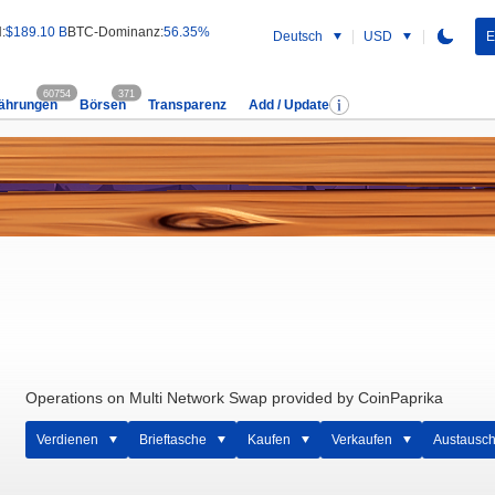
:
$189.10 B
BTC-Dominanz:
56.35%
Deutsch
USD
E
60754
371
ährungen
Börsen
Transparenz
Add / Update
Operations on Multi Network Swap provided by CoinPaprika
Verdienen
Brieftasche
Kaufen
Verkaufen
Austausc