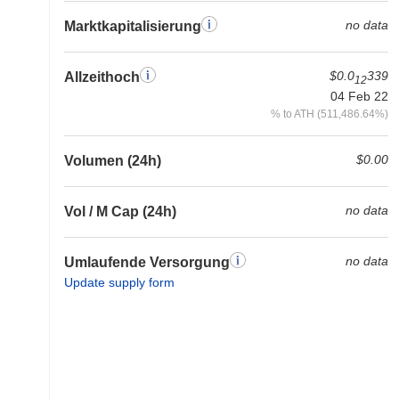
no data
Marktkapitalisierung
$0.0
339
Allzeithoch
12
04 Feb 22
% to ATH (511,486.64%)
$0.00
Volumen (24h)
no data
Vol / M Cap (24h)
no data
Umlaufende Versorgung
Update supply form