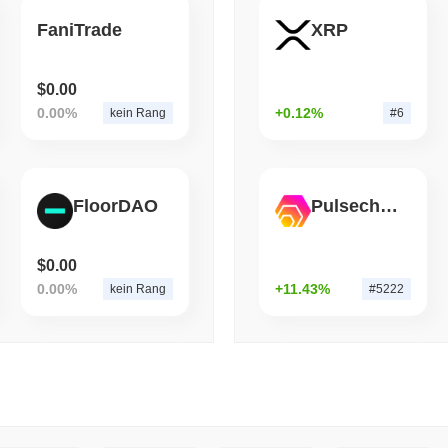
FaniTrade
XRP
August 06 2026
(1 day ago)
,
3 min
STABLECOINS
VISA
Western Union verwandelt
$0.00
Ausgabemacht
0.00%
+0.12%
kein Rang
#6
FloorDAO
Pulsechain Bridged HEX (Pulsechain)
$0.00
0.00%
+11.43%
kein Rang
#5222