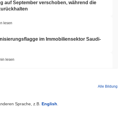
 auf September verschoben, während die
zurückhalten
in lesen
enisierungsflagge im Immobiliensektor Saudi-
min lesen
eet in seine UK-Krypto-App mit 4.000 Aktien
Alle Bildung
min lesen
 anderen Sprache, z.B.
English
.
ker-Dealer-Lizenz für Aktien und Krypto-
min lesen