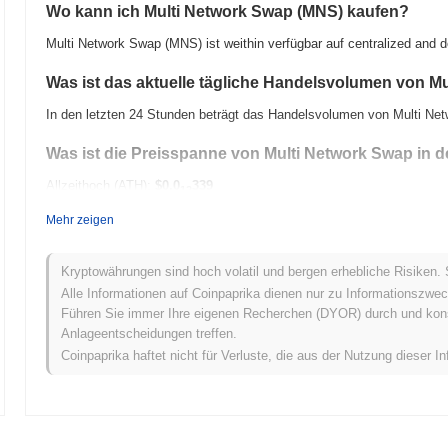
Wo kann ich Multi Network Swap (MNS) kaufen?
Multi Network Swap (MNS) ist weithin verfügbar auf centralized and 
Was ist das aktuelle tägliche Handelsvolumen von M
In den letzten 24 Stunden beträgt das Handelsvolumen von Multi N
Was ist die Preisspanne von Multi Network Swap in 
Allzeithoch (ATH):
$0.0
339
12
Allzeittief (ATL):
$0.00
Mehr zeigen
Multi Network Swap wird derzeit
~99.98%
unter seinem ATH gehandel
Kryptowährungen sind hoch volatil und bergen erhebliche Risiken. 
Wie schneidet Multi Network Swap im Vergleich zum 
Alle Informationen auf Coinpaprika dienen nur zu Informationszwec
Führen Sie immer Ihre eigenen Recherchen (DYOR) durch und konsul
In den letzten 7 Tagen ist Multi Network Swap um
0.00%
gestiegen u
Anlageentscheidungen treffen.
Gewinn von
0.12%
verzeichnete zurück. Dies deutet auf eine vorüb
Coinpaprika haftet nicht für Verluste, die aus der Nutzung dieser In
Vergleich zur breiteren Marktdynamik hin.