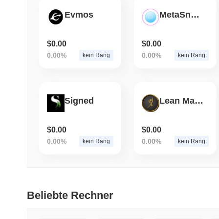
Evmos
MetaSnooker
$0.00
$0.00
0.00%
0.00%
kein Rang
kein Rang
Signed
Lean Management Token
$0.00
$0.00
0.00%
0.00%
kein Rang
kein Rang
Beliebte Rechner