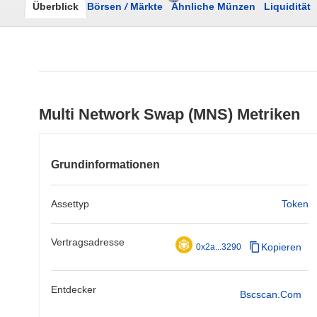
Überblick
Börsen
/
Märkte
Ähnliche Münzen
Liquidität
Multi Network Swap (MNS) Metriken
Grundinformationen
Assettyp
Token
Vertragsadresse
Kopieren
0x2a...3290
Entdecker
Bscscan.com