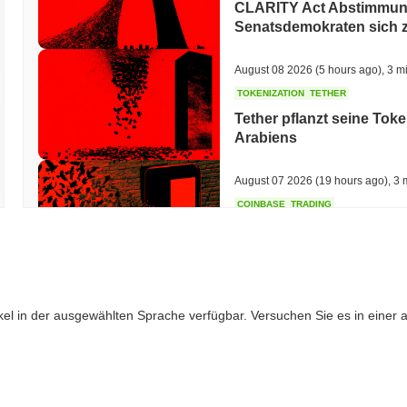
CLARITY Act Abstimmung
Senatsdemokraten sich 
August 08 2026
(5 hours ago)
,
3 m
TOKENIZATION
TETHER
Tether pflanzt seine Tok
Arabiens
August 07 2026
(19 hours ago)
,
3 
COINBASE
TRADING
Coinbase bringt Wall Str
August 07 2026
(21 hours ago)
,
3 
ikel in der ausgewählten Sprache verfügbar. Versuchen Sie es in einer
SEC
ETFS
Wintermute erhält US-Bro
ETFs
August 07 2026
(23 hours ago)
,
3 