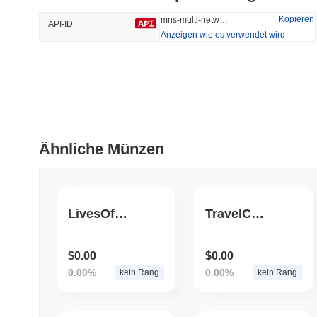
35.47%
-16.9%
Kopieren
mns-multi-network-swap
API-ID
Anzeigen wie es verwendet wird
Trendend
Kürzlich Hinzugefügt
HEX (Pulsechain)
SACOIN
#139
#10582
9.82%
0.63%
Ähnliche Münzen
LivesOfKevin
TravelCare
$0.00
$0.00
0.00%
0.00%
kein Rang
kein Rang