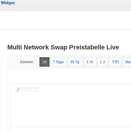
Widget
Multi Network Swap Preistabelle Live
Zoomen:
1d
7 Tage
30 Tg.
1 Vt.
1 J.
YTD
Ma