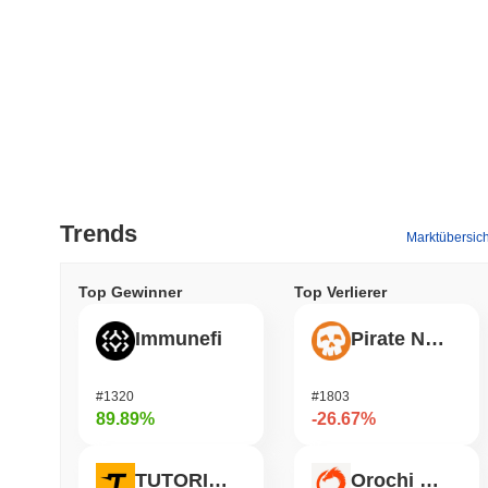
Trends
Marktübersich
Top Gewinner
Top Verlierer
Immunefi
Pirate Nation Token
#1320
#1803
89.89%
-26.67%
TUTORIAL
Orochi Network