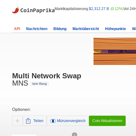
Marktkapitalisierung:
$2,312.27 B
(0.12%)
Vol 24H
API
Nachrichten
Bildung
Marktübersicht
Höhepunkte
W
Multi Network Swap
MNS
kein Rang
Optionen:
Teilen
Münzenvergleich
Coin Aktualisieren
0