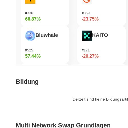
#336
#359
66.87%
-23.75%
Bluwhale
KAITO
#525
#171
57.44%
-20.27%
Momentum
OVERTAKE
Bildung
#361
#861
38.29%
-17.76%
Derzeit sind keine Bildungsart
AI Rig Complex
Fusionist
Multi Network Swap Grundlagen
#273
#1246