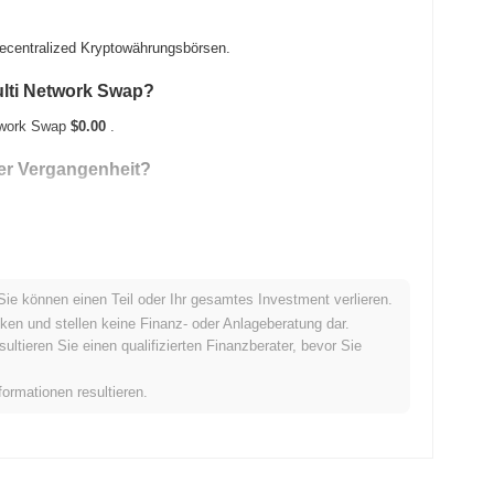
decentralized Kryptowährungsbörsen.
ulti Network Swap?
etwork Swap
$0.00
.
der Vergangenheit?
t .
Sie können einen Teil oder Ihr gesamtes Investment verlieren.
breiteren Kryptomarkt ab?
ken und stellen keine Finanz- oder Anlageberatung dar.
tieren Sie einen qualifizierten Finanzberater, bevor Sie
nd lag damit hinter dem gesamten Kryptomarkt der einen
ergehende Verzögerung der Preisentwicklung von MNS im
formationen resultieren.