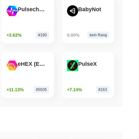
Pulsechain
BabyNot
 lesen
 Dollar-Überweisungen in sofortige Visa-
+3.62%
0.00%
#190
kein Rang
eHEX (Ethereum)
PulseX
+11.13%
+7.14%
#5035
#163