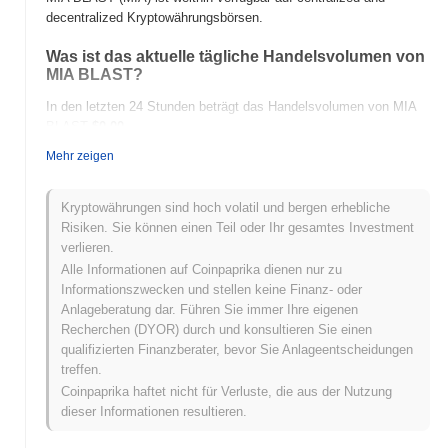
decentralized Kryptowährungsbörsen.
Was ist das aktuelle tägliche Handelsvolumen von
MIA BLAST?
In den letzten 24 Stunden beträgt das Handelsvolumen von MIA
BLAST
$0.00
.
Mehr zeigen
Was ist die Preisspanne von MIA BLAST in der
Vergangenheit?
Kryptowährungen sind hoch volatil und bergen erhebliche
Allzeithoch (ATH):
$0.018113
Risiken. Sie können einen Teil oder Ihr gesamtes Investment
Allzeittief (ATL):
$0.00
verlieren.
Alle Informationen auf Coinpaprika dienen nur zu
MIA BLAST wird derzeit
~100.00%
unter seinem ATH gehandelt .
Informationszwecken und stellen keine Finanz- oder
Anlageberatung dar. Führen Sie immer Ihre eigenen
Wie schneidet MIA BLAST im Vergleich zum
Recherchen (DYOR) durch und konsultieren Sie einen
breiteren Kryptomarkt ab?
qualifizierten Finanzberater, bevor Sie Anlageentscheidungen
In den letzten 7 Tagen ist MIA BLAST um
0.00%
gestiegen und
treffen.
übertraf damit den gesamten Kryptomarkt der einen Rückgang
Coinpaprika haftet nicht für Verluste, die aus der Nutzung
von
0.72%
verzeichnete. Dies deutet auf eine starke Performance
dieser Informationen resultieren.
der Preisentwicklung von MIA im Vergleich zur breiteren
Marktdynamik hin.