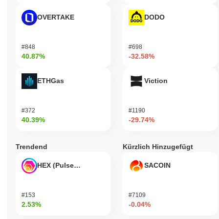
OVERTAKE
DODO
#848
#698
40.87%
-32.58%
ETHGas
Viction
#372
#1190
40.39%
-29.74%
Trendend
Kürzlich Hinzugefügt
HEX (Pulsechain)
SACOIN
#153
#7109
2.53%
-0.04%