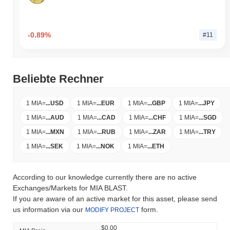
-0.89%
#11
Beliebte Rechner
1 MIA
=
...
USD
1 MIA
=
...
EUR
1 MIA
=
...
GBP
1 MIA
=
...
JPY
1 MIA
=
...
AUD
1 MIA
=
...
CAD
1 MIA
=
...
CHF
1 MIA
=
...
SGD
1 MIA
=
...
MXN
1 MIA
=
...
RUB
1 MIA
=
...
ZAR
1 MIA
=
...
TRY
1 MIA
=
...
SEK
1 MIA
=
...
NOK
1 MIA
=
...
ETH
According to our knowledge currently there are no active
Exchanges/Markets for MIA BLAST.
If you are aware of an active market for this asset, please send
us information via our
form.
MODIFY PROJECT
$0.00