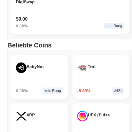
DigiSwap
$0.00
0.00%
kein Rang
Beliebte Coins
BabyNot
Troll
0.00%
-5.49%
kein Rang
#421
XRP
HEX (Pulsechain)