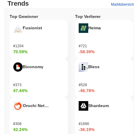
Trends
Marktübersich
Top Gewinner
Top Verlierer
Fusionist
Heima
#1204
#721
70.59%
-58.39%
Biconomy
Bless
#373
#528
47.44%
-46.78%
Orochi Network
Shardeum
#308
#1690
42.24%
-36.19%