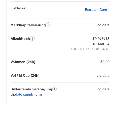
Entdecker
Bscscan.com
Marktkapitalisierung
no data
Allzeithoch
$0.018113
01 Mar 24
% to ATH (145,764,060.37%)
Volumen (24h)
$0.00
Vol / M Cap (24h)
no data
Umlaufende Versorgung
no data
Update supply form