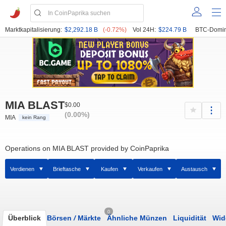
Marktkapitalisierung:
$2,292.18 B
(-0.72%)
Vol 24H:
$224.79 B
BTC-Domin
MIA BLAST
$0.00
(0.00%)
MIA
kein Rang
Operations on MIA BLAST provided by CoinPaprika
Verdienen
Brieftasche
Kaufen
Verkaufen
Austausch
0
Überblick
Börsen
/
Märkte
Ähnliche Münzen
Liquidität
Wid