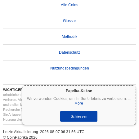
Alle Coins
Glossar
Methodik
Datenschutz
Nutzungsbedingungen
WICHTIGER HAFTUNGSAUSSCHLUSS:
Kryptowährungen sind hochvolatil und mit
Paprika-Kekse
erheblichen Risiken verbunden. Sie können einen Teil oder Ihre gesamte Investition
Wir verwenden Cookies, um Ihr Surferlebnis zu verbessern.
...
verlieren. Alle Informationen auf Coinpaprika dienen ausschließlich Informationszwecken
More
und stellen keine Finanz- oder Anlageberatung dar. Führen Sie stets Ihre eigene
Recherche (DYOR) durch und konsultieren Sie einen qualifizierten Finanzberater, bevor
Sie Anlageentscheidungen treffen. Coinpaprika haftet nicht für Verluste, die aus der
Schliessen
Nutzung dieser Informationen entstehen.
Letzte Aktualisierung: 2026-08-07 06:31:56 UTC
© CoinPaprika 2026