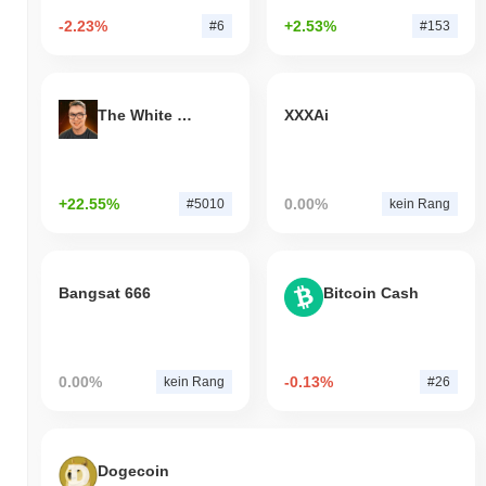
-2.23%
+2.53%
#6
#153
The White Bull
XXXAi
+22.55%
0.00%
#5010
kein Rang
Bangsat 666
Bitcoin Cash
0.00%
-0.13%
kein Rang
#26
Dogecoin