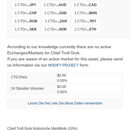
1 CTG
=
...
JPY
1 CTG
=
...
AUD
1 CTG
=
...
CAD
1 CTG
=
...
CHF
1 CTG
=
...
SGD
1 CTG
=
...
MXN
1 CTG
=
...
RUB
1 CTG
=
...
ZAR
1 CTG
=
...
TRY
1 CTG
=
...
SEK
1 CTG
=
...
NOK
1 CTG
=
...
ETH
According to our knowledge currently there are no active
Exchanges/Markets for Chief Troll Grok.
If you are aware of an active market for this asset, please send
us information via our
form.
MODIFY PROJECT
$0.00
CTG Preis
0.00%
$0.00
24 Stunden Volumen
0.00%
Lesen Sie hier, wie Sie diese Daten verwenden
Chief Troll Grok Historische Markttiefe (10%):