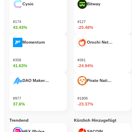
Cysic
Bitway
#174
#127
43.43%
-25.48%
Momentum
Orochi Network
#358
#361
41.63%
-24.94%
DAO Maker Token
Pirate Nation Token
#977
#1806
37.6%
-23.37%
Trendend
Kürzlich Hinzugefügt
HEX (Pulsechain)
SACOIN