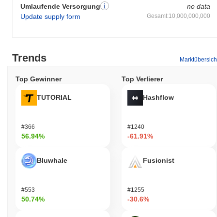
Umlaufende Versorgung
no data
Update supply form
Gesamt:10,000,000,000
Trends
Marktübersich
Top Gewinner
Top Verlierer
TUTORIAL
Hashflow
#366
#1240
56.94%
-61.91%
Bluwhale
Fusionist
#553
#1255
50.74%
-30.6%