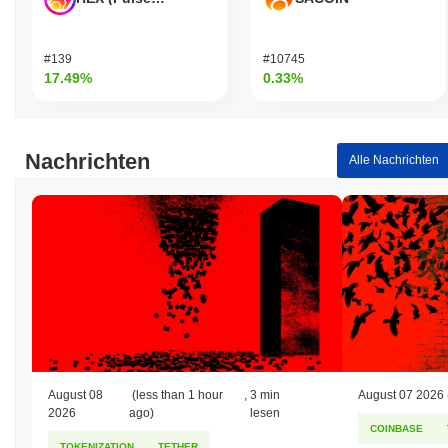
#139
#10745
17.49%
0.33%
Nachrichten
Alle Nachrichten
August 08
(less than 1 hour
,
3 min
August 07 2026
2026
ago)
lesen
COINBASE
TOKENIZATION
TETHER