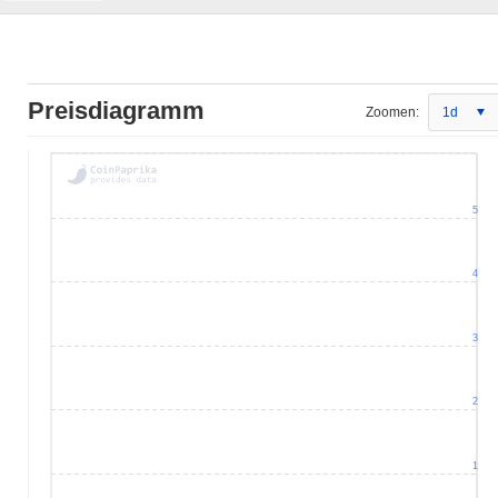
Preisdiagramm
Zoomen:
1d
5
4
3
2
1