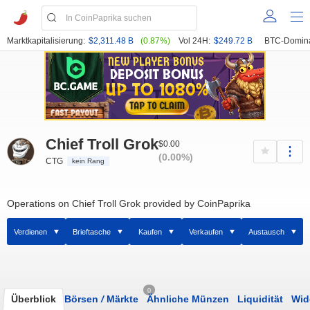
Marktkapitalisierung:
$2,311.48 B
(0.87%)
Vol 24H:
$249.72 B
BTC-Domin
Chief Troll Grok
$0.00
(0.00%)
CTG
kein Rang
Operations on Chief Troll Grok provided by CoinPaprika
Verdienen
Brieftasche
Kaufen
Verkaufen
Austausch
0
Überblick
Börsen
/
Märkte
Ähnliche Münzen
Liquidität
Wid