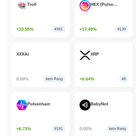
Troll
HEX (Pulsechain)
+10.95%
+17.49%
#391
#139
XXXAi
XRP
0.00%
+0.64%
kein Rang
#6
Pulsechain
BabyNot
+6.73%
0.00%
#191
kein Rang