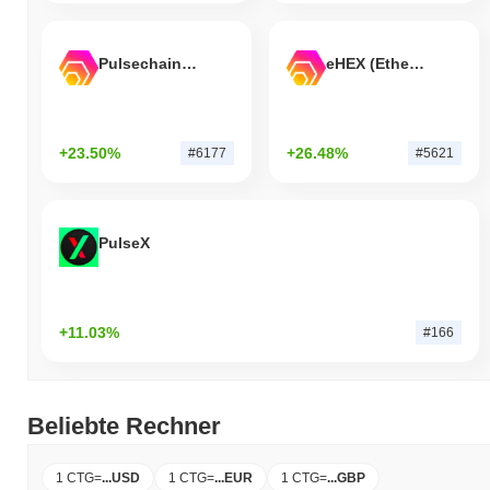
Pulsechain Bridged HEX (Pulsechain)
eHEX (Ethereum)
+23.50%
+26.48%
#6177
#5621
PulseX
+11.03%
#166
Beliebte Rechner
1 CTG
=
...
USD
1 CTG
=
...
EUR
1 CTG
=
...
GBP