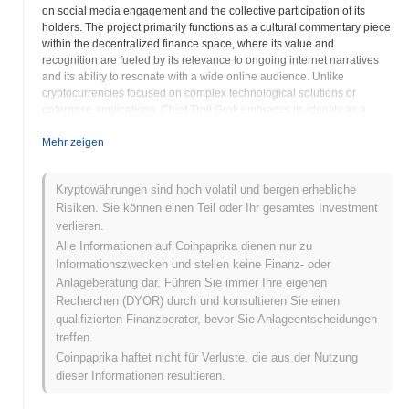
on social media engagement and the collective participation of its
holders. The project primarily functions as a cultural commentary piece
within the decentralized finance space, where its value and
recognition are fueled by its relevance to ongoing internet narratives
and its ability to resonate with a wide online audience. Unlike
cryptocurrencies focused on complex technological solutions or
enterprise applications, Chief Troll Grok embraces its identity as a
digital collectible and a vehicle for shared online experiences. Its
presence on the Solana blockchain provides it with the benefits of high
Mehr zeigen
transaction throughput and low fees, facilitating agile trading and
broad community accessibility. This technical efficiency is crucial for a
Kryptowährungen sind hoch volatil und bergen erhebliche
meme coin that often relies on rapid dissemination and high volume
Risiken. Sie können einen Teil oder Ihr gesamtes Investment
interactions among its user base. Chief Troll Grok’s appeal lies in its
reflection of the playful and often irreverent side of the cryptocurrency
verlieren.
ecosystem. It represents the fluid intersection of blockchain technology
Alle Informationen auf Coinpaprika dienen nur zu
with popular culture, where digital assets can emerge as tokens of
Informationszwecken und stellen keine Finanz- oder
community identity and shared humor. The project aims to foster a
Anlageberatung dar. Führen Sie immer Ihre eigenen
vibrant community around its unique brand of internet-savvy humor,
Recherchen (DYOR) durch und konsultieren Sie einen
encouraging active participation and discussion across various social
qualifizierten Finanzberater, bevor Sie Anlageentscheidungen
platforms. While it does not claim to offer traditional utility in terms of a
treffen.
specific product or service, CTG’s utility is derived from its cultural
significance, its ability to engage a dedicated community, and its role
Coinpaprika haftet nicht für Verluste, die aus der Nutzung
as a tradable asset within the dynamic landscape of meme-driven
dieser Informationen resultieren.
cryptocurrencies.