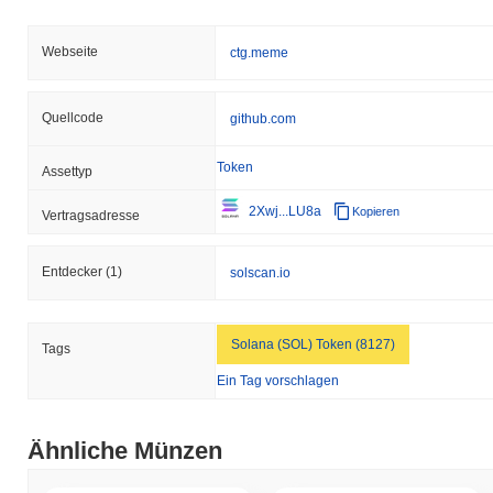
Webseite
ctg.meme
Quellcode
github.com
Token
Assettyp
2Xwj...LU8a
Kopieren
Vertragsadresse
Entdecker
(1)
solscan.io
Solana (SOL) Token (8127)
Tags
Ein Tag vorschlagen
Ähnliche Münzen