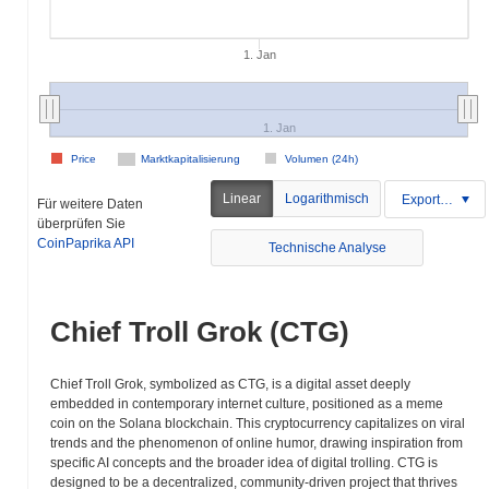
1. Jan
1. Jan
Price
Marktkapitalisierung
Volumen (24h)
Linear
Logarithmisch
Exportieren
Für weitere Daten
überprüfen Sie
CoinPaprika API
Technische Analyse
Chief Troll Grok (CTG)
Chief Troll Grok, symbolized as CTG, is a digital asset deeply
embedded in contemporary internet culture, positioned as a meme
coin on the Solana blockchain. This cryptocurrency capitalizes on viral
trends and the phenomenon of online humor, drawing inspiration from
specific AI concepts and the broader idea of digital trolling. CTG is
designed to be a decentralized, community-driven project that thrives