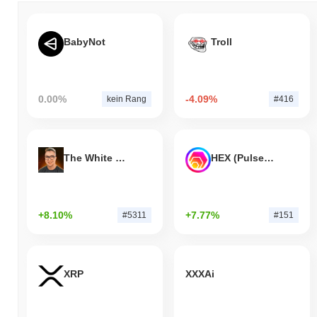
von
0.45%
verzeichnete. Dies deutet auf eine starke Performance
der Preisentwicklung von BONSAI im Vergleich zur breiteren
Marktdynamik hin.
BabyNot
Troll
0.00%
-4.09%
kein Rang
#416
The White Bull
HEX (Pulsechain)
+8.10%
+7.77%
#5311
#151
XRP
XXXAi