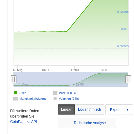
0.000015
0.00001
0.000005
6. Aug
06:00
12:00
18:00
6. Aug
12:00
Price
Price in BTC
Marktkapitalisierung
Volumen (24h)
Linear
Logarithmisch
Exportieren
Für weitere Daten
überprüfen Sie
CoinPaprika API
Technische Analyse