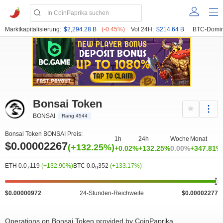
Marktkapitalisierung:
$2,294.28 B
(-0.45%)
Vol 24H:
$214.64 B
BTC-Domin
Bonsai Token
BONSAI
Rang 4544
Bonsai Token BONSAI Preis:
1h
24h
Woche
Monat
$0.00002267
(+132.25%)
+0.02%
+132.25%
0.00%
+347.81%
ETH 0.0
119
(+132.90%)
BTC 0.0
352
(+133.17%)
7
9
$0.00000972
24-Stunden-Reichweite
$0.00002277
Operations on Bonsai Token provided by CoinPaprika