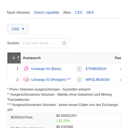
Nach Volumen
Durch Liquidität
Alles
CEX
DEX
USD
Suchen
#
Austausch
Paar
1
Uniswap V4 (Base)
ETH/BONSAI
D
2
Uniswap V3 (Polygon)
***
WPOL/BONSAI
D
* Preis / Volumen ausgeschlossen - Ausreißer erkannt
** Ausgeschlossenes Volumen - Märkte ohne Gebühren und Mining
Transaktionen
*** Ausgeschlossenes Volumen - keine neuen Daten von der Exchange-
API
$0.00002267
BONSAI Preis
132.25%
$0.032066