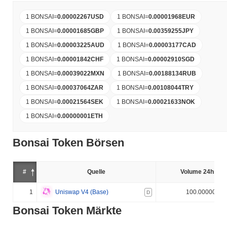
1 BONSAI
=
0.00002267
USD
1 BONSAI
=
0.00001968
EUR
1 BONSAI
=
0.00001685
GBP
1 BONSAI
=
0.00359255
JPY
1 BONSAI
=
0.00003225
AUD
1 BONSAI
=
0.00003177
CAD
1 BONSAI
=
0.00001842
CHF
1 BONSAI
=
0.00002910
SGD
1 BONSAI
=
0.00039022
MXN
1 BONSAI
=
0.00188134
RUB
1 BONSAI
=
0.00037064
ZAR
1 BONSAI
=
0.00108044
TRY
1 BONSAI
=
0.00021564
SEK
1 BONSAI
=
0.00021633
NOK
1 BONSAI
=
0.00000001
ETH
Bonsai Token Börsen
#
Quelle
Volume 24h (%)
1
Uniswap V4 (Base)
100.000000%
D
Bonsai Token Märkte