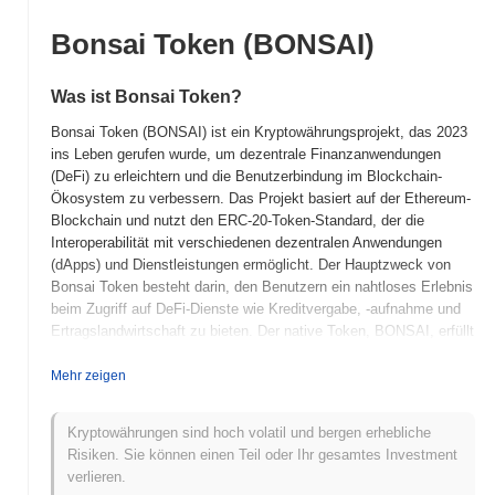
Bonsai Token (BONSAI)
Was ist Bonsai Token?
Bonsai Token (BONSAI) ist ein Kryptowährungsprojekt, das 2023
ins Leben gerufen wurde, um dezentrale Finanzanwendungen
(DeFi) zu erleichtern und die Benutzerbindung im Blockchain-
Ökosystem zu verbessern. Das Projekt basiert auf der Ethereum-
Blockchain und nutzt den ERC-20-Token-Standard, der die
Interoperabilität mit verschiedenen dezentralen Anwendungen
(dApps) und Dienstleistungen ermöglicht. Der Hauptzweck von
Bonsai Token besteht darin, den Benutzern ein nahtloses Erlebnis
beim Zugriff auf DeFi-Dienste wie Kreditvergabe, -aufnahme und
Ertragslandwirtschaft zu bieten. Der native Token, BONSAI, erfüllt
mehrere Rollen innerhalb des Ökosystems, einschließlich
Governance, bei der Inhaber an Entscheidungsprozessen
Mehr zeigen
teilnehmen können, und Nutzen, wo er zur Zahlung von
Transaktionsgebühren und zum Zugriff auf Premium-Funktionen
Kryptowährungen sind hoch volatil und bergen erhebliche
innerhalb der Plattform verwendet werden kann. Bonsai Token
Risiken. Sie können einen Teil oder Ihr gesamtes Investment
hebt sich durch seinen Fokus auf benutzerfreundliche
verlieren.
Schnittstellen und Bildungsressourcen hervor, die darauf abzielen,