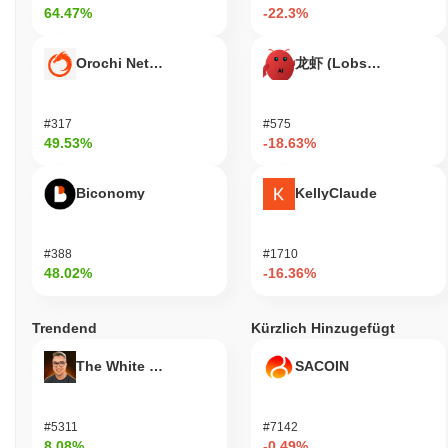
unterstützen, was seine Nutzbarkeit für alltägliche Transaktionen
64.47%
-22.3%
und Interaktionen erhöht. Insgesamt ist Bonsai Token darauf
ausgelegt, eine lebendige Gemeinschaft und ein Ökosystem zu
Orochi Network
龙虾 (Lobster)
fördern, das vielfältige Funktionen für Benutzer, Inhaber und
Entwickler bietet.
Ist Bonsai Token noch aktiv oder relevant?
#317
#575
49.53%
-18.63%
Bonsai Token bleibt aktiv durch einen kürzlich im September 2023
angekündigten Governance-Vorschlag, der sich auf die
Verbesserung des Gemeinschaftsengagements und die
Biconomy
KellyClaude
Erweiterung seiner Ökosystempartnerschaften konzentrierte. Die
Entwicklungsanstrengungen konzentrieren sich derzeit auf die
Verbesserung der Nützlichkeit des Tokens innerhalb dezentraler
#388
#1710
Finanzanwendungen (DeFi), mit laufenden Updates zu seinen
48.02%
-16.36%
Smart-Contract-Funktionen. Das Projekt hat auch auf mehreren
Handelsplattformen eine Präsenz beibehalten, um Liquidität und
Trendend
Kürzlich Hinzugefügt
Zugänglichkeit für die Benutzer sicherzustellen. Darüber hinaus
wurde Bonsai Token in verschiedene dezentrale Anwendungen
The White Bull
SACOIN
integriert, die es den Benutzern ermöglichen, den Token für
Staking und Ertragslandwirtschaft zu nutzen, was seine Relevanz
im DeFi-Sektor weiter unterstützt. Die aktiven Diskussionen und
#5311
#7142
Vorschläge in der Gemeinschaft deuten auf ein Engagement für
8.08%
-0.49%