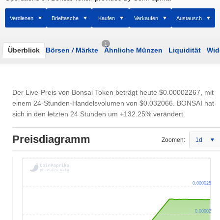
Verdienen
Brieftasche
Kaufen
Verkaufen
Austausch
1
Überblick
Börsen
/
Märkte
Ähnliche Münzen
Liquidität
Wid
Der Live-Preis von Bonsai Token beträgt heute
$0.00002267
, mit
einem 24-Stunden-Handelsvolumen von
$0.032066
. BONSAI hat
sich in den letzten 24 Stunden um +132.25% verändert.
Preisdiagramm
Zoomen:
1d
0.000025
0.00002