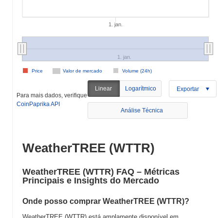
1. jan.
1. jan.
Price
Valor de mercado
Volume (24h)
Linear
Logarítmico
Exportar
Para mais dados, verifique
CoinPaprika API
Análise Técnica
WeatherTREE (WTTR)
WeatherTREE (WTTR) FAQ – Métricas
Principais e Insights do Mercado
Onde posso comprar WeatherTREE (WTTR)?
WeatherTREE (WTTR) está amplamente disponível em