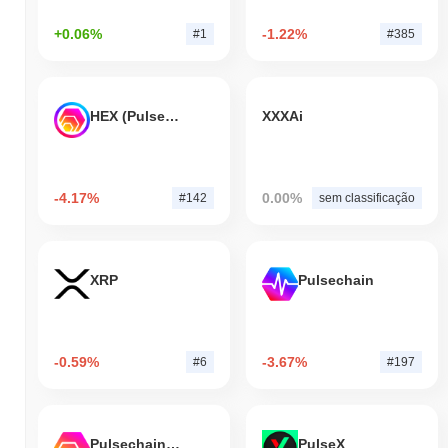
+0.06%
-1.22%
#1
#385
HEX (Pulsechain)
XXXAi
-4.17%
0.00%
#142
sem classificação
XRP
Pulsechain
-0.59%
-3.67%
#6
#197
Pulsechain Bridged HEX (Pulsechain)
PulseX