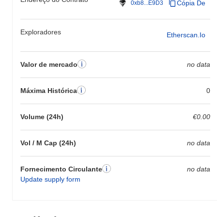
Cópia De
0xb8...E9D3
Exploradores
Etherscan.io
Valor de mercado
no data
Máxima Histórica
0
Volume (24h)
€0.00
Vol / M Cap (24h)
no data
Fornecimento Circulante
no data
Update supply form