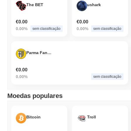
The BET
ushark
€0.00
€0.00
0.00%
0.00%
sem classificação
sem classificação
Parma FanToken
€0.00
0.00%
sem classificação
Moedas populares
Bitcoin
Troll