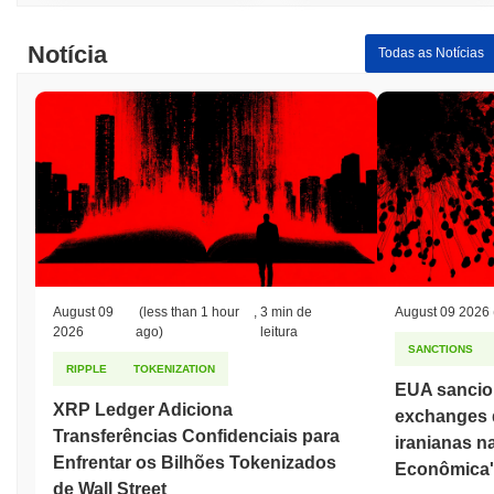
Notícia
Todas as Notícias
August 09
(less than 1 hour
,
3 min de
August 09 2026
2026
ago)
leitura
SANCTIONS
RIPPLE
TOKENIZATION
EUA sancio
XRP Ledger Adiciona
exchanges 
Transferências Confidenciais para
iranianas n
Enfrentar os Bilhões Tokenizados
Econômica'
de Wall Street