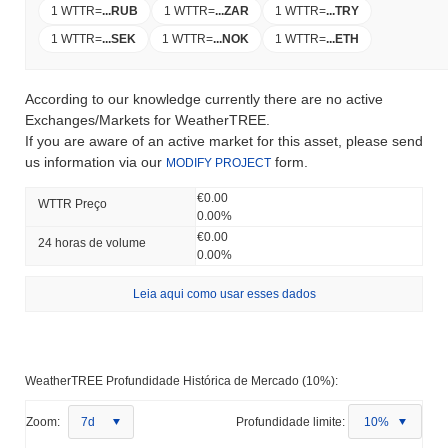
1 WTTR
=
...
RUB
1 WTTR
=
...
ZAR
1 WTTR
=
...
TRY
1 WTTR
=
...
SEK
1 WTTR
=
...
NOK
1 WTTR
=
...
ETH
According to our knowledge currently there are no active
Exchanges/Markets for WeatherTREE.
If you are aware of an active market for this asset, please send
us information via our
form.
MODIFY PROJECT
€0.00
WTTR Preço
0.00%
€0.00
24 horas de volume
0.00%
Leia aqui como usar esses dados
WeatherTREE Profundidade Histórica de Mercado (10%):
Zoom:
7d
Profundidade limite:
10%