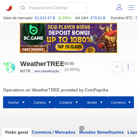
Valor de mercado:
€2,015.47 B
(0.28%)
Vol 24H:
€79.01 B
Domínio BTC:
WeatherTREE
€0.00
(0.00%)
WTTR
sem classificação
Operations on WeatherTREE provided by CoinPaprika
Ganhar
Carteira
Comprar
Vender
Corretora
0
Visão geral
Corretora
/
Mercados
Moedas Semelhantes
Liqu