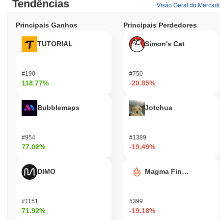
Tendências
Visão Geral do Mercad
Principais Ganhos
Principais Perdedores
TUTORIAL
Simon's Cat
#190
#750
118.77%
-20.85%
Bubblemaps
Jotchua
#954
#1389
77.02%
-19.49%
DIMO
Magma Finance
#1151
#399
71.92%
-19.18%