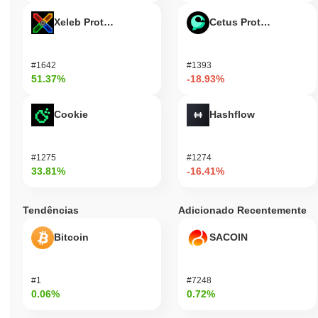
Xeleb Protocol
Cetus Protocol
#1642
#1393
51.37%
-18.93%
Cookie
Hashflow
#1275
#1274
33.81%
-16.41%
Tendências
Adicionado Recentemente
Bitcoin
SACOIN
#1
#7248
0.06%
0.72%