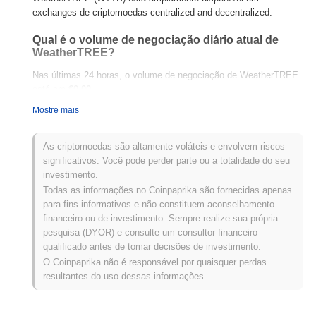
exchanges de criptomoedas centralized and decentralized.
Qual é o volume de negociação diário atual de
WeatherTREE?
Nas últimas 24 horas, o volume de negociação de WeatherTREE
está em
€0.00
.
Mostre mais
Qual é o histórico da faixa de preço de
WeatherTREE?
As criptomoedas são altamente voláteis e envolvem riscos
Máxima Histórica (ATH):
€0.00
significativos. Você pode perder parte ou a totalidade do seu
Mínima Histórica (ATL):
€0.00
investimento.
Todas as informações no Coinpaprika são fornecidas apenas
WeatherTREE está sendo negociado atualmente
~0.00%
abaixo
para fins informativos e não constituem aconselhamento
de sua ATH .
financeiro ou de investimento. Sempre realize sua própria
pesquisa (DYOR) e consulte um consultor financeiro
Como WeatherTREE está se desempenhando em
qualificado antes de tomar decisões de investimento.
comparação com o mercado cripto mais amplo?
O Coinpaprika não é responsável por quaisquer perdas
Nos últimos 7 dias, WeatherTREE ganhou
0.00%
, ficando abaixo
resultantes do uso dessas informações.
do mercado cripto geral que registrou um ganho de
0.28%
. Isso
indica um atraso temporário na ação de preço de WTTR em
relação ao momentum do mercado mais amplo.