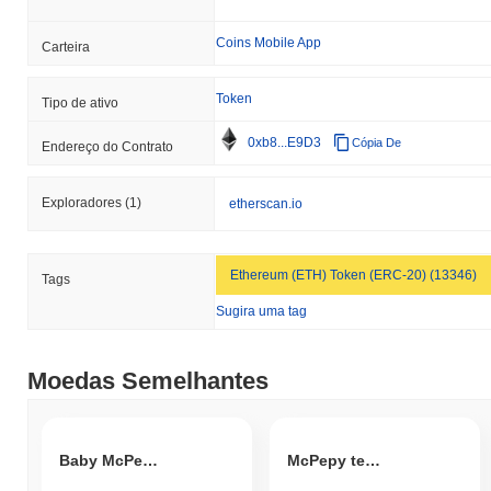
Coins Mobile App
Carteira
Token
Tipo de ativo
0xb8...E9D3
Cópia De
Endereço do Contrato
Exploradores
(1)
etherscan.io
Ethereum (ETH) Token (ERC-20) (13346)
Tags
Sugira uma tag
Moedas Semelhantes
Baby McPepes
McPepy teh Wife