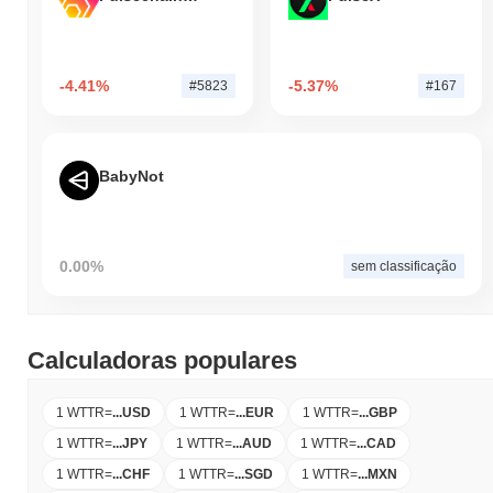
-4.41%
-5.37%
#5823
#167
BabyNot
0.00%
sem classificação
Calculadoras populares
1 WTTR
=
...
USD
1 WTTR
=
...
EUR
1 WTTR
=
...
GBP
1 WTTR
=
...
JPY
1 WTTR
=
...
AUD
1 WTTR
=
...
CAD
1 WTTR
=
...
CHF
1 WTTR
=
...
SGD
1 WTTR
=
...
MXN