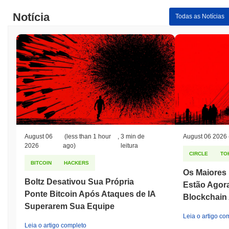
Notícia
Todas as Notícias
August 06
(less than 1 hour
,
3 min de
August 06 2026
2026
ago)
leitura
CIRCLE
TO
BITCOIN
HACKERS
Os Maiores 
Boltz Desativou Sua Própria
Estão Agor
Ponte Bitcoin Após Ataques de IA
Blockchain 
Superarem Sua Equipe
Leia o artigo co
Leia o artigo completo