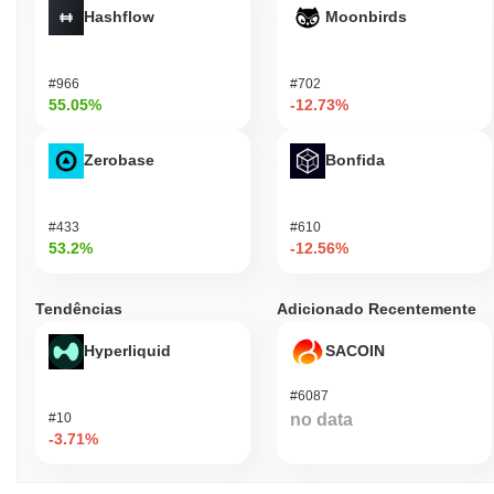
Hashflow
Moonbirds
#966
#702
55.05%
-12.73%
Zerobase
Bonfida
#433
#610
53.2%
-12.56%
Tendências
Adicionado Recentemente
Hyperliquid
SACOIN
#6087
#10
no data
-3.71%