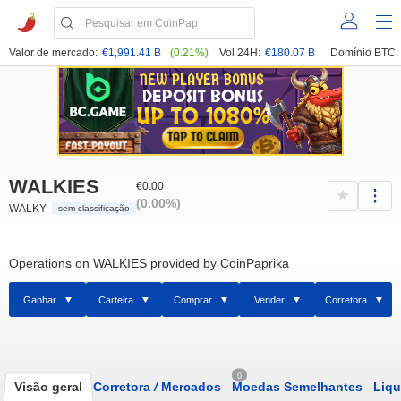
Valor de mercado:
€1,991.41 B
(0.21%)
Vol 24H:
€180.07 B
Domínio BTC:
WALKIES
€0.00
(0.00%)
WALKY
sem classificação
Operations on WALKIES provided by CoinPaprika
Ganhar
Carteira
Comprar
Vender
Corretora
0
Visão geral
Corretora
/
Mercados
Moedas Semelhantes
Liqu