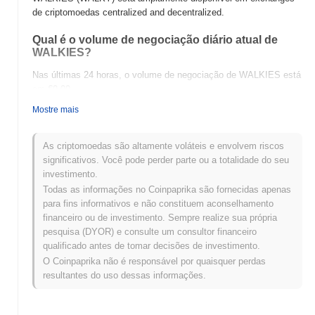
de criptomoedas centralized and decentralized.
Qual é o volume de negociação diário atual de
WALKIES?
Nas últimas 24 horas, o volume de negociação de WALKIES está
em
€0.00
.
Mostre mais
Qual é o histórico da faixa de preço de WALKIES?
Máxima Histórica (ATH):
€0.00001214
As criptomoedas são altamente voláteis e envolvem riscos
Mínima Histórica (ATL):
€0.00
significativos. Você pode perder parte ou a totalidade do seu
investimento.
WALKIES está sendo negociado atualmente
~74.66%
abaixo de
Todas as informações no Coinpaprika são fornecidas apenas
sua ATH .
para fins informativos e não constituem aconselhamento
financeiro ou de investimento. Sempre realize sua própria
Como WALKIES está se desempenhando em
pesquisa (DYOR) e consulte um consultor financeiro
comparação com o mercado cripto mais amplo?
qualificado antes de tomar decisões de investimento.
Nos últimos 7 dias, WALKIES ganhou
0.00%
, ficando abaixo do
O Coinpaprika não é responsável por quaisquer perdas
mercado cripto geral que registrou um ganho de
0.21%
. Isso
resultantes do uso dessas informações.
indica um atraso temporário na ação de preço de WALKY em
relação ao momentum do mercado mais amplo.