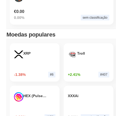
€0.00
0.00%
sem classificação
Moedas populares
XRP
Troll
-1.38%
+2.41%
#6
#407
HEX (Pulsechain)
XXXAi