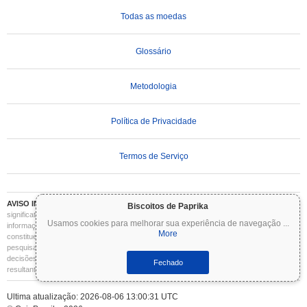
Todas as moedas
Glossário
Metodologia
Política de Privacidade
Termos de Serviço
AVISO IMPORTANTE:
As criptomoedas são altamente voláteis e envolvem riscos
Biscoitos de Paprika
significativos. Você pode perder parte ou todo o seu investimento. Todas as
Usamos cookies para melhorar sua experiência de navegação
...
informações no Coinpaprika são fornecidas apenas para fins informativos e não
More
constituem aconselhamento financeiro ou de investimento. Sempre faça sua própria
pesquisa (DYOR) e consulte um consultor financeiro qualificado antes de tomar
decisões de investimento. O Coinpaprika não se responsabiliza por quaisquer perdas
Fechado
resultantes do uso dessas informações.
Ultima atualização: 2026-08-06 13:00:31 UTC