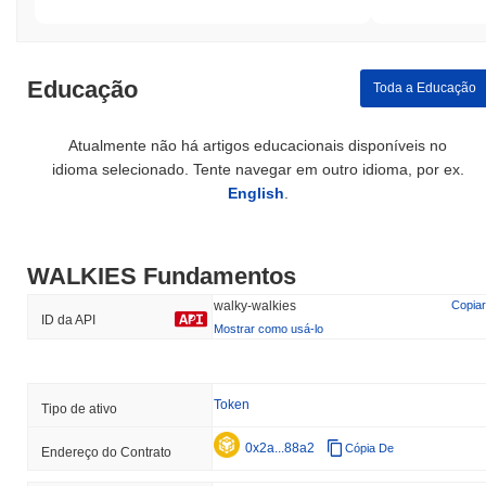
Educação
Toda a Educação
Atualmente não há artigos educacionais disponíveis no
idioma selecionado. Tente navegar em outro idioma, por ex.
English
.
WALKIES Fundamentos
walky-walkies
Copiar
ID da API
Mostrar como usá-lo
Token
Tipo de ativo
0x2a...88a2
Cópia De
Endereço do Contrato