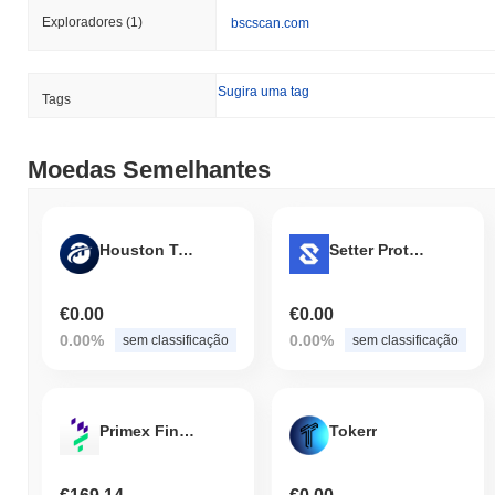
Exploradores
(1)
bscscan.com
Sugira uma tag
Tags
Moedas Semelhantes
Houston Token
Setter Protocol
€0.00
€0.00
0.00%
0.00%
sem classificação
sem classificação
Primex Finance
Tokerr