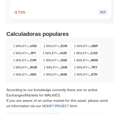
-3.71%
#10
Calculadoras populares
1 WALKY
=
...
USD
1 WALKY
=
...
EUR
1 WALKY
=
...
GBP
1 WALKY
=
...
JPY
1 WALKY
=
...
AUD
1 WALKY
=
...
CAD
1 WALKY
=
...
CHF
1 WALKY
=
...
SGD
1 WALKY
=
...
MXN
1 WALKY
=
...
RUB
1 WALKY
=
...
ZAR
1 WALKY
=
...
TRY
1 WALKY
=
...
SEK
1 WALKY
=
...
NOK
1 WALKY
=
...
ETH
According to our knowledge currently there are no active
Exchanges/Markets for WALKIES.
If you are aware of an active market for this asset, please send
us information via our
form.
MODIFY PROJECT