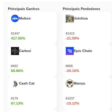
Principais Ganhos
Principais Perdedores
Mobox
Jotchua
#1447
#1415
417.56%
-21.58%
Cartesi
Epic Chain
#462
#666
68.86%
-20.16%
Cash Cat
Manyu
#179
#1037
67.13%
-15.12%