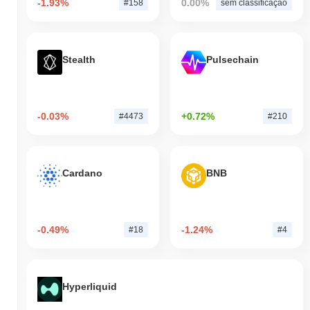
-1.93%
0.00%
#158
sem classificação
Stealth
Pulsechain
-0.03%
+0.72%
#4473
#210
Cardano
BNB
-0.49%
-1.24%
#18
#4
Hyperliquid