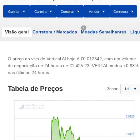
Ganhar
Carteira
Comprar
Vender
Corretora
1
Visão geral
Corretora
/
Mercados
Moedas Semelhantes
Liqu
O preço ao vivo de Vertical AI hoje é
€0.012542
, com um volume
de negociação de 24 horas de
€1,425.23
. VERTAI mudou +0.63%
nas últimas 24 horas.
Tabela de Preços
Zoom:
1d
0.0129
0.0128