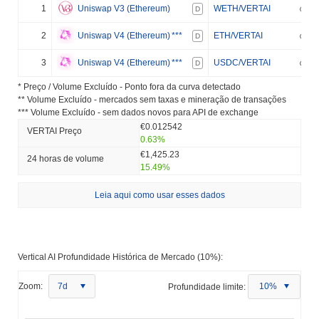
1
Uniswap V3 (Ethereum)
WETH/VERTAI
D
2
Uniswap V4 (Ethereum)
***
ETH/VERTAI
D
3
Uniswap V4 (Ethereum)
***
USDC/VERTAI
D
* Preço / Volume Excluído - Ponto fora da curva detectado
** Volume Excluído - mercados sem taxas e mineração de transações
*** Volume Excluído - sem dados novos para API de exchange
€0.012542
VERTAI Preço
0.63%
€1,425.23
24 horas de volume
15.49%
Leia aqui como usar esses dados
Vertical AI Profundidade Histórica de Mercado (10%):
Zoom:
7d
Profundidade limite:
10%