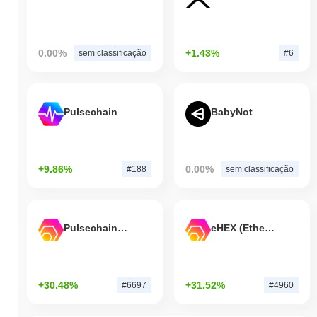
0.00%
+1.43%
sem classificação
#6
Pulsechain
BabyNot
+9.86%
0.00%
#188
sem classificação
Pulsechain Bridged HEX (Pulsechain)
eHEX (Ethereum)
+30.48%
+31.52%
#6697
#4960