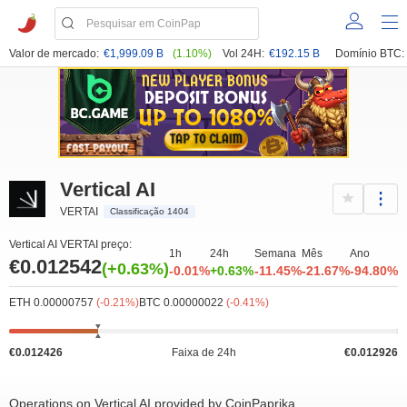
Valor de mercado:
€1,999.09 B
(1.10%)
Vol 24H:
€192.15 B
Domínio BTC:
Vertical AI
VERTAI
Classificação 1404
Vertical AI VERTAI preço:
1h
24h
Semana
Mês
Ano
€0.012542
(+0.63%)
-0.01%
+0.63%
-11.45%
-21.67%
-94.80%
ETH 0.00000757
(-0.21%)
BTC 0.00000022
(-0.41%)
€0.012426
Faixa de 24h
€0.012926
Operations on Vertical AI provided by CoinPaprika