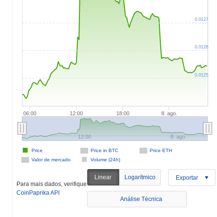
0.0127
0.0126
0.0125
06:00
12:00
18:00
8. ago.
12:00
8. ago.
Price
Price in BTC
Price ETH
Valor de mercado
Volume (24h)
Linear
Logarítmico
Exportar
Para mais dados, verifique
CoinPaprika API
Análise Técnica