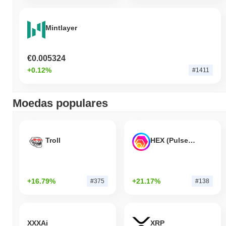
Mintlayer
€0.005324
+0.12%
#1411
Moedas populares
Troll
HEX (Pulsechain)
+16.79%
+21.17%
#375
#138
XXXAi
XRP