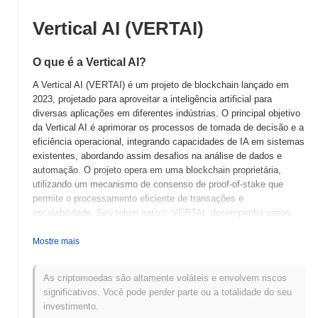
Vertical AI (VERTAI)
O que é a Vertical AI?
A Vertical AI (VERTAI) é um projeto de blockchain lançado em
2023, projetado para aproveitar a inteligência artificial para
diversas aplicações em diferentes indústrias. O principal objetivo
da Vertical AI é aprimorar os processos de tomada de decisão e a
eficiência operacional, integrando capacidades de IA em sistemas
existentes, abordando assim desafios na análise de dados e
automação. O projeto opera em uma blockchain proprietária,
utilizando um mecanismo de consenso de proof-of-stake que
permite o processamento eficiente de transações e
escalabilidade. Seu token nativo, VERTAI, desempenha várias
funções dentro do ecossistema, incluindo taxas de transação,
recompensas de staking e participação na governança,
Mostre mais
permitindo que os detentores influenciem o desenvolvimento do
projeto e a tomada de decisões. A Vertical AI se destaca por seu
As criptomoedas são altamente voláteis e envolvem riscos
foco em soluções de IA específicas para setores, atendendo a
significativos. Você pode perder parte ou a totalidade do seu
mercados de nicho como saúde, finanças e gestão da cadeia de
investimento.
suprimentos. Essa abordagem direcionada a posiciona como um