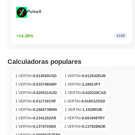
PulseX
+14.38%
#166
Calculadoras populares
1 VERTAI
=
0.014500
USD
1 VERTAI
=
0.012542
EUR
1 VERTAI
=
0.010748
GBP
1 VERTAI
=
2.2882
JPY
1 VERTAI
=
0.020521
AUD
1 VERTAI
=
0.020228
CAD
1 VERTAI
=
0.011716
CHF
1 VERTAI
=
0.018532
SGD
1 VERTAI
=
0.248473
MXN
1 VERTAI
=
1.1928
RUB
1 VERTAI
=
0.234120
ZAR
1 VERTAI
=
0.691608
TRY
1 VERTAI
=
0.137470
SEK
1 VERTAI
=
0.137928
NOK