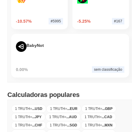
-10.57%
-5.25%
#5995
#167
BabyNot
0.00%
sem classificação
Calculadoras populares
1 TRUTH
=
...
USD
1 TRUTH
=
...
EUR
1 TRUTH
=
...
GBP
1 TRUTH
=
...
JPY
1 TRUTH
=
...
AUD
1 TRUTH
=
...
CAD
1 TRUTH
=
...
CHF
1 TRUTH
=
...
SGD
1 TRUTH
=
...
MXN