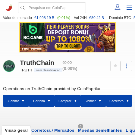
Valor de mercado:
€1,998.19 B
(0.01%)
Vol 24H:
€80.42 B
Domínio BTC:
TruthChain
€0.00
(0.00%)
TRUTH
sem classificação
Operations on TruthChain provided by CoinPaprika
Ganhar
Carteira
Comprar
Vender
Corretora
0
Visão geral
Corretora
/
Mercados
Moedas Semelhantes
Liqu