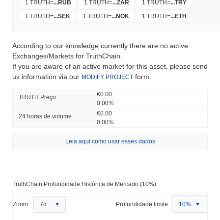
1 TRUTH
=
...
RUB
1 TRUTH
=
...
ZAR
1 TRUTH
=
...
TRY
1 TRUTH
=
...
SEK
1 TRUTH
=
...
NOK
1 TRUTH
=
...
ETH
According to our knowledge currently there are no active
Exchanges/Markets for TruthChain.
If you are aware of an active market for this asset, please send
us information via our
form.
MODIFY PROJECT
€0.00
TRUTH Preço
0.00%
€0.00
24 horas de volume
0.00%
Leia aqui como usar esses dados
TruthChain Profundidade Histórica de Mercado (10%):
Zoom:
7d
Profundidade limite:
10%