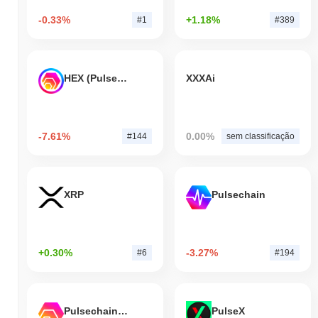
-0.33%
+1.18%
#1
#389
HEX (Pulsechain)
XXXAi
-7.61%
0.00%
#144
sem classificação
XRP
Pulsechain
+0.30%
-3.27%
#6
#194
Pulsechain Bridged HEX (Pulsechain)
PulseX