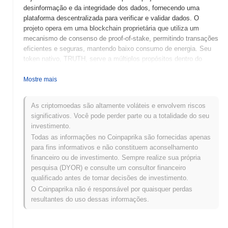
desinformação e da integridade dos dados, fornecendo uma
plataforma descentralizada para verificar e validar dados. O
projeto opera em uma blockchain proprietária que utiliza um
mecanismo de consenso de proof-of-stake, permitindo transações
eficientes e seguras, mantendo baixo consumo de energia. Seu
token nativo, TRUTH, serve a múltiplos propósitos dentro do
ecossistema, incluindo taxas de transação, recompensas de
staking e direitos de governança, permitindo que os detentores
Mostre mais
participem dos processos de tomada de decisão sobre o
desenvolvimento e as políticas da plataforma. O TruthChain se
As criptomoedas são altamente voláteis e envolvem riscos
destaca por seu foco no combate à desinformação por meio de
significativos. Você pode perder parte ou a totalidade do seu
processos de verificação inovadores e parcerias com provedores
investimento.
de dados, posicionando-se como um jogador significativo no
Todas as informações no Coinpaprika são fornecidas apenas
campo da integridade dos dados e soluções de transparência.
para fins informativos e não constituem aconselhamento
Quando e como o TruthChain começou?
financeiro ou de investimento. Sempre realize sua própria
pesquisa (DYOR) e consulte um consultor financeiro
O TruthChain teve origem em março de 2018, quando a equipe
qualificado antes de tomar decisões de investimento.
fundadora lançou seu whitepaper, delineando a visão e a estrutura
O Coinpaprika não é responsável por quaisquer perdas
técnica do projeto. A equipe de desenvolvimento tinha como
resultantes do uso dessas informações.
objetivo criar uma plataforma descentralizada focada em garantir
transparência e confiança na gestão de dados. Após o
lançamento do whitepaper, o projeto lançou sua testnet em julho