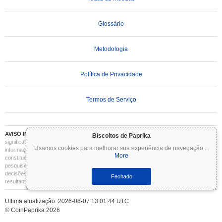
Glossário
Metodologia
Política de Privacidade
Termos de Serviço
AVISO IMPORTANTE:
As criptomoedas são altamente voláteis e envolvem riscos
Biscoitos de Paprika
significativos. Você pode perder parte ou todo o seu investimento. Todas as
Usamos cookies para melhorar sua experiência de navegação
...
informações no Coinpaprika são fornecidas apenas para fins informativos e não
More
constituem aconselhamento financeiro ou de investimento. Sempre faça sua própria
pesquisa (DYOR) e consulte um consultor financeiro qualificado antes de tomar
decisões de investimento. O Coinpaprika não se responsabiliza por quaisquer perdas
Fechado
resultantes do uso dessas informações.
Ultima atualização: 2026-08-07 13:01:44 UTC
© CoinPaprika 2026