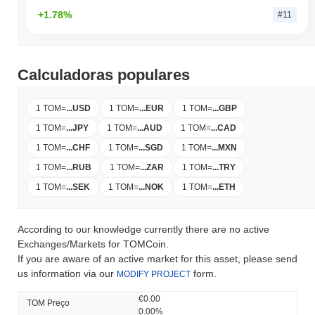
+1.78%
#11
Calculadoras populares
1 TOM
=
...
USD
1 TOM
=
...
EUR
1 TOM
=
...
GBP
1 TOM
=
...
JPY
1 TOM
=
...
AUD
1 TOM
=
...
CAD
1 TOM
=
...
CHF
1 TOM
=
...
SGD
1 TOM
=
...
MXN
1 TOM
=
...
RUB
1 TOM
=
...
ZAR
1 TOM
=
...
TRY
1 TOM
=
...
SEK
1 TOM
=
...
NOK
1 TOM
=
...
ETH
According to our knowledge currently there are no active
Exchanges/Markets for TOMCoin.
If you are aware of an active market for this asset, please send
us information via our
form.
MODIFY PROJECT
€0.00
TOM Preço
0.00%