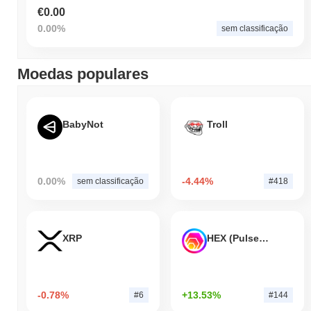
€0.00
0.00%
sem classificação
Moedas populares
BabyNot
Troll
0.00%
-4.44%
sem classificação
#418
XRP
HEX (Pulsechain)
-0.78%
+13.53%
#6
#144