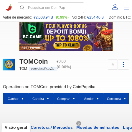
Valor de mercado:
€2,008.94 B
(0.99%)
Vol 24H:
€254.40 B
Domínio BTC:
TOMCoin
€0.00
(0.00%)
TOM
sem classificação
Operations on TOMCoin provided by CoinPaprika
Ganhar
Carteira
Comprar
Vender
Corretora
0
Visão geral
Corretora
/
Mercados
Moedas Semelhantes
Liqu