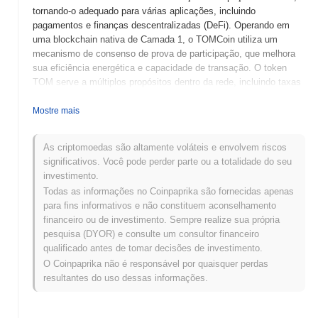
tornando-o adequado para várias aplicações, incluindo
pagamentos e finanças descentralizadas (DeFi). Operando em
uma blockchain nativa de Camada 1, o TOMCoin utiliza um
mecanismo de consenso de prova de participação, que melhora
sua eficiência energética e capacidade de transação. O token
TOM serve a múltiplos propósitos dentro da rede, incluindo taxas
de transação, recompensas de staking e governança, permitindo
que os detentores participem dos processos de tomada de
Mostre mais
decisão sobre os futuros desenvolvimentos do projeto. O
TOMCoin se destaca por sua abordagem inovadora de integrar
As criptomoedas são altamente voláteis e envolvem riscos
técnicas criptográficas avançadas, que aumentam a segurança e
significativos. Você pode perder parte ou a totalidade do seu
a privacidade dos usuários. Isso posiciona o TOMCoin como um
investimento.
jogador significativo no cenário em evolução das moedas digitais,
Todas as informações no Coinpaprika são fornecidas apenas
atraindo tanto usuários individuais quanto desenvolvedores em
para fins informativos e não constituem aconselhamento
busca de uma plataforma robusta para suas aplicações.
financeiro ou de investimento. Sempre realize sua própria
Quando e como o TOMCoin começou?
pesquisa (DYOR) e consulte um consultor financeiro
qualificado antes de tomar decisões de investimento.
O TOMCoin teve origem em março de 2021, quando a equipe
O Coinpaprika não é responsável por quaisquer perdas
fundadora lançou seu whitepaper, delineando a visão e a estrutura
resultantes do uso dessas informações.
técnica do projeto. O projeto lançou sua testnet em junho de
2021, permitindo que desenvolvedores e primeiros adotantes
experimentassem os recursos e funcionalidades da plataforma.