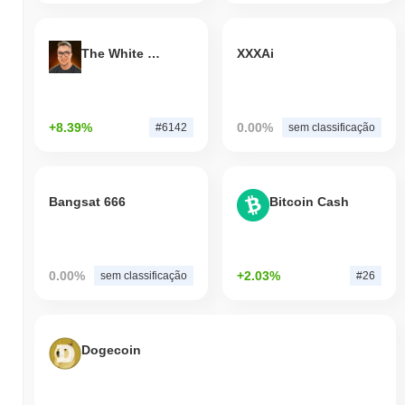
The White Bull
XXXAi
+8.39%
0.00%
#6142
sem classificação
Bangsat 666
Bitcoin Cash
0.00%
+2.03%
sem classificação
#26
Dogecoin