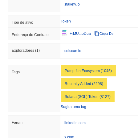
stakefy.io
Token
Tipo de ativo
FrMU...oDua
Cópia De
Endereço do Contrato
Exploradores
(1)
solscan.io
Pump.fun Ecosystem (1045)
Tags
Recently Added (2298)
Solana (SOL) Token (8127)
Sugira uma tag
Forum
linkedin.com
x.com