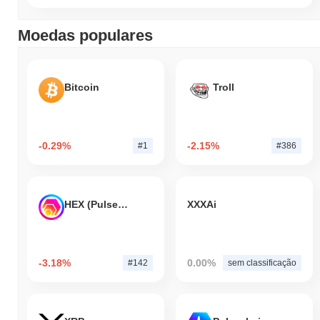
Moedas populares
Bitcoin
Troll
-0.29%
-2.15%
#1
#386
HEX (Pulsechain)
XXXAi
-3.18%
0.00%
#142
sem classificação