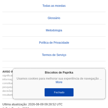
Todas as moedas
Glossário
Metodologia
Política de Privacidade
Termos de Serviço
AVISO IMPORTANTE:
As criptomoedas são altamente voláteis e envolvem riscos
Biscoitos de Paprika
significativos. Você pode perder parte ou todo o seu investimento. Todas as
Usamos cookies para melhorar sua experiência de navegação
...
informações no Coinpaprika são fornecidas apenas para fins informativos e não
More
constituem aconselhamento financeiro ou de investimento. Sempre faça sua própria
pesquisa (DYOR) e consulte um consultor financeiro qualificado antes de tomar
decisões de investimento. O Coinpaprika não se responsabiliza por quaisquer perdas
Fechado
resultantes do uso dessas informações.
Ultima atualização: 2026-08-09 09:28:52 UTC