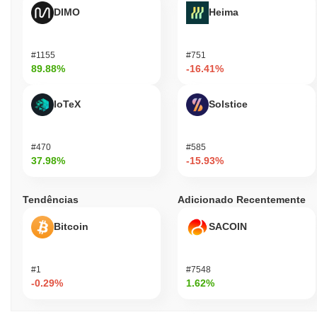
DIMO
Heima
#1155
#751
89.88%
-16.41%
IoTeX
Solstice
#470
#585
37.98%
-15.93%
Tendências
Adicionado Recentemente
Bitcoin
SACOIN
#1
#7548
-0.29%
1.62%