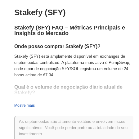
Stakefy (SFY)
Stakefy (SFY) FAQ – Métricas Principais e
Insights do Mercado
Onde posso comprar Stakefy (SFY)?
Stakefy (SFY) está amplamente disponível em exchanges de
criptomoedas centralized. A plataforma mais ativa é PumpSwap,
onde o par de negociação SFY/SOL registrou um volume de 24
horas acima de
€7.94
.
Qual é o volume de negociação diário atual de
Stakefy?
Nas últimas 24 horas, o volume de negociação de Stakefy está
Mostre mais
em
€7.94
, mostrando um aumento de
1.92%
em comparação
com o dia anterior. Isso sugere um aumento de curto prazo na
atividade de negociação.
As criptomoedas são altamente voláteis e envolvem riscos
significativos. Você pode perder parte ou a totalidade do seu
Qual é o histórico da faixa de preço de Stakefy?
investimento.