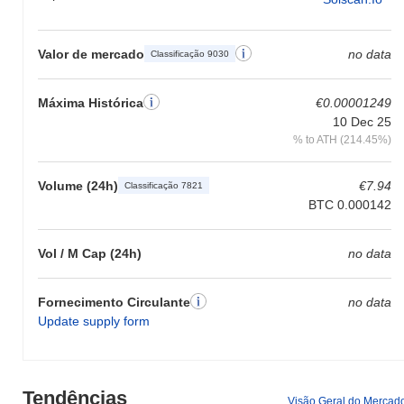
Valor de mercado
no data
Classificação 9030
Máxima Histórica
€0.00001249
10 Dec 25
% to ATH (214.45%)
Volume (24h)
€7.94
Classificação 7821
BTC 0.000142
Vol / M Cap (24h)
no data
Fornecimento Circulante
no data
Update supply form
Tendências
Visão Geral do Mercad