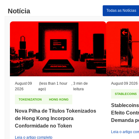
Notícia
Todas as Notícias
August 09
(less than 1 hour
,
3 min de
August 09 2026
2026
ago)
leitura
STABLECOINS
TOKENIZATION
HONG KONG
Stablecoin
Nova Pilha de Títulos Tokenizados
Efeito Cont
de Hong Kong Incorpora
Demanda pel
Conformidade no Token
Leia o artigo co
Leia o artigo completo