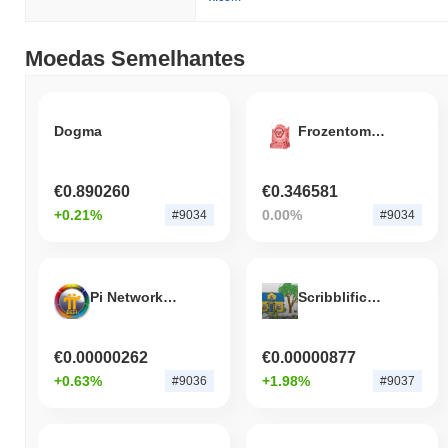
Moedas Semelhantes
Dogma
Frozentomb LOT
€0.890260
€0.346581
+0.21%
0.00%
#9034
#9034
Pi Network DeFi
Scribblification
€0.00000262
€0.00000877
+0.63%
+1.98%
#9036
#9037