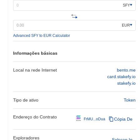
SFY
EUR
Advanced SFY to EUR Calculator
Informações básicas
Local na rede Internet
bento.me
card.stakefy.io
stakefy.io
Tipo de ativo
Token
Endereço do Contrato
Cópia De
FrMU...oDua
Exploradores
Solscan.io