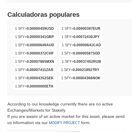
Calculadoras populares
1 SFY
=
0.00000459
USD
1 SFY
=
0.00000397
EUR
1 SFY
=
0.00000341
GBP
1 SFY
=
0.00072430
JPY
1 SFY
=
0.00000649
AUD
1 SFY
=
0.00000641
CAD
1 SFY
=
0.00000372
CHF
1 SFY
=
0.00000587
SGD
1 SFY
=
0.00007865
MXN
1 SFY
=
0.00037452
RUB
1 SFY
=
0.00007411
ZAR
1 SFY
=
0.00021892
TRY
1 SFY
=
0.00004352
SEK
1 SFY
=
0.00004366
NOK
1 SFY
=
0.00000000
ETH
According to our knowledge currently there are no active
Exchanges/Markets for Stakefy.
If you are aware of an active market for this asset, please send
us information via our
form.
MODIFY PROJECT