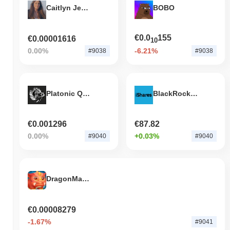
Caitlyn Jenner (ETH)
BOBO
€0.0
155
€0.00001616
10
0.00%
-6.21%
#9038
#9038
Platonic Quintessence
BlackRock iShares 0-3 Month Treasury Bond (ST0x Tokenized ETF)
€0.001296
€87.82
0.00%
+0.03%
#9040
#9040
DragonMaster Totem
€0.00008279
-1.67%
#9041