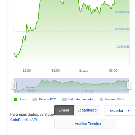
0.00000394
0.00000392
0.0000039
12:00
18:00
9. ago.
06:00
12:00
9. ago.
Price
Price in BTC
Valor de mercado
Volume (24h)
Linear
Logarítmico
Exportar
Para mais dados, verifique
CoinPaprika API
Análise Técnica