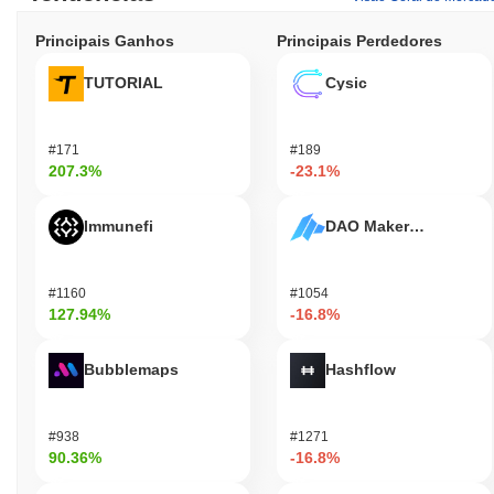
Principais Ganhos
Principais Perdedores
TUTORIAL
Cysic
#171
#189
207.3%
-23.1%
Immunefi
DAO Maker Token
#1160
#1054
127.94%
-16.8%
Bubblemaps
Hashflow
#938
#1271
90.36%
-16.8%