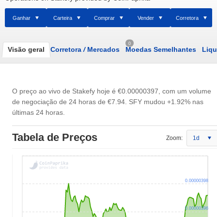
Ganhar
Carteira
Comprar
Vender
Corretora
0
Visão geral
Corretora
/
Mercados
Moedas Semelhantes
Liqu
O preço ao vivo de Stakefy hoje é
€0.00000397
, com um volume
de negociação de 24 horas de
€7.94
. SFY mudou +1.92% nas
últimas 24 horas.
Tabela de Preços
Zoom:
1d
0.00000398
0.00000396