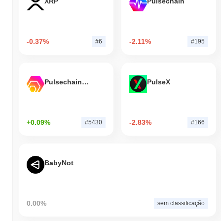
XRP
Pulsechain
-0.37%
-2.11%
#6
#195
Pulsechain Bridged HEX (Pulsechain)
PulseX
+0.09%
-2.83%
#5430
#166
BabyNot
0.00%
sem classificação