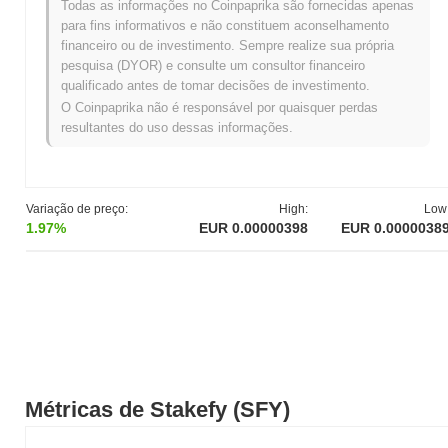
Todas as informações no Coinpaprika são fornecidas apenas
Máxima Histórica (ATH):
€0.00001249
para fins informativos e não constituem aconselhamento
Mínima Histórica (ATL):
NaN
financeiro ou de investimento. Sempre realize sua própria
pesquisa (DYOR) e consulte um consultor financeiro
Stakefy está sendo negociado atualmente
~68.20%
abaixo de
qualificado antes de tomar decisões de investimento.
sua ATH .
O Coinpaprika não é responsável por quaisquer perdas
resultantes do uso dessas informações.
Como Stakefy está se desempenhando em
comparação com o mercado cripto mais amplo?
Nos últimos 7 dias, Stakefy ganhou
0.00%
, superando o mercado
cripto geral que registrou um declínio de
0.16%
. Isso indica um
Variação de preço:
High:
Low
desempenho forte na ação de preço de SFY em relação ao
1.97%
EUR 0.00000398
EUR 0.0000038
momentum do mercado mais amplo.
Métricas de Stakefy (SFY)