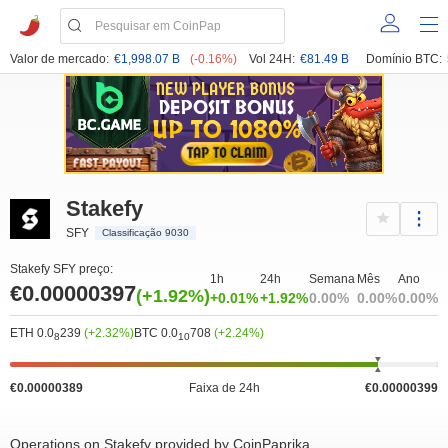
Valor de mercado:
€1,998.07 B
(-0.16%)
Vol 24H:
€81.49 B
Domínio BTC:
Stakefy
SFY
Classificação 9030
Stakefy SFY preço:
1h
24h
Semana
Mês
Ano
€0.00000397
(+1.92%)
+0.01%
+1.92%
0.00%
0.00%
0.00%
ETH 0.0
239
(+2.32%)
BTC 0.0
708
(+2.24%)
8
10
€0.00000389
Faixa de 24h
€0.00000399
Operations on Stakefy provided by CoinPaprika