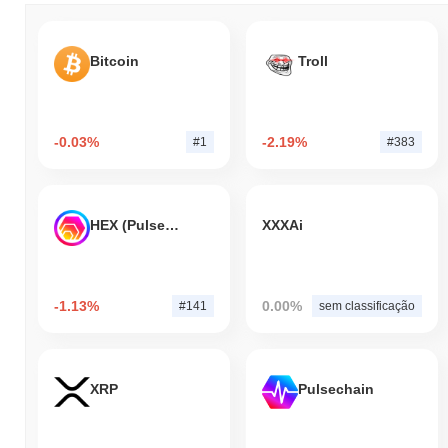
Bitcoin
Troll
-0.03%
-2.19%
#1
#383
HEX (Pulsechain)
XXXAi
-1.13%
0.00%
#141
sem classificação
XRP
Pulsechain