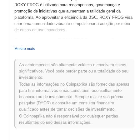
ROXY FROG é utilizado para recompensas, governança e
promoção de iniciativas que aumentam a utilidade geral da
plataforma. Ao aproveitar a eficiência da BSC, ROXY FROG visa
criar uma comunidade vibrante e impulsionar a adoção por meio
de casos de uso inovadores.
Quando e como o ROXY FROG começou?
Mostre mais
ROXY FROG foi lançado em 2021 e foi desenvolvido por uma
equipe de entusiastas de criptomoedas com o objetivo de criar
um token orientado pela comunidade. O projeto foca em fomentar
As criptomoedas são altamente voláteis e envolvem riscos
o engajamento e recompensas dentro de seu ecossistema.
significativos. Você pode perder parte ou a totalidade do seu
Inicialmente listado em várias exchanges descentralizadas, o
investimento.
ROXY FROG ganhou tração por meio de suas características
Todas as informações no Coinpaprika são fornecidas apenas
únicas e iniciativas comunitárias, contribuindo para seu
para fins informativos e não constituem aconselhamento
desenvolvimento inicial e popularidade no espaço cripto.
financeiro ou de investimento. Sempre realize sua própria
pesquisa (DYOR) e consulte um consultor financeiro
O que está por vir para o ROXY FROG?
qualificado antes de tomar decisões de investimento.
ROXY FROG está prestes a aprimorar seu ecossistema com
O Coinpaprika não é responsável por quaisquer perdas
várias atualizações empolgantes em seu roadmap. As próximas
resultantes do uso dessas informações.
funcionalidades incluem o lançamento de uma exchange
descentralizada e integração com marketplaces de NFT, visando
expandir o engajamento e a utilidade dos usuários. Além disso, a