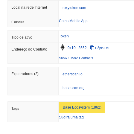
Local na rede Internet
roxytoken.com
Coins Mobile App
Carteira
Token
Tipo de ativo
0x10...2552
Cópia De
Endereço do Contrato
Show 1 More Contracts
Exploradores
(2)
etherscan.io
basescan.org
Base Ecosystem (1862)
Tags
Sugira uma tag