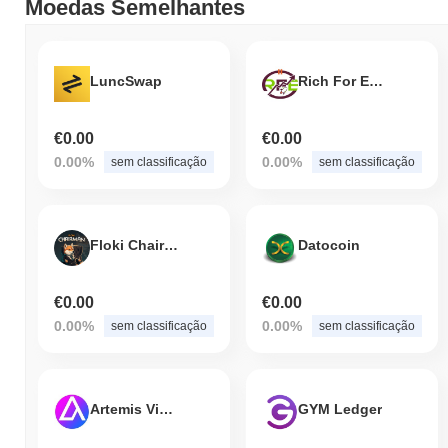
Moedas Semelhantes
LuncSwap
Rich For Ever
€0.00
€0.00
0.00%
0.00%
sem classificação
sem classificação
Floki Chairman
Datocoin
€0.00
€0.00
0.00%
0.00%
sem classificação
sem classificação
Artemis Vision
GYM Ledger