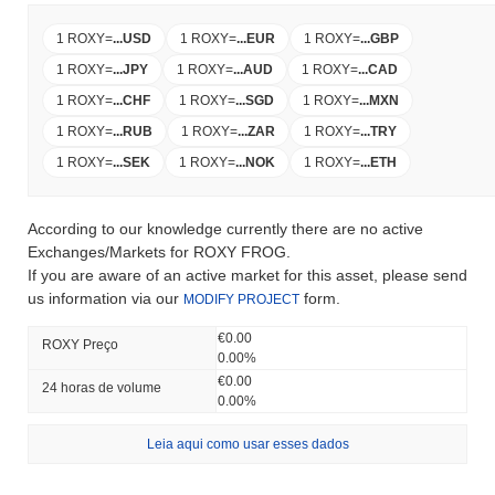
1 ROXY
=
...
USD
1 ROXY
=
...
EUR
1 ROXY
=
...
GBP
1 ROXY
=
...
JPY
1 ROXY
=
...
AUD
1 ROXY
=
...
CAD
1 ROXY
=
...
CHF
1 ROXY
=
...
SGD
1 ROXY
=
...
MXN
1 ROXY
=
...
RUB
1 ROXY
=
...
ZAR
1 ROXY
=
...
TRY
1 ROXY
=
...
SEK
1 ROXY
=
...
NOK
1 ROXY
=
...
ETH
According to our knowledge currently there are no active
Exchanges/Markets for ROXY FROG.
If you are aware of an active market for this asset, please send
us information via our
form.
MODIFY PROJECT
€0.00
ROXY Preço
0.00%
€0.00
24 horas de volume
0.00%
Leia aqui como usar esses dados