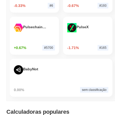
-0.33%
-0.67%
#6
#193
Pulsechain Bridged HEX (Pulsechain)
PulseX
+0.67%
-1.71%
#5700
#165
BabyNot
0.00%
sem classificação
Calculadoras populares