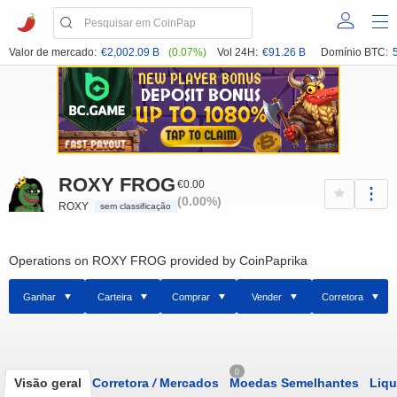
Valor de mercado:
€2,002.09 B
(0.07%)
Vol 24H:
€91.26 B
Domínio BTC:
ROXY FROG
€0.00
(0.00%)
ROXY
sem classificação
Operations on ROXY FROG provided by CoinPaprika
Ganhar
Carteira
Comprar
Vender
Corretora
0
Visão geral
Corretora
/
Mercados
Moedas Semelhantes
Liqu