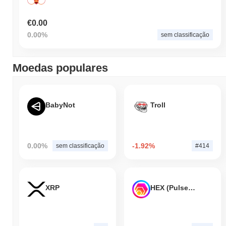
€0.00
0.00%
sem classificação
Moedas populares
BabyNot
Troll
0.00%
-1.92%
sem classificação
#414
XRP
HEX (Pulsechain)