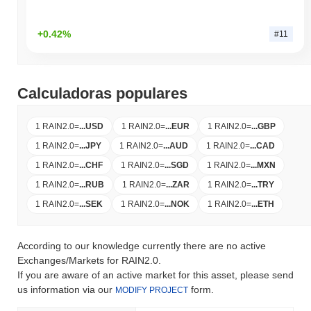
+0.42%
#11
Calculadoras populares
1 RAIN2.0
=
...
USD
1 RAIN2.0
=
...
EUR
1 RAIN2.0
=
...
GBP
1 RAIN2.0
=
...
JPY
1 RAIN2.0
=
...
AUD
1 RAIN2.0
=
...
CAD
1 RAIN2.0
=
...
CHF
1 RAIN2.0
=
...
SGD
1 RAIN2.0
=
...
MXN
1 RAIN2.0
=
...
RUB
1 RAIN2.0
=
...
ZAR
1 RAIN2.0
=
...
TRY
1 RAIN2.0
=
...
SEK
1 RAIN2.0
=
...
NOK
1 RAIN2.0
=
...
ETH
According to our knowledge currently there are no active
Exchanges/Markets for RAIN2.0.
If you are aware of an active market for this asset, please send
us information via our
form.
MODIFY PROJECT