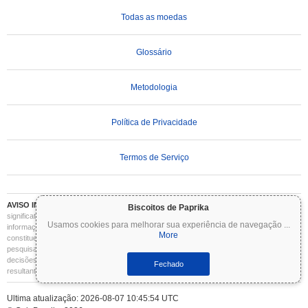
Todas as moedas
Glossário
Metodologia
Política de Privacidade
Termos de Serviço
AVISO IMPORTANTE:
As criptomoedas são altamente voláteis e envolvem riscos
Biscoitos de Paprika
significativos. Você pode perder parte ou todo o seu investimento. Todas as
Usamos cookies para melhorar sua experiência de navegação
...
informações no Coinpaprika são fornecidas apenas para fins informativos e não
More
constituem aconselhamento financeiro ou de investimento. Sempre faça sua própria
pesquisa (DYOR) e consulte um consultor financeiro qualificado antes de tomar
decisões de investimento. O Coinpaprika não se responsabiliza por quaisquer perdas
Fechado
resultantes do uso dessas informações.
Ultima atualização: 2026-08-07 10:45:54 UTC