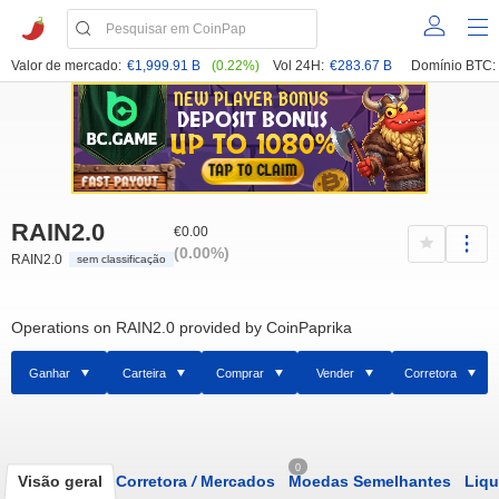
Valor de mercado:
€1,999.91 B
(0.22%)
Vol 24H:
€283.67 B
Domínio BTC:
RAIN2.0
€0.00
(0.00%)
RAIN2.0
sem classificação
Operations on RAIN2.0 provided by CoinPaprika
Ganhar
Carteira
Comprar
Vender
Corretora
0
Visão geral
Corretora
/
Mercados
Moedas Semelhantes
Liqu