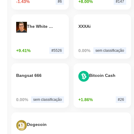
-1.43%
+8.00%
#6
#147
The White Bull
XXXAi
+9.41%
0.00%
#5526
sem classificação
Bangsat 666
Bitcoin Cash
0.00%
+1.86%
sem classificação
#26
Dogecoin