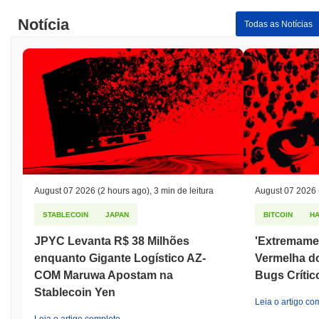
Notícia
Todas as Notícias
August 07 2026
(2 hours ago)
,
3 min de leitura
August 07 2026
STABLECOIN
JAPAN
BITCOIN
H
JPYC Levanta R$ 38 Milhões
'Extremame
enquanto Gigante Logístico AZ-
Vermelha do
COM Maruwa Apostam na
Bugs Críti
Stablecoin Yen
Leia o artigo co