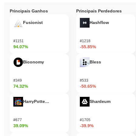
Principais Ganhos
Principais Perdedores
Fusionist
Hashflow
#1151
#1218
94.07%
-55.85%
Biconomy
Bless
#349
#533
74.32%
-50.65%
HarryPotterObamaSonic10Inu (ETH)
Shardeum
#677
#1705
39.09%
-39.9%