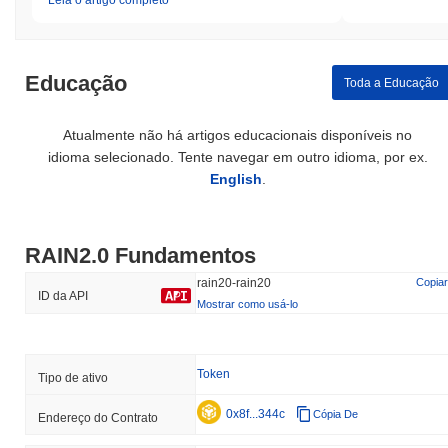
Leia o artigo completo
Educação
Toda a Educação
Atualmente não há artigos educacionais disponíveis no
idioma selecionado. Tente navegar em outro idioma, por ex.
English
.
RAIN2.0 Fundamentos
rain20-rain20
Copiar
ID da API
Mostrar como usá-lo
Token
Tipo de ativo
0x8f...344c
Cópia De
Endereço do Contrato