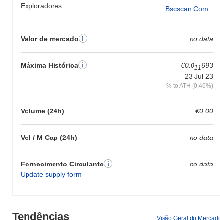
Exploradores
Bscscan.com
Valor de mercado
no data
Máxima Histórica
€0.0
693
11
23 Jul 23
% to ATH (0.46%)
Volume (24h)
€0.00
Vol / M Cap (24h)
no data
Fornecimento Circulante
no data
Update supply form
Tendências
Visão Geral do Mercad