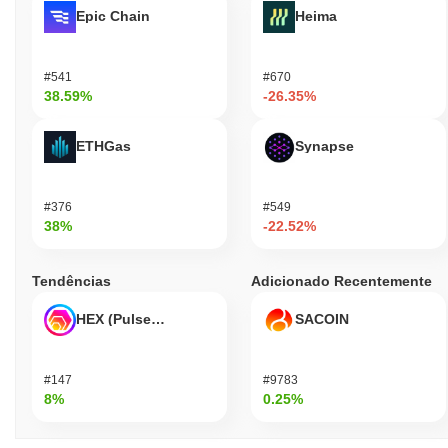
Epic Chain
Heima
#541
#670
38.59%
-26.35%
ETHGas
Synapse
#376
#549
38%
-22.52%
Tendências
Adicionado Recentemente
HEX (Pulsechain)
SACOIN
#147
#9783
8%
0.25%