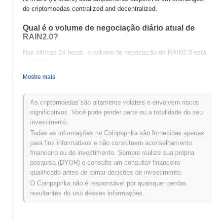
de criptomoedas centralized and decentralized.
Qual é o volume de negociação diário atual de
RAIN2.0?
Nas últimas 24 horas, o volume de negociação de RAIN2.0 está
em
€0.00
.
Mostre mais
Qual é o histórico da faixa de preço de RAIN2.0?
Máxima Histórica (ATH):
€0.0
693
11
As criptomoedas são altamente voláteis e envolvem riscos
Mínima Histórica (ATL):
€0.00
significativos. Você pode perder parte ou a totalidade do seu
investimento.
RAIN2.0 está sendo negociado atualmente
~0.45%
abaixo de sua
Todas as informações no Coinpaprika são fornecidas apenas
ATH .
para fins informativos e não constituem aconselhamento
financeiro ou de investimento. Sempre realize sua própria
Como RAIN2.0 está se desempenhando em
pesquisa (DYOR) e consulte um consultor financeiro
comparação com o mercado cripto mais amplo?
qualificado antes de tomar decisões de investimento.
Nos últimos 7 dias, RAIN2.0 ganhou
0.00%
, ficando abaixo do
O Coinpaprika não é responsável por quaisquer perdas
mercado cripto geral que registrou um ganho de
0.22%
. Isso
resultantes do uso dessas informações.
indica um atraso temporário na ação de preço de RAIN2.0 em
relação ao momentum do mercado mais amplo.