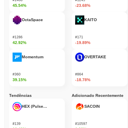
45.54%
-23.68%
OctaSpace
KAITO
#1286
#171
42.92%
-19.89%
Momentum
OVERTAKE
#360
#864
39.15%
-18.78%
Tendências
Adicionado Recentemente
HEX (Pulsechain)
SACOIN
#139
#10597