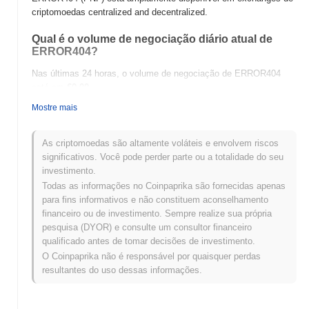
criptomoedas centralized and decentralized.
Qual é o volume de negociação diário atual de
ERROR404?
Nas últimas 24 horas, o volume de negociação de ERROR404
está em
€0.00
.
Mostre mais
Qual é o histórico da faixa de preço de
ERROR404?
As criptomoedas são altamente voláteis e envolvem riscos
Máxima Histórica (ATH):
€1,194.94
significativos. Você pode perder parte ou a totalidade do seu
Mínima Histórica (ATL):
€0.00
investimento.
Todas as informações no Coinpaprika são fornecidas apenas
ERROR404 está sendo negociado atualmente
~87.01%
abaixo de
para fins informativos e não constituem aconselhamento
sua ATH .
financeiro ou de investimento. Sempre realize sua própria
pesquisa (DYOR) e consulte um consultor financeiro
Como ERROR404 está se desempenhando em
qualificado antes de tomar decisões de investimento.
comparação com o mercado cripto mais amplo?
O Coinpaprika não é responsável por quaisquer perdas
Nos últimos 7 dias, ERROR404 ganhou
0.00%
, ficando abaixo do
resultantes do uso dessas informações.
mercado cripto geral que registrou um ganho de
0.23%
. Isso
indica um atraso temporário na ação de preço de PNF em relação
ao momentum do mercado mais amplo.