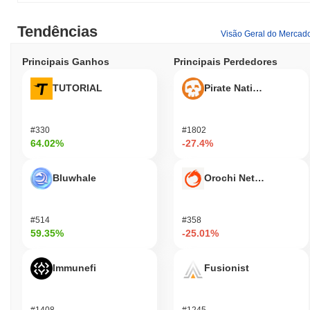
Tendências
Visão Geral do Mercad
Principais Ganhos
Principais Perdedores
TUTORIAL
Pirate Nation Token
#330
#1802
64.02%
-27.4%
Bluwhale
Orochi Network
#514
#358
59.35%
-25.01%
Immunefi
Fusionist
#1408
#1245