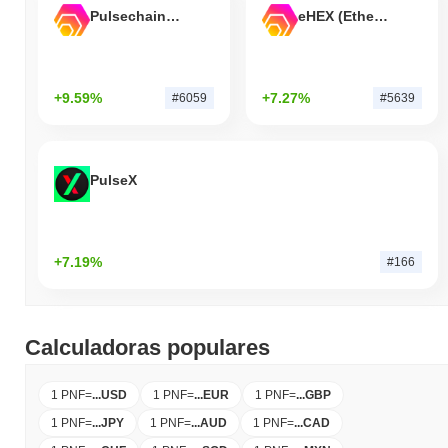
Pulsechain Bridged HEX (Pulsechain)
eHEX (Ethereum)
+9.59%
+7.27%
#6059
#5639
PulseX
+7.19%
#166
Calculadoras populares
1 PNF
=
...
USD
1 PNF
=
...
EUR
1 PNF
=
...
GBP
1 PNF
=
...
JPY
1 PNF
=
...
AUD
1 PNF
=
...
CAD