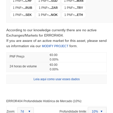
1 PNF
=
...
CHF
1 PNF
=
...
SGD
1 PNF
=
...
MXN
1 PNF
=
...
RUB
1 PNF
=
...
ZAR
1 PNF
=
...
TRY
1 PNF
=
...
SEK
1 PNF
=
...
NOK
1 PNF
=
...
ETH
According to our knowledge currently there are no active
Exchanges/Markets for ERROR404.
If you are aware of an active market for this asset, please send
us information via our
form.
MODIFY PROJECT
€0.00
PNF Preço
0.00%
€0.00
24 horas de volume
0.00%
Leia aqui como usar esses dados
ERROR404 Profundidade Histórica de Mercado (10%):
Zoom:
7d
Profundidade limite:
10%