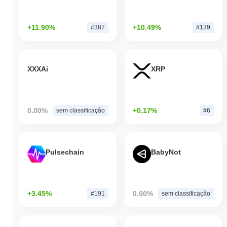
+11.90%
+10.49%
#387
#139
XXXAi
XRP
0.00%
+0.17%
sem classificação
#6
Pulsechain
BabyNot
+3.45%
0.00%
#191
sem classificação