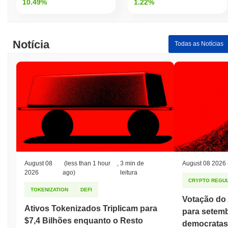
10.49%
1.22%
Notícia
Todas as Notícias
August 08
(less than 1 hour
,
3 min de
August 08 2026
2026
ago)
leitura
CRYPTO REGUL
TOKENIZATION
DEFI
Votação do
Ativos Tokenizados Triplicam para
para setem
$7,4 Bilhões enquanto o Resto
democratas