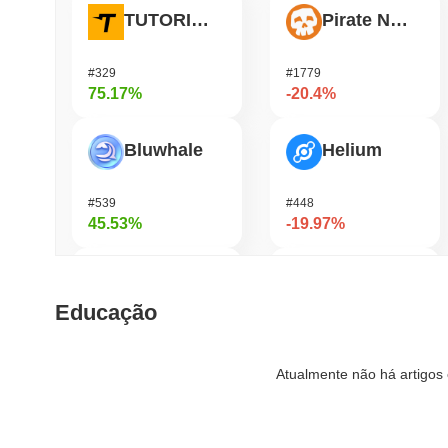
TUTORIAL
Pirate Nation Token
#329
#1779
75.17%
-20.4%
Bluwhale
Helium
#539
#448
45.53%
-19.97%
AI Rig Complex
OVERTAKE
Educação
#272
#860
40.37%
-19.53%
Atualmente não há artigos 
Momentum
Hashflow