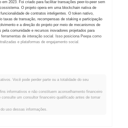
em 2023. Foi criado para facilitar transações peer-to-peer sem
ecossistema. O projeto opera em uma blockchain nativa de
ncionalidade de contratos inteligentes. O token nativo,
do taxas de transação, recompensas de staking e participação
olvimento e a direção do projeto por meio de mecanismos de
s pela comunidade e recursos inovadores projetados para
 ferramentas de interação social. Isso posiciona Peepa como
tralizadas e plataformas de engajamento social.
ançou o whitepaper do projeto, delineando sua visão e
ermitindo que desenvolvedores e primeiros adotantes
 testnet, Peepa fez a transição para o lançamento da mainnet
esenvolvimento inicial focou na criação de um ecossistema
ativos. Você pode perder parte ou a totalidade do seu
ças descentralizadas. A distribuição inicial dos tokens Peepa
21, que visava garantir acesso equitativo para os
fins informativos e não constituem aconselhamento financeiro
a de crescimento do Peepa e prepararam o terreno para seu
consulte um consultor financeiro qualificado antes de tomar
s do uso dessas informações.
uma atualização significativa do protocolo programada para o
de e a experiência do usuário. Essa atualização introduzirá