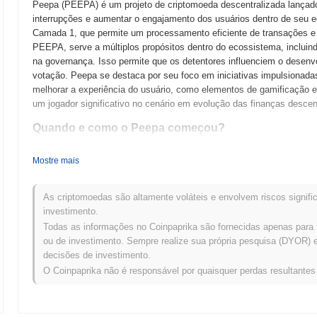
Peepa (PEEPA) é um projeto de criptomoeda descentralizada lançado 
interrupções e aumentar o engajamento dos usuários dentro de seu 
Camada 1, que permite um processamento eficiente de transações e fu
PEEPA, serve a múltiplos propósitos dentro do ecossistema, incluin
na governança. Isso permite que os detentores influenciem o desenv
votação. Peepa se destaca por seu foco em iniciativas impulsionada
melhorar a experiência do usuário, como elementos de gamificação e
um jogador significativo no cenário em evolução das finanças descen
Quando e como o Peepa começou?
Peepa teve origem em março de 2021, quando sua equipe fundadora l
Mostre mais
estrutura técnica. O projeto lançou sua testnet em junho de 2021, p
experimentassem suas funcionalidades. Após a fase bem-sucedida da
em setembro de 2021, marcando sua entrada oficial no mercado. O d
As criptomoedas são altamente voláteis e envolvem riscos signific
robusto que priorizasse o engajamento do usuário e soluções de finan
investimento.
ocorreu por meio de um modelo de lançamento justo em outubro de 20
Todas as informações no Coinpaprika são fornecidas apenas para 
participantes. Esses passos fundamentais estabeleceram a trajetóri
ou de investimento. Sempre realize sua própria pesquisa (DYOR) e 
desenvolvimento contínuo e envolvimento da comunidade.
decisões de investimento.
O Coinpaprika não é responsável por quaisquer perdas resultante
O que está por vir para o Peepa?
De acordo com atualizações oficiais, Peepa está se preparando para 
primeiro trimestre de 2024, com o objetivo de melhorar a escalabilida