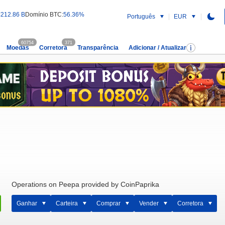
€212.86 B
Domínio BTC:
56.36%
Português
EUR
60754
371
Moedas
Corretora
Transparência
Adicionar / Atualizar
Operations on Peepa provided by CoinPaprika
Ganhar
Carteira
Comprar
Vender
Corretora