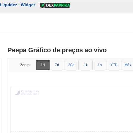
Liquidez
Widget
Peepa Gráfico de preços ao vivo
Zoom:
1d
7d
30d
1t
1a
YTD
Máx .