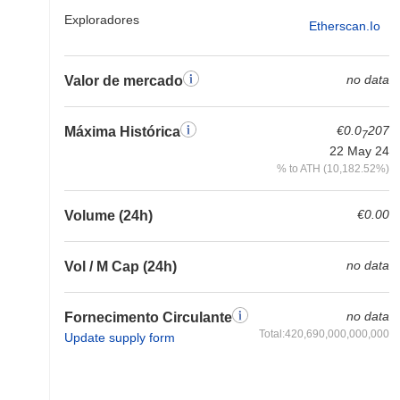
Exploradores
Etherscan.io
no data
Valor de mercado
€0.0
207
Máxima Histórica
7
22 May 24
% to ATH (10,182.52%)
€0.00
Volume (24h)
no data
Vol / M Cap (24h)
no data
Fornecimento Circulante
Total:420,690,000,000,000
Update supply form