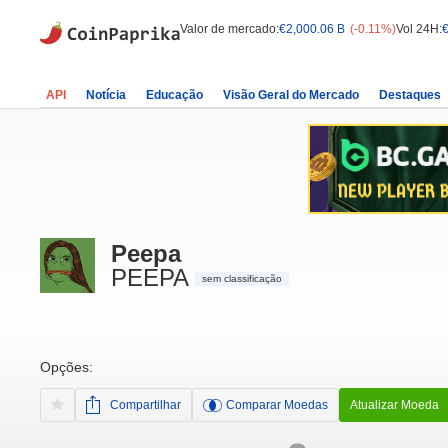
Valor de mercado:
€2,000.06 B
(-0.11%)
Vol 24H:
API
Notícia
Educação
Visão Geral do Mercado
Destaques
Peepa
PEEPA
sem classificação
Opções:
Compartilhar
Comparar Moedas
Atualizar Moeda