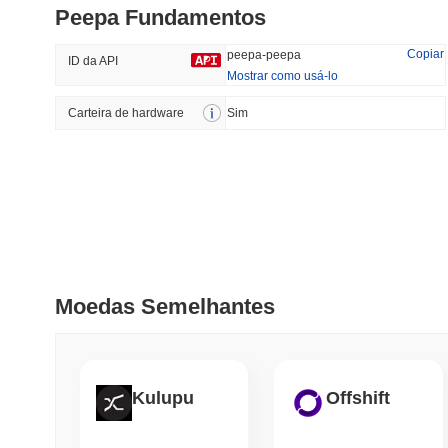
Peepa Fundamentos
#362
#1226
33.71%
-19.41%
Copiar
peepa-peepa
ID da API
Mostrar como usá-lo
Carteira de hardware
Tendências
Sim
Adicionado
Recentemente
HEX (Pulsechain)
SACOIN
#141
6.75%
#10354
0.45%
Moedas Semelhantes
Kulupu
Offshift