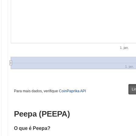
1. jan.
1. jan.
Li
Para mais dados, verifique
CoinPaprika API
Peepa (PEEPA)
O que é Peepa?