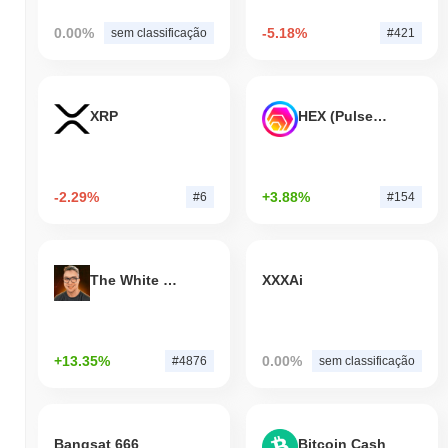
0.00%
-5.18%
sem classificação
#421
XRP
HEX (Pulsechain)
-2.29%
+3.88%
#6
#154
The White Bull
XXXAi
+13.35%
0.00%
#4876
sem classificação
Bangsat 666
Bitcoin Cash