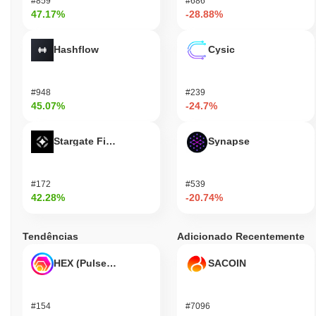
#859
#686
47.17%
-28.88%
Hashflow
Cysic
#948
#239
45.07%
-24.7%
Stargate Finance
Synapse
#172
#539
42.28%
-20.74%
Tendências
Adicionado Recentemente
HEX (Pulsechain)
SACOIN
#154
#7096