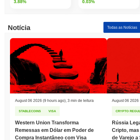
3.88%
0.03%
Notícia
Todas as Notícias
August 06 2026
(9 hours ago)
,
3 min de leitura
August 06 2026
STABLECOINS
VISA
CRYPTO REGUL
Western Union Transforma
Rússia Leg
Remessas em Dólar em Poder de
Cripto, ma
Compra Instantâneo com Visa
de Varejo a