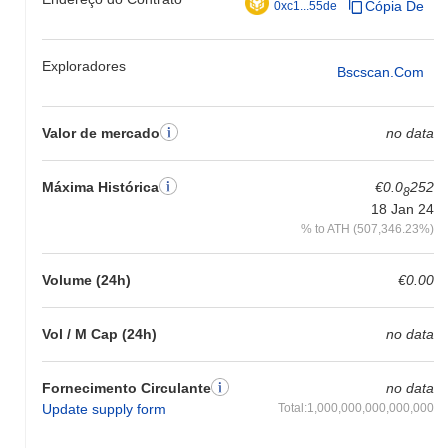
Cópia De
0xc1...55de
relação ao momentum do mercado mais amplo.
Exploradores
Bscscan.com
Valor de mercado
no data
Máxima Histórica
€0.0
252
8
18 Jan 24
% to ATH (507,346.23%)
Volume (24h)
€0.00
Vol / M Cap (24h)
no data
Fornecimento Circulante
no data
Update supply form
Total:1,000,000,000,000,000