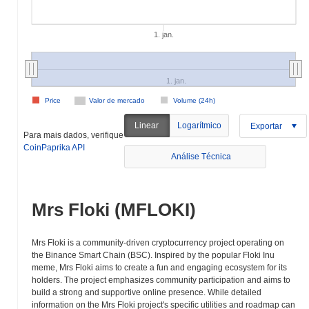
1. jan.
1. jan.
Price
Valor de mercado
Volume (24h)
Linear
Logarítmico
Exportar
Para mais dados, verifique
CoinPaprika API
Análise Técnica
Mrs Floki (MFLOKI)
Mrs Floki is a community-driven cryptocurrency project operating on
the Binance Smart Chain (BSC). Inspired by the popular Floki Inu
meme, Mrs Floki aims to create a fun and engaging ecosystem for its
holders. The project emphasizes community participation and aims to
build a strong and supportive online presence. While detailed
information on the Mrs Floki project's specific utilities and roadmap can