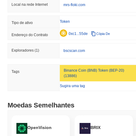
Local na rede Internet
mrs-floki.com
Token
Tipo de ativo
0xc1...55de
Cópia De
Endereço do Contrato
Exploradores
(1)
bscscan.com
Binance Coin (BNB) Token (BEP-20)
Tags
(13886)
Sugira uma tag
Moedas Semelhantes
OpenVision
BRIX