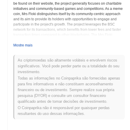
be found on their website, the project generally focuses on charitable
initiatives and community-based games and competitions. As a meme
coin, Mrs Floki distinguishes itself by its community-centric approach
and its aim to provide its holders with opportunities to engage and
participate in the project's growth. The project leverages the BSC
network for its transactions, which benefits from lower fees and faster
transaction times compared to other blockchains. The Mrs Floki
community promotes the project through social media and various
online channels to build awareness and expand its reach. Token
Mostre mais
holders are encouraged to actively participate in community events
and contribute to the project's overall development. The Binance Smart
As criptomoedas são altamente voláteis e envolvem riscos
Chain (BSC) provides the infrastructure for Mrs Floki to operate,
significativos. Você pode perder parte ou a totalidade do seu
enabling fast and cost-effective transactions within its ecosystem. As a
meme coin, the project's value is heavily influenced by community
investimento.
sentiment and online trends. The Mrs Floki project aims to establish a
Todas as informações no Coinpaprika são fornecidas apenas
dedicated and active community by providing engaging experiences
para fins informativos e não constituem aconselhamento
and fostering a sense of belonging among its holders. Mrs Floki is
financeiro ou de investimento. Sempre realize sua própria
designed to appeal to individuals interested in community-driven
pesquisa (DYOR) e consulte um consultor financeiro
cryptocurrency projects within the meme coin space.
qualificado antes de tomar decisões de investimento.
O Coinpaprika não é responsável por quaisquer perdas
Mrs Floki (MFLOKI) FAQ – Métricas
resultantes do uso dessas informações.
Principais e Insights do Mercado
Onde posso comprar Mrs Floki (MFLOKI)?