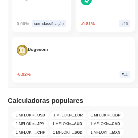
0.00%
-0.81%
sem classificação
#26
Dogecoin
-0.92%
#11
Calculadoras populares
1 MFLOKI
=
...
USD
1 MFLOKI
=
...
EUR
1 MFLOKI
=
...
GBP
1 MFLOKI
=
...
JPY
1 MFLOKI
=
...
AUD
1 MFLOKI
=
...
CAD
1 MFLOKI
=
...
CHF
1 MFLOKI
=
...
SGD
1 MFLOKI
=
...
MXN