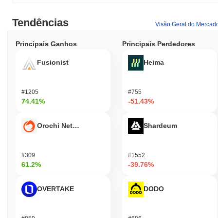
Tendências
Visão Geral do Mercad
Principais Ganhos
Principais Perdedores
Fusionist
Heima
#1205
#755
74.41%
-51.43%
Orochi Network
Shardeum
#309
#1552
61.2%
-39.76%
OVERTAKE
DODO