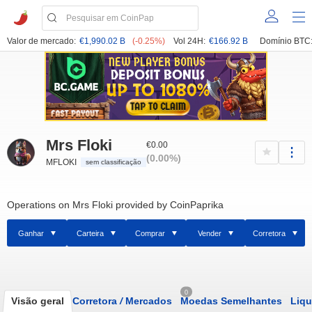
Valor de mercado:
€1,990.02 B
(-0.25%)
Vol 24H:
€166.92 B
Domínio BTC
Mrs Floki
€0.00
(0.00%)
MFLOKI
sem classificação
Operations on Mrs Floki provided by CoinPaprika
Ganhar
Carteira
Comprar
Vender
Corretora
0
Visão geral
Corretora
/
Mercados
Moedas Semelhantes
Liqu