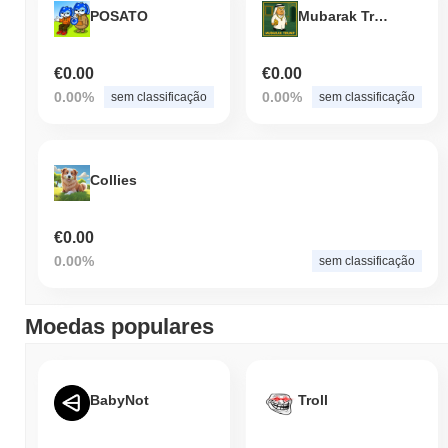
POSATO
Mubarak Trump
€0.00
€0.00
0.00%
0.00%
sem classificação
sem classificação
Collies
€0.00
0.00%
sem classificação
Moedas populares
BabyNot
Troll