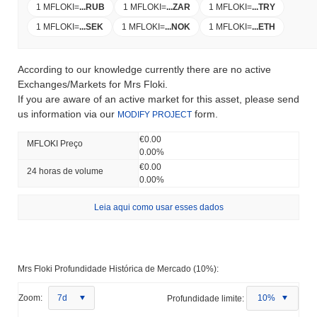
1 MFLOKI
=
...
RUB
1 MFLOKI
=
...
ZAR
1 MFLOKI
=
...
TRY
1 MFLOKI
=
...
SEK
1 MFLOKI
=
...
NOK
1 MFLOKI
=
...
ETH
According to our knowledge currently there are no active
Exchanges/Markets for Mrs Floki.
If you are aware of an active market for this asset, please send
us information via our
form.
MODIFY PROJECT
€0.00
MFLOKI Preço
0.00%
€0.00
24 horas de volume
0.00%
Leia aqui como usar esses dados
Mrs Floki Profundidade Histórica de Mercado (10%):
Zoom:
7d
Profundidade limite:
10%