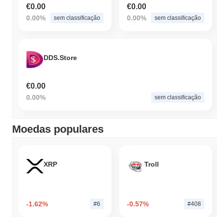
€0.00
€0.00
0.00%
0.00%
sem classificação
sem classificação
DDS.Store
€0.00
0.00%
sem classificação
Moedas populares
XRP
Troll
-1.62%
-0.57%
#6
#408