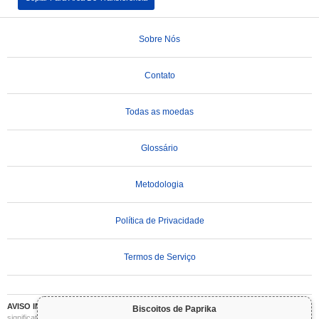
Sobre Nós
Contato
Todas as moedas
Glossário
Metodologia
Política de Privacidade
Termos de Serviço
AVISO IMPORTANTE:
As criptomoedas são altamente voláteis e envolvem riscos
Biscoitos de Paprika
significativos. Você pode perder parte ou todo o seu investimento. Todas as