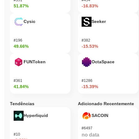
51.87%
-16.83%
Cysic
Seeker
#196
#382
49.66%
-15.53%
FUNToken
OctaSpace
#361
#1286
41.84%
-15.39%
Tendências
Adicionado Recentemente
Hyperliquid
SACOIN
#6497
#10
no data