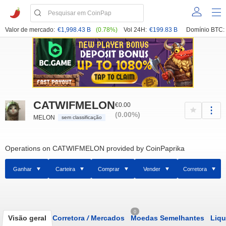
Valor de mercado:
€1,998.43 B
(0.78%)
Vol 24H:
€199.83 B
Domínio BTC:
CATWIFMELON
€0.00
(0.00%)
MELON
sem classificação
Operations on CATWIFMELON provided by CoinPaprika
Ganhar
Carteira
Comprar
Vender
Corretora
0
Visão geral
Corretora
/
Mercados
Moedas Semelhantes
Liqu