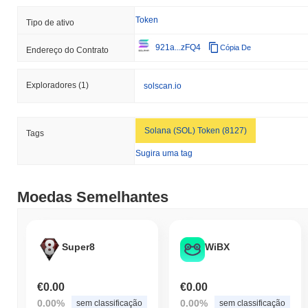
Token
Tipo de ativo
921a...zFQ4
Cópia De
Endereço do Contrato
Exploradores
(1)
solscan.io
Solana (SOL) Token (8127)
Tags
Sugira uma tag
Moedas Semelhantes
Super8
WiBX
€0.00
€0.00
0.00%
0.00%
sem classificação
sem classificação