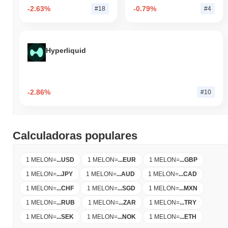
-2.63%
-0.79%
#18
#4
Hyperliquid
-2.86%
#10
Calculadoras populares
1 MELON
=
...
USD
1 MELON
=
...
EUR
1 MELON
=
...
GBP
1 MELON
=
...
JPY
1 MELON
=
...
AUD
1 MELON
=
...
CAD
1 MELON
=
...
CHF
1 MELON
=
...
SGD
1 MELON
=
...
MXN
1 MELON
=
...
RUB
1 MELON
=
...
ZAR
1 MELON
=
...
TRY
1 MELON
=
...
SEK
1 MELON
=
...
NOK
1 MELON
=
...
ETH