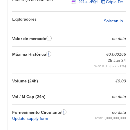
Cópia De
921a...zFQ4
Exploradores
Solscan.io
Valor de mercado
no data
Máxima Histórica
€0.000166
25 Jan 24
% to ATH (827.21%)
Volume (24h)
€0.00
Vol / M Cap (24h)
no data
Fornecimento Circulante
no data
Update supply form
Total:1,000,000,000