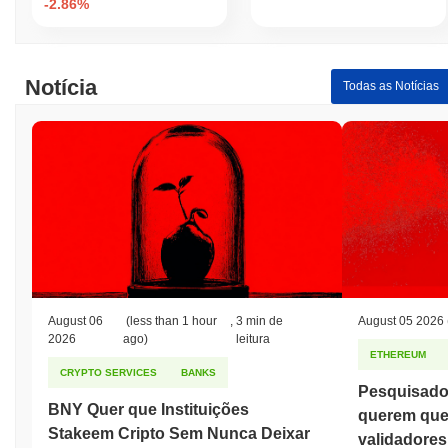
-2.86%
Notícia
Todas as Notícias
August 06
(less than 1 hour
,
3 min de
August 05 2026
2026
ago)
leitura
ETHEREUM
CRYPTO SERVICES
BANKS
Pesquisado
BNY Quer que Instituições
querem que
Stakeem Cripto Sem Nunca Deixar
validadores 