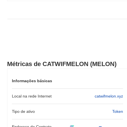
em relação ao momentum do mercado mais amplo.
Métricas de CATWIFMELON (MELON)
Informações básicas
Local na rede Internet
catwifmelon.xyz
Tipo de ativo
Token
Endereço do Contrato