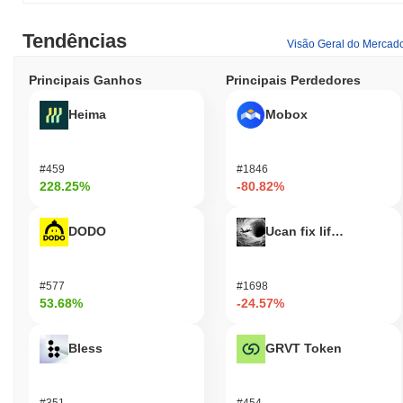
Tendências
Visão Geral do Mercad
Principais Ganhos
Principais Perdedores
Heima
Mobox
#459
#1846
228.25%
-80.82%
DODO
Ucan fix life in1day
#577
#1698
53.68%
-24.57%
Bless
GRVT Token
#351
#454