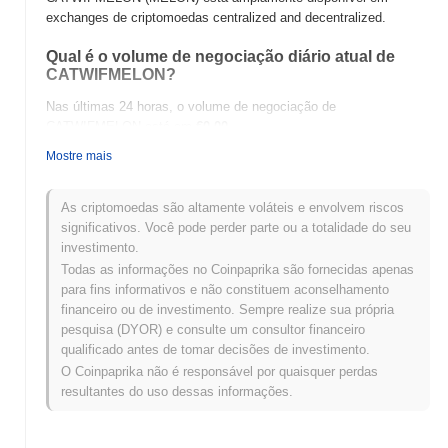
exchanges de criptomoedas centralized and decentralized.
Qual é o volume de negociação diário atual de
CATWIFMELON?
Nas últimas 24 horas, o volume de negociação de
CATWIFMELON está em
€0.00
.
Mostre mais
Qual é o histórico da faixa de preço de
CATWIFMELON?
As criptomoedas são altamente voláteis e envolvem riscos
Máxima Histórica (ATH):
€0.000166
significativos. Você pode perder parte ou a totalidade do seu
Mínima Histórica (ATL):
€0.00
investimento.
Todas as informações no Coinpaprika são fornecidas apenas
CATWIFMELON está sendo negociado atualmente
~89.21%
para fins informativos e não constituem aconselhamento
abaixo de sua ATH .
financeiro ou de investimento. Sempre realize sua própria
pesquisa (DYOR) e consulte um consultor financeiro
Como CATWIFMELON está se desempenhando
qualificado antes de tomar decisões de investimento.
em comparação com o mercado cripto mais
amplo?
O Coinpaprika não é responsável por quaisquer perdas
resultantes do uso dessas informações.
Nos últimos 7 dias, CATWIFMELON ganhou
0.00%
, ficando
abaixo do mercado cripto geral que registrou um ganho de
0.78%
.
Isso indica um atraso temporário na ação de preço de MELON