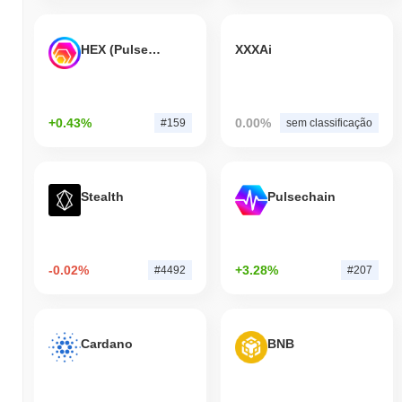
HEX (Pulsechain)
XXXAi
+0.43%
0.00%
#159
sem classificação
Stealth
Pulsechain
-0.02%
+3.28%
#4492
#207
Cardano
BNB