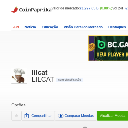
Valor de mercado:
€1,997.65 B
(0.88%)
Vol 24H:
€
API
Notícia
Educação
Visão Geral do Mercado
Destaques
lilcat
LILCAT
sem classificação
Opções:
Compartilhar
Comparar Moedas
Atualizar Moeda