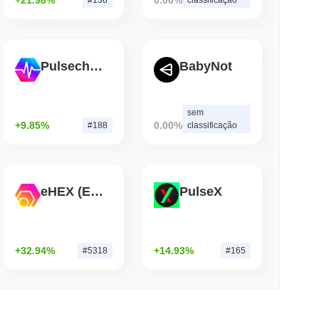
de leitura
Pulsechain
BabyNot
ria Ponte Bitcoin Após Ataques de IA
sem
+9.85%
0.00%
#188
classificação
eHEX (Ethereum)
PulseX
+32.94%
+14.93%
#5318
#165