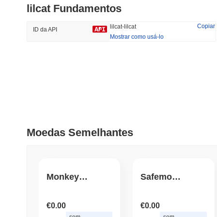
lilcat Fundamentos
#329
#1358
29.44%
-21.6%
Copiar
lilcat-lilcat
ID da API
Mostrar como usá-lo
Tendências
Adicionado
Recentemente
HEX (Pulsechain)
SACOIN
#138
21.98%
#10787
0.64%
Moedas Semelhantes
Monkeys Token
Safemoonomics
€0.00
€0.00
sem
sem