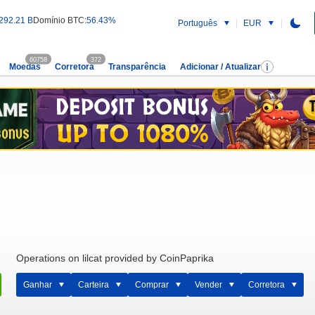
292.21 B
Domínio BTC:
56.43%
Português
EUR
60758
372
Moedas
Corretora
Transparência
Adicionar / Atualizar
Operations on lilcat provided by CoinPaprika
Ganhar
Carteira
Comprar
Vender
Corretora