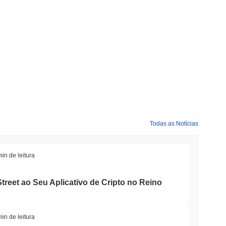
0
.
.
 com o mercado cripto mais amplo?
cripto geral que registrou um ganho de
0.88%
. Isso indica um
ntum do mercado mais amplo.
Todas as Notícias
min de leitura
treet ao Seu Aplicativo de Cripto no Reino
min de leitura