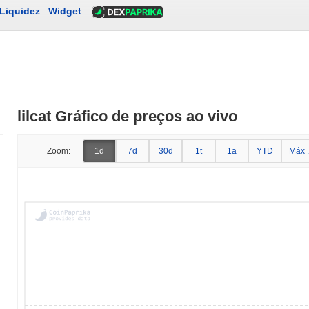
Liquidez
Widget
lilcat Gráfico de preços ao vivo
Zoom:
1d
7d
30d
1t
1a
YTD
Máx .