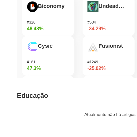
Biconomy
Undeads Games
#320
#534
48.43%
-34.29%
Cysic
Fusionist
#181
#1249
47.3%
-25.02%
DAO Maker Token
Pirate Nation Token
Educação
#974
#1812
40.07%
-23.67%
Atualmente não há artigos 
ETHGas
Vulcan Forged