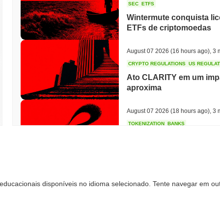
SEC
ETFS
Wintermute conquista li
ETFs de criptomoedas
August 07 2026
(16 hours ago)
,
3 
CRYPTO REGULATIONS
US REGULA
Ato CLARITY em um impa
aproxima
August 07 2026
(18 hours ago)
,
3 
TOKENIZATION
BANKS
Wells Fargo Entra na Cor
August 07 2026
(20 hours ago)
,
3 
educacionais disponíveis no idioma selecionado. Tente navegar em out
STABLECOIN
JAPAN
JPYC Levanta R$ 38 Mil
Maruwa Apostam na Stab