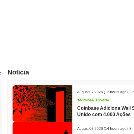
Nas últimas 24 horas, o volume de negociação de lilcat está em
€0.0
Qual é o histórico da faixa de preço de lilcat?
Máxima Histórica (ATH):
€0.000303
Mínima Histórica (ATL):
€0.00
lilcat está sendo negociado atualmente
~97.54%
abaixo de sua ATH 
Como lilcat está se desempenhando em comparação
Nos últimos 7 dias, lilcat ganhou
0.00%
, ficando abaixo do mercado 
Notícia
atraso temporário na ação de preço de LILCAT em relação ao mome
o
August 07 2026
(12 hours ago)
,
3 
COINBASE
TRADING
Coinbase Adiciona Wall S
Unido com 4.000 Ações
August 07 2026
(14 hours ago)
,
3 