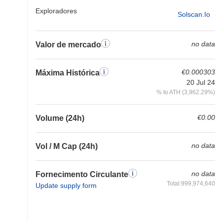
Exploradores
Solscan.io
no data
Valor de mercado
€0.000303
Máxima Histórica
20 Jul 24
% to ATH (3,962.29%)
€0.00
Volume (24h)
no data
Vol / M Cap (24h)
no data
Fornecimento Circulante
Total:999,974,640
Update supply form