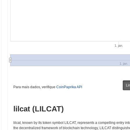
1. jan.
1. jan.
Li
Para mais dados, verifique
CoinPaprika API
lilcat (LILCAT)
lilcat, known by its token symbol LILCAT, represents a compelling entry in
the decentralized framework of blockchain technology, LILCAT distinguishes 