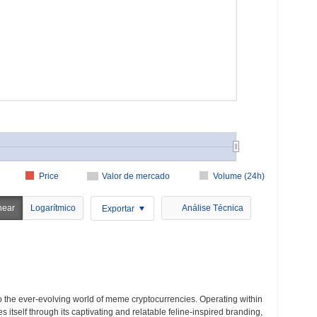
Price
Valor de mercado
Volume (24h)
near
Logarítmico
Análise Técnica
Exportar
to the ever-evolving world of meme cryptocurrencies. Operating within
itself through its captivating and relatable feline-inspired branding,