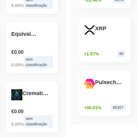
por APIs
0.00%
classificação
August 06 2026
(1 day ago)
,
3 min 
BITCOIN
HACKERS
XRP
Equivalence Token
Boltz Desativou Sua Próp
Superarem Sua Equipe
€0.00
+1.87%
#6
sem
0.00%
classificação
Pulsechain Bridged HEX (Pulsechain)
Cremation Coin
+30.01%
#5307
€0.00
sem
0.00%
classificação