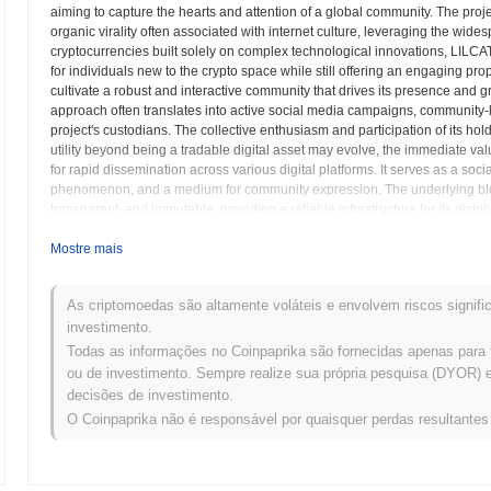
aiming to capture the hearts and attention of a global community. The pro
organic virality often associated with internet culture, leveraging the wid
cryptocurrencies built solely on complex technological innovations, LILCAT
for individuals new to the crypto space while still offering an engaging prop
cultivate a robust and interactive community that drives its presence and gr
approach often translates into active social media campaigns, community-l
project's custodians. The collective enthusiasm and participation of its hold
utility beyond being a tradable digital asset may evolve, the immediate value
for rapid dissemination across various digital platforms. It serves as a soci
phenomenon, and a medium for community expression. The underlying bloc
transparent, and immutable, providing a reliable infrastructure for its dist
camaraderie among its holders, encouraging shared experiences and a collec
meme coin sector continues to mature, tokens like LILCAT demonstrate the 
Mostre mais
finance. They offer a unique blend of entertainment, cultural phenomenon, 
innovative and incredibly fun. The trajectory of LILCAT will largely depend 
As criptomoedas são altamente voláteis e envolvem riscos signific
and potentially explore new avenues for engagement or limited utility that a
investimento.
Todas as informações no Coinpaprika são fornecidas apenas para 
lilcat (LILCAT) FAQ – Métricas Principais e In
ou de investimento. Sempre realize sua própria pesquisa (DYOR) e 
decisões de investimento.
Onde posso comprar lilcat (LILCAT)?
O Coinpaprika não é responsável por quaisquer perdas resultante
lilcat (LILCAT) está amplamente disponível em exchanges de criptom
Qual é o volume de negociação diário atual de lilcat?