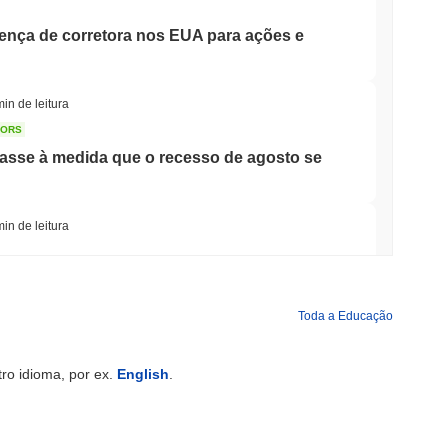
cença de corretora nos EUA para ações e
min de leitura
TORS
sse à medida que o recesso de agosto se
min de leitura
rida Bancária para Tokenizar Depósitos
Toda a Educação
min de leitura
ro idioma, por ex.
English
.
hões enquanto Gigante Logístico AZ-COM
lecoin Yen