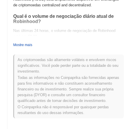
de criptomoedas centralized and decentralized.
Qual é o volume de negociação diário atual de
Robinhood?
Nas últimas 24 horas, o volume de negociação de Robinhood
está em
€0.00
.
Mostre mais
Qual é o histórico da faixa de preço de
Robinhood?
As criptomoedas são altamente voláteis e envolvem riscos
Máxima Histórica (ATH):
€0.000626
significativos. Você pode perder parte ou a totalidade do seu
Mínima Histórica (ATL):
€0.00
investimento.
Todas as informações no Coinpaprika são fornecidas apenas
Robinhood está sendo negociado atualmente
~97.04%
abaixo de
para fins informativos e não constituem aconselhamento
sua ATH .
financeiro ou de investimento. Sempre realize sua própria
pesquisa (DYOR) e consulte um consultor financeiro
Como Robinhood está se desempenhando em
qualificado antes de tomar decisões de investimento.
comparação com o mercado cripto mais amplo?
O Coinpaprika não é responsável por quaisquer perdas
Nos últimos 7 dias, Robinhood ganhou
0.00%
, ficando abaixo do
resultantes do uso dessas informações.
mercado cripto geral que registrou um ganho de
0.50%
. Isso
indica um atraso temporário na ação de preço de HOOD em
relação ao momentum do mercado mais amplo.