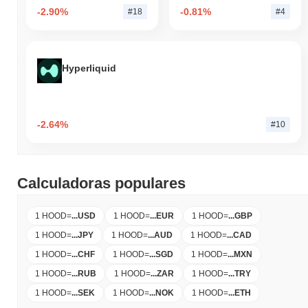
-2.90%
-0.81%
#18
#4
Hyperliquid
-2.64%
#10
Calculadoras populares
1 HOOD
=
...
USD
1 HOOD
=
...
EUR
1 HOOD
=
...
GBP
1 HOOD
=
...
JPY
1 HOOD
=
...
AUD
1 HOOD
=
...
CAD
1 HOOD
=
...
CHF
1 HOOD
=
...
SGD
1 HOOD
=
...
MXN
1 HOOD
=
...
RUB
1 HOOD
=
...
ZAR
1 HOOD
=
...
TRY
1 HOOD
=
...
SEK
1 HOOD
=
...
NOK
1 HOOD
=
...
ETH