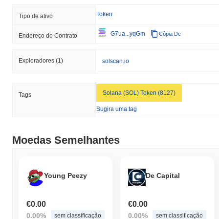
Token
Tipo de ativo
G7ua...yqGm
Cópia De
Endereço do Contrato
Exploradores
(1)
solscan.io
Solana (SOL) Token (8127)
Tags
Sugira uma tag
Moedas Semelhantes
Young Peezy
De Capital
€0.00
€0.00
0.00%
0.00%
sem classificação
sem classificação