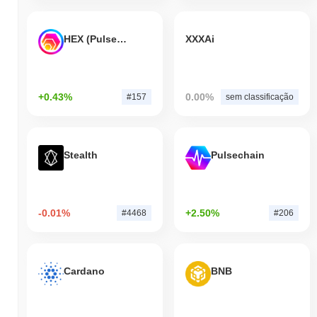
HEX (Pulsechain)
XXXAi
+0.43%
0.00%
#157
sem classificação
Stealth
Pulsechain
-0.01%
+2.50%
#4468
#206
Cardano
BNB