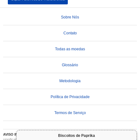
Sobre Nós
Contato
Todas as moedas
Glossário
Metodologia
Política de Privacidade
Termos de Serviço
AVISO IMPORTANTE:
As criptomoedas são altamente voláteis e envolvem riscos
Biscoitos de Paprika
significativos. Você pode perder parte ou todo o seu investimento. Todas as