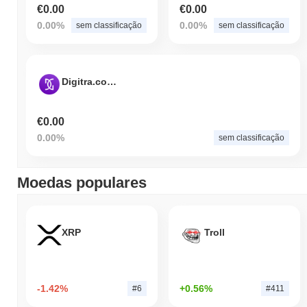
€0.00
€0.00
0.00%
0.00%
sem classificação
sem classificação
Digitra.com Token
€0.00
0.00%
sem classificação
Moedas populares
XRP
Troll
-1.42%
+0.56%
#6
#411