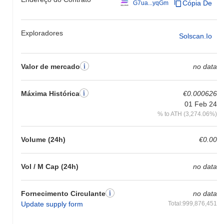
Cópia De
G7ua...yqGm
Exploradores
Solscan.io
Valor de mercado
no data
Máxima Histórica
€0.000626
01 Feb 24
% to ATH (3,274.06%)
Volume (24h)
€0.00
Vol / M Cap (24h)
no data
Fornecimento Circulante
no data
Update supply form
Total:999,876,451