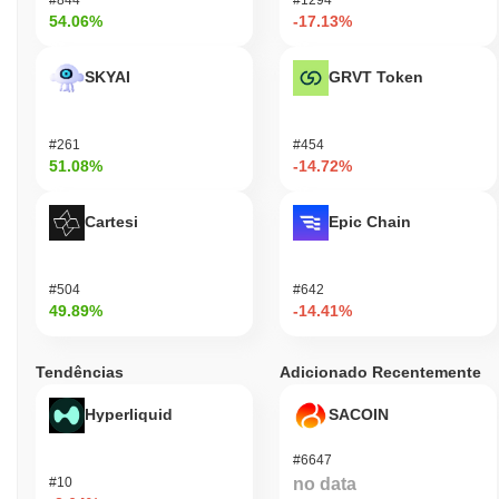
54.06%
-17.13%
SKYAI
GRVT Token
#261
#454
51.08%
-14.72%
Cartesi
Epic Chain
#504
#642
49.89%
-14.41%
Tendências
Adicionado Recentemente
Hyperliquid
SACOIN
#6647
#10
no data