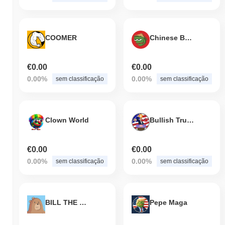
COOMER
Chinese BEIBEI
€0.00
€0.00
0.00%
0.00%
sem classificação
sem classificação
Clown World
Bullish Trump Coin
€0.00
€0.00
0.00%
0.00%
sem classificação
sem classificação
BILL THE BEAR
Pepe Maga