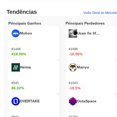
Tendências
Visão Geral do Mercad
Principais Ganhos
Principais Perdedores
Mobox
Ucan fix life in1day
#1448
#1696
418.09%
-18.95%
Heima
Manyu
#545
#1043
86.02%
-18.5%
OVERTAKE
OctaSpace
#844
#1294