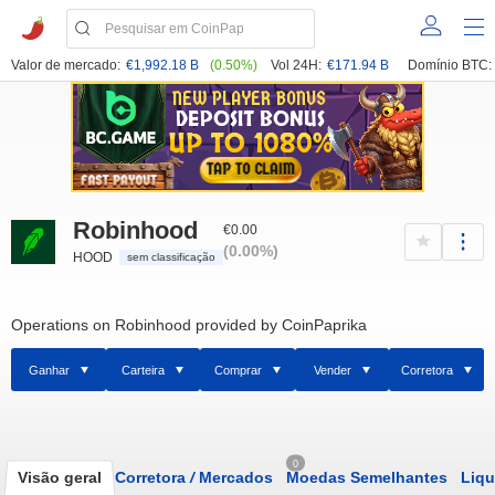
Valor de mercado:
€1,992.18 B
(0.50%)
Vol 24H:
€171.94 B
Domínio BTC:
Robinhood
€0.00
(0.00%)
HOOD
sem classificação
Operations on Robinhood provided by CoinPaprika
Ganhar
Carteira
Comprar
Vender
Corretora
0
Visão geral
Corretora
/
Mercados
Moedas Semelhantes
Liqu