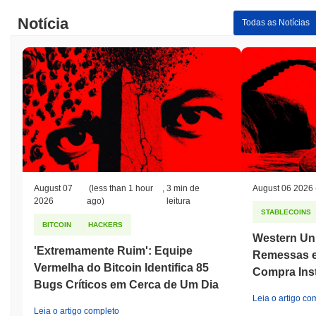
Notícia
Todas as Notícias
August 07
(less than 1 hour
,
3 min de
August 06 2026
2026
ago)
leitura
STABLECOINS
BITCOIN
HACKERS
Western Un
'Extremamente Ruim': Equipe
Remessas e
Vermelha do Bitcoin Identifica 85
Compra Ins
Bugs Críticos em Cerca de Um Dia
Leia o artigo co
Leia o artigo completo