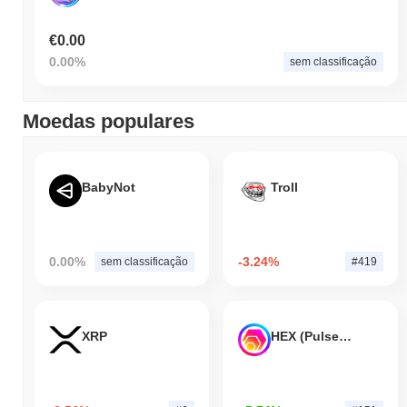
€0.00
0.00%
sem classificação
Moedas populares
BabyNot
Troll
0.00%
-3.24%
sem classificação
#419
XRP
HEX (Pulsechain)