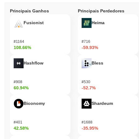
Principais Ganhos
Principais Perdedores
Fusionist
Heima
#1164
#716
108.66%
-59.93%
Hashflow
Bless
#908
#530
60.94%
-52.7%
Biconomy
Shardeum
#401
#1688
42.58%
-35.95%