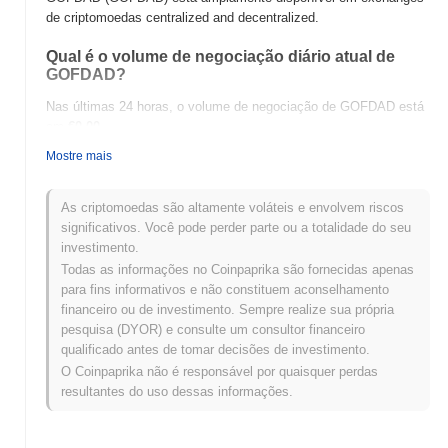
de criptomoedas centralized and decentralized.
Qual é o volume de negociação diário atual de
GOFDAD?
Nas últimas 24 horas, o volume de negociação de GOFDAD está
em
€0.00
.
Mostre mais
Qual é o histórico da faixa de preço de GOFDAD?
Máxima Histórica (ATH):
€0.143695
As criptomoedas são altamente voláteis e envolvem riscos
Mínima Histórica (ATL):
€0.00
significativos. Você pode perder parte ou a totalidade do seu
investimento.
GOFDAD está sendo negociado atualmente
~0.04%
abaixo de
Todas as informações no Coinpaprika são fornecidas apenas
sua ATH .
para fins informativos e não constituem aconselhamento
financeiro ou de investimento. Sempre realize sua própria
Como GOFDAD está se desempenhando em
pesquisa (DYOR) e consulte um consultor financeiro
comparação com o mercado cripto mais amplo?
qualificado antes de tomar decisões de investimento.
Nos últimos 7 dias, GOFDAD ganhou
0.00%
, superando o
O Coinpaprika não é responsável por quaisquer perdas
mercado cripto geral que registrou um declínio de
0.68%
. Isso
resultantes do uso dessas informações.
indica um desempenho forte na ação de preço de GOFDAD em
relação ao momentum do mercado mais amplo.