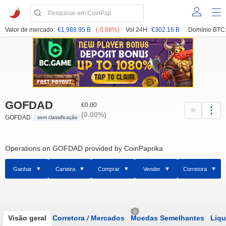
Valor de mercado:
€1,988.95 B
(-0.68%)
Vol 24H:
€302.16 B
Domínio BTC
GOFDAD
€0.00
(0.00%)
GOFDAD
sem classificação
Operations on GOFDAD provided by CoinPaprika
Ganhar
Carteira
Comprar
Vender
Corretora
0
Visão geral
Corretora
/
Mercados
Moedas Semelhantes
Liqu