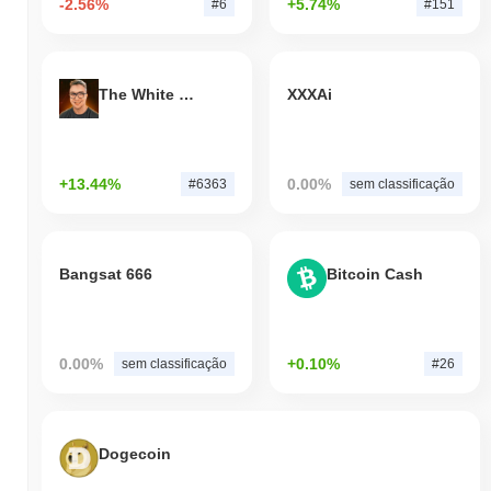
-2.56%
+5.74%
#6
#151
The White Bull
XXXAi
+13.44%
0.00%
#6363
sem classificação
Bangsat 666
Bitcoin Cash
0.00%
+0.10%
sem classificação
#26
Dogecoin