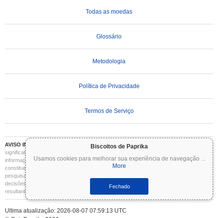
Todas as moedas
Glossário
Metodologia
Política de Privacidade
Termos de Serviço
AVISO IMPORTANTE:
As criptomoedas são altamente voláteis e envolvem riscos
Biscoitos de Paprika
significativos. Você pode perder parte ou todo o seu investimento. Todas as
Usamos cookies para melhorar sua experiência de navegação
...
informações no Coinpaprika são fornecidas apenas para fins informativos e não
More
constituem aconselhamento financeiro ou de investimento. Sempre faça sua própria
pesquisa (DYOR) e consulte um consultor financeiro qualificado antes de tomar
decisões de investimento. O Coinpaprika não se responsabiliza por quaisquer perdas
Fechado
resultantes do uso dessas informações.
Ultima atualização: 2026-08-07 07:59:13 UTC