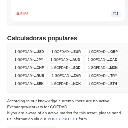
-0.94%
#11
Calculadoras populares
1 GOFDAD
=
...
USD
1 GOFDAD
=
...
EUR
1 GOFDAD
=
...
GBP
1 GOFDAD
=
...
JPY
1 GOFDAD
=
...
AUD
1 GOFDAD
=
...
CAD
1 GOFDAD
=
...
CHF
1 GOFDAD
=
...
SGD
1 GOFDAD
=
...
MXN
1 GOFDAD
=
...
RUB
1 GOFDAD
=
...
ZAR
1 GOFDAD
=
...
TRY
1 GOFDAD
=
...
SEK
1 GOFDAD
=
...
NOK
1 GOFDAD
=
...
ETH
According to our knowledge currently there are no active
Exchanges/Markets for GOFDAD.
If you are aware of an active market for this asset, please send
us information via our
form.
MODIFY PROJECT