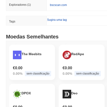
Exploradores
(1)
bscscan.com
Sugira uma tag
Tags
Moedas Semelhantes
The Meebits
RedApe
€0.00
€0.00
0.00%
0.00%
sem classificação
sem classificação
DPOX
Deo