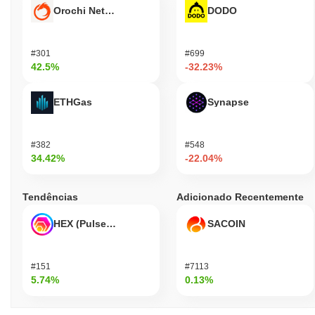
Orochi Network
DODO
#301
#699
42.5%
-32.23%
ETHGas
Synapse
#382
#548
34.42%
-22.04%
Tendências
Adicionado Recentemente
HEX (Pulsechain)
SACOIN
#151
#7113
5.74%
0.13%