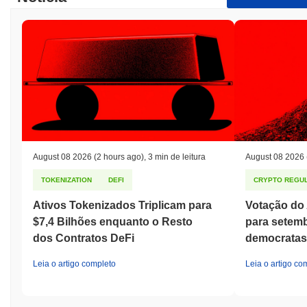
August 08 2026
(2 hours ago)
,
3 min de leitura
August 08 2026
TOKENIZATION
DEFI
CRYPTO REGUL
Ativos Tokenizados Triplicam para
Votação do
$7,4 Bilhões enquanto o Resto
para setem
dos Contratos DeFi
democratas
Leia o artigo completo
Leia o artigo co