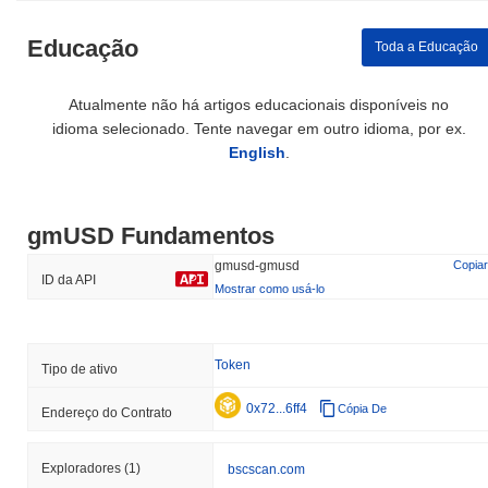
Educação
Toda a Educação
Atualmente não há artigos educacionais disponíveis no
idioma selecionado. Tente navegar em outro idioma, por ex.
English
.
gmUSD Fundamentos
gmusd-gmusd
Copiar
ID da API
Mostrar como usá-lo
Token
Tipo de ativo
0x72...6ff4
Cópia De
Endereço do Contrato
Exploradores
(1)
bscscan.com