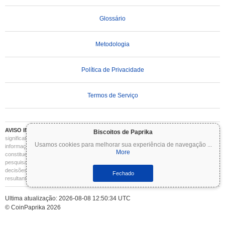
Glossário
Metodologia
Política de Privacidade
Termos de Serviço
AVISO IMPORTANTE:
As criptomoedas são altamente voláteis e envolvem riscos
Biscoitos de Paprika
significativos. Você pode perder parte ou todo o seu investimento. Todas as
Usamos cookies para melhorar sua experiência de navegação
...
informações no Coinpaprika são fornecidas apenas para fins informativos e não
More
constituem aconselhamento financeiro ou de investimento. Sempre faça sua própria
pesquisa (DYOR) e consulte um consultor financeiro qualificado antes de tomar
decisões de investimento. O Coinpaprika não se responsabiliza por quaisquer perdas
Fechado
resultantes do uso dessas informações.
Ultima atualização: 2026-08-08 12:50:34 UTC
© CoinPaprika 2026