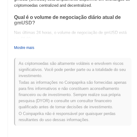
criptomoedas centralized and decentralized.
Qual é o volume de negociação diário atual de
gmUSD?
Nas últimas 24 horas, o volume de negociação de gmUSD está
em
€0.00
.
Mostre mais
Qual é o histórico da faixa de preço de gmUSD?
Máxima Histórica (ATH):
€0.00
As criptomoedas são altamente voláteis e envolvem riscos
Mínima Histórica (ATL):
€0.00
significativos. Você pode perder parte ou a totalidade do seu
investimento.
gmUSD está sendo negociado atualmente
~0.00%
abaixo de sua
Todas as informações no Coinpaprika são fornecidas apenas
ATH .
para fins informativos e não constituem aconselhamento
financeiro ou de investimento. Sempre realize sua própria
Como gmUSD está se desempenhando em
pesquisa (DYOR) e consulte um consultor financeiro
comparação com o mercado cripto mais amplo?
qualificado antes de tomar decisões de investimento.
Nos últimos 7 dias, gmUSD ganhou
0.00%
, superando o mercado
O Coinpaprika não é responsável por quaisquer perdas
cripto geral que registrou um declínio de
0.15%
. Isso indica um
resultantes do uso dessas informações.
desempenho forte na ação de preço de GMUSD em relação ao
momentum do mercado mais amplo.