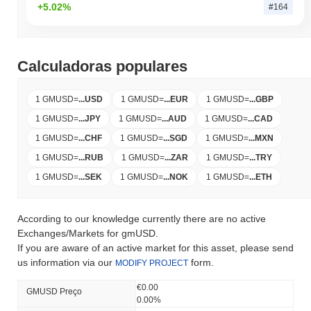
+5.02%
#164
Calculadoras populares
1 GMUSD
=
...
USD
1 GMUSD
=
...
EUR
1 GMUSD
=
...
GBP
1 GMUSD
=
...
JPY
1 GMUSD
=
...
AUD
1 GMUSD
=
...
CAD
1 GMUSD
=
...
CHF
1 GMUSD
=
...
SGD
1 GMUSD
=
...
MXN
1 GMUSD
=
...
RUB
1 GMUSD
=
...
ZAR
1 GMUSD
=
...
TRY
1 GMUSD
=
...
SEK
1 GMUSD
=
...
NOK
1 GMUSD
=
...
ETH
According to our knowledge currently there are no active
Exchanges/Markets for gmUSD.
If you are aware of an active market for this asset, please send
us information via our
form.
MODIFY PROJECT
€0.00
GMUSD Preço
0.00%