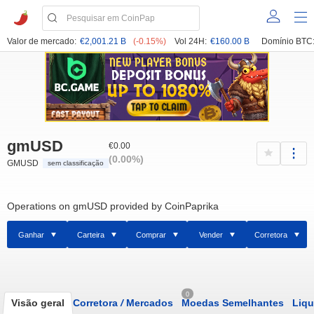
Valor de mercado:
€2,001.21 B
(-0.15%)
Vol 24H:
€160.00 B
Domínio BTC
gmUSD
€0.00
(0.00%)
GMUSD
sem classificação
Operations on gmUSD provided by CoinPaprika
Ganhar
Carteira
Comprar
Vender
Corretora
0
Visão geral
Corretora
/
Mercados
Moedas Semelhantes
Liqu