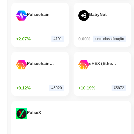
Pulsechain
BabyNot
+2.07%
0.00%
#191
sem classificação
Pulsechain Bridged HEX (Pulsechain)
eHEX (Ethereum)
+9.12%
+10.19%
#5020
#5872
PulseX