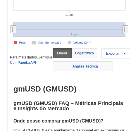
1. jan.
1. jan.
Price
Valor de mercado
Volume (24h)
Linear
Logarítmico
Exportar
Para mais dados, verifique
CoinPaprika API
Análise Técnica
gmUSD (GMUSD)
gmUSD (GMUSD) FAQ – Métricas Principais
e Insights do Mercado
Onde posso comprar gmUSD (GMUSD)?
gmUSD (GMUSD) está amplamente disponível em exchanges de