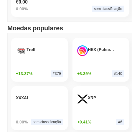
€0.00
0.00%
sem classificação
Moedas populares
Troll
HEX (Pulsechain)
+13.37%
+6.39%
#379
#140
XXXAi
XRP
0.00%
+0.41%
sem classificação
#6