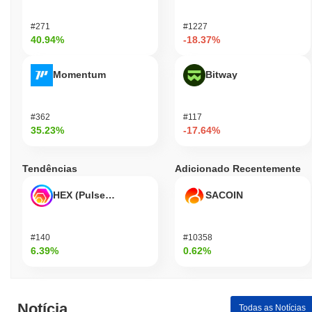
#271
#1227
40.94%
-18.37%
Momentum
Bitway
#362
#117
35.23%
-17.64%
Tendências
Adicionado Recentemente
HEX (Pulsechain)
SACOIN
#140
#10358
6.39%
0.62%
Notícia
Todas as Notícias