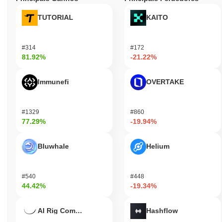
TUTORIAL
KAITO
#314
#172
81.92%
-21.22%
Immunefi
OVERTAKE
#1329
#860
77.29%
-19.94%
Bluwhale
Helium
#540
#448
44.42%
-19.34%
AI Rig Complex
Hashflow