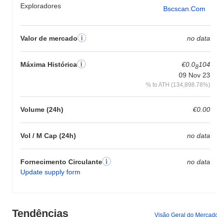
Exploradores
Bscscan.com
Valor de mercado
no data
Máxima Histórica
€0.0
104
8
09 Nov 23
% to ATH (134,898.78%)
Volume (24h)
€0.00
Vol / M Cap (24h)
no data
Fornecimento Circulante
no data
Update supply form
Tendências
Visão Geral do Mercad