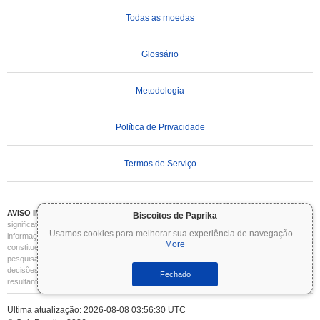
Todas as moedas
Glossário
Metodologia
Política de Privacidade
Termos de Serviço
AVISO IMPORTANTE:
As criptomoedas são altamente voláteis e envolvem riscos
Biscoitos de Paprika
significativos. Você pode perder parte ou todo o seu investimento. Todas as
Usamos cookies para melhorar sua experiência de navegação
...
informações no Coinpaprika são fornecidas apenas para fins informativos e não
More
constituem aconselhamento financeiro ou de investimento. Sempre faça sua própria
pesquisa (DYOR) e consulte um consultor financeiro qualificado antes de tomar
decisões de investimento. O Coinpaprika não se responsabiliza por quaisquer perdas
Fechado
resultantes do uso dessas informações.
Ultima atualização: 2026-08-08 03:56:30 UTC