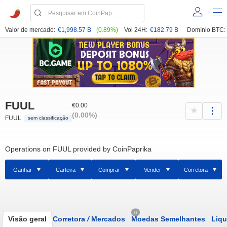
Valor de mercado:
€1,998.57 B
(0.89%)
Vol 24H:
€182.79 B
Domínio BTC:
FUUL
€0.00
(0.00%)
FUUL
sem classificação
Operations on FUUL provided by CoinPaprika
Ganhar
Carteira
Comprar
Vender
Corretora
0
Visão geral
Corretora
/
Mercados
Moedas Semelhantes
Liqu