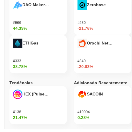
DAO Maker Token
Zerobase
#966
#530
44.39%
-21.76%
ETHGas
Orochi Network
#333
#349
38.78%
-20.63%
Tendências
Adicionado Recentemente
HEX (Pulsechain)
SACOIN
#138
#10994
21.47%
0.28%