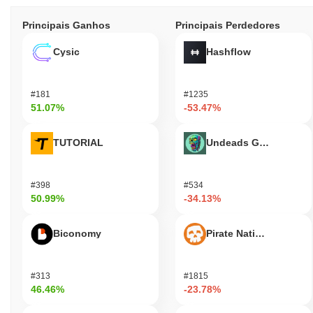
Principais Ganhos
Principais Perdedores
Cysic
Hashflow
#181
#1235
51.07%
-53.47%
TUTORIAL
Undeads Games
#398
#534
50.99%
-34.13%
Biconomy
Pirate Nation Token
#313
#1815
46.46%
-23.78%