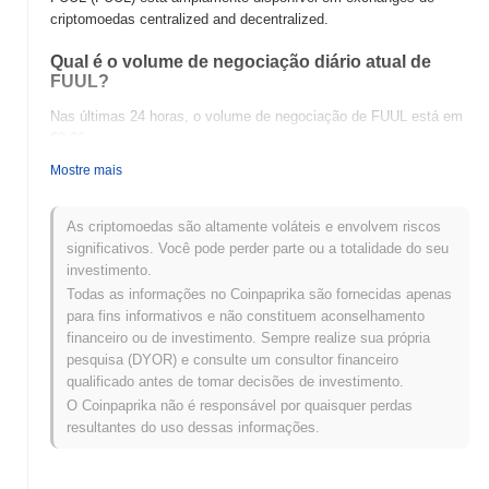
criptomoedas centralized and decentralized.
Qual é o volume de negociação diário atual de
FUUL?
Nas últimas 24 horas, o volume de negociação de FUUL está em
€0.00
.
Mostre mais
Qual é o histórico da faixa de preço de FUUL?
Máxima Histórica (ATH):
€0.0
104
8
As criptomoedas são altamente voláteis e envolvem riscos
Mínima Histórica (ATL):
€0.00
significativos. Você pode perder parte ou a totalidade do seu
investimento.
FUUL está sendo negociado atualmente
~99.93%
abaixo de sua
Todas as informações no Coinpaprika são fornecidas apenas
ATH .
para fins informativos e não constituem aconselhamento
financeiro ou de investimento. Sempre realize sua própria
Como FUUL está se desempenhando em
pesquisa (DYOR) e consulte um consultor financeiro
comparação com o mercado cripto mais amplo?
qualificado antes de tomar decisões de investimento.
Nos últimos 7 dias, FUUL ganhou
0.00%
, ficando abaixo do
O Coinpaprika não é responsável por quaisquer perdas
mercado cripto geral que registrou um ganho de
0.89%
. Isso
resultantes do uso dessas informações.
indica um atraso temporário na ação de preço de FUUL em
relação ao momentum do mercado mais amplo.