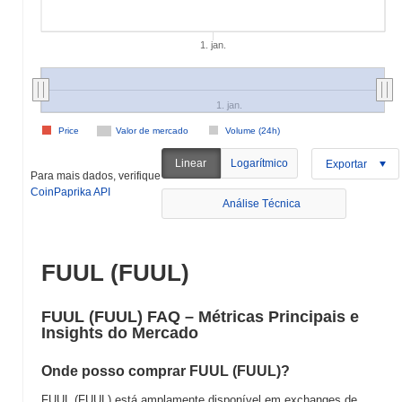
1. jan.
1. jan.
Price
Valor de mercado
Volume (24h)
Linear
Logarítmico
Exportar
Para mais dados, verifique
CoinPaprika API
Análise Técnica
FUUL (FUUL)
FUUL (FUUL) FAQ – Métricas Principais e
Insights do Mercado
Onde posso comprar FUUL (FUUL)?
FUUL (FUUL) está amplamente disponível em exchanges de