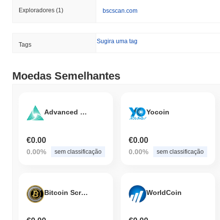
Exploradores
(1)
bscscan.com
Sugira uma tag
Tags
Moedas Semelhantes
Advanced Technology Coin
Yocoin
€0.00
€0.00
0.00%
0.00%
sem classificação
sem classificação
Bitcoin Scrypt
WorldCoin