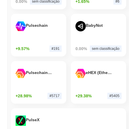
0.00%
+1.65%
sem classificação
#6
Pulsechain
BabyNot
+9.57%
0.00%
#191
sem classificação
Pulsechain Bridged HEX (Pulsechain)
eHEX (Ethereum)
+28.98%
+29.38%
#5717
#5405
PulseX