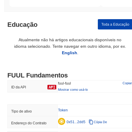
Educação
Toda a Educação
Atualmente não há artigos educacionais disponíveis no
idioma selecionado. Tente navegar em outro idioma, por ex.
English
.
FUUL Fundamentos
fuul-fuul
Copiar
ID da API
Mostrar como usá-lo
Token
Tipo de ativo
0x51...2dd5
Cópia De
Endereço do Contrato