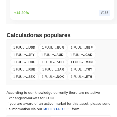
+14.20%
#165
Calculadoras populares
1 FUUL
=
...
USD
1 FUUL
=
...
EUR
1 FUUL
=
...
GBP
1 FUUL
=
...
JPY
1 FUUL
=
...
AUD
1 FUUL
=
...
CAD
1 FUUL
=
...
CHF
1 FUUL
=
...
SGD
1 FUUL
=
...
MXN
1 FUUL
=
...
RUB
1 FUUL
=
...
ZAR
1 FUUL
=
...
TRY
1 FUUL
=
...
SEK
1 FUUL
=
...
NOK
1 FUUL
=
...
ETH
According to our knowledge currently there are no active
Exchanges/Markets for FUUL.
If you are aware of an active market for this asset, please send
us information via our
form.
MODIFY PROJECT