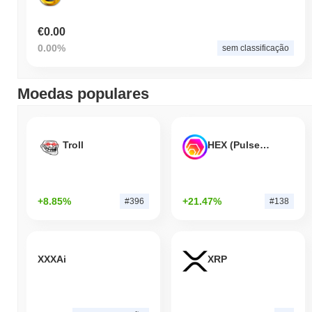
€0.00
0.00%
sem classificação
Moedas populares
Troll
HEX (Pulsechain)
+8.85%
+21.47%
#396
#138
XXXAi
XRP