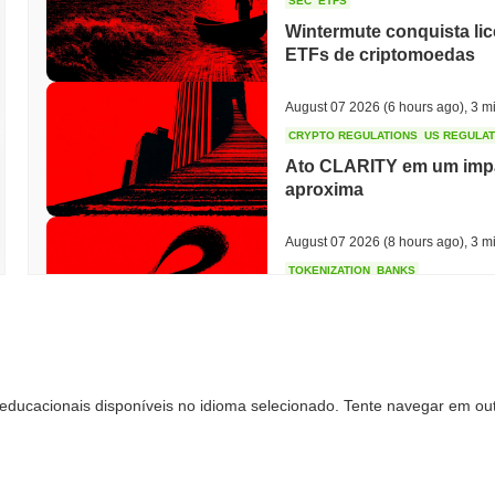
SEC
ETFS
Wintermute conquista li
ETFs de criptomoedas
August 07 2026
(6 hours ago)
,
3 mi
CRYPTO REGULATIONS
US REGULA
Ato CLARITY em um impa
aproxima
August 07 2026
(8 hours ago)
,
3 mi
TOKENIZATION
BANKS
Wells Fargo Entra na Cor
August 07 2026
(10 hours ago)
,
3 
educacionais disponíveis no idioma selecionado. Tente navegar em out
STABLECOIN
JAPAN
JPYC Levanta R$ 38 Mil
Maruwa Apostam na Stab