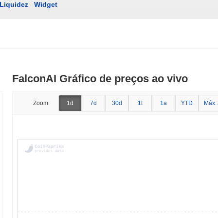
Liquidez
Widget
FalconAI Gráfico de preços ao vivo
Zoom:
1d
7d
30d
1t
1a
YTD
Máx .