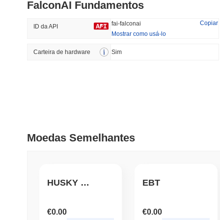
FalconAI Fundamentos
#215
#547
36.52%
-17.58%
Copiar
fai-falconai
ID da API
Mostrar como usá-lo
Carteira de hardware
Tendências
Sim
Adicionado
Recentemente
HEX (Pulsechain)
SACOIN
#142
16.24%
#9991
0.71%
Moedas Semelhantes
HUSKY INU
EBT
€0.00
€0.00