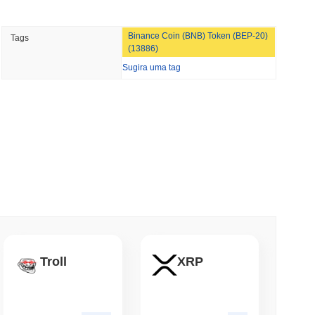
min de leitura
Binance Coin (BNB) Token (BEP-20)
Tags
ipe Vermelha do Bitcoin Identifica 85 Bugs
(13886)
 Dia
Sugira uma tag
min de leitura
ma Remessas em Dólar em Poder de Compra
de leitura
o de Cripto, mas Limita Compradores de
Troll
XRP
de leitura
ira de Stablecoin a Agentes de IA para Pagar