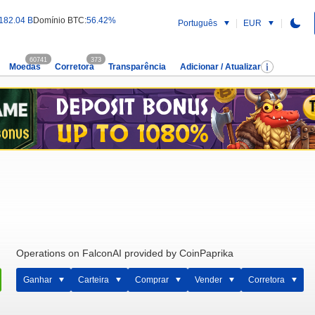
182.04 B
Domínio BTC:
56.42%
Português
EUR
60741
373
Moedas
Corretora
Transparência
Adicionar / Atualizar
Operations on FalconAI provided by CoinPaprika
Ganhar
Carteira
Comprar
Vender
Corretora