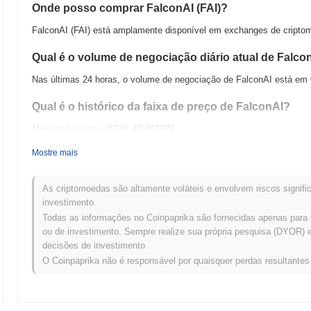
Onde posso comprar FalconAI (FAI)?
FalconAI (FAI) está amplamente disponível em exchanges de criptom
Qual é o volume de negociação diário atual de Falco
Nas últimas 24 horas, o volume de negociação de FalconAI está em
Qual é o histórico da faixa de preço de FalconAI?
Máxima Histórica (ATH):
€0.001078
Mínima Histórica (ATL):
€0.00
Mostre mais
FalconAI está sendo negociado atualmente
~0.63%
abaixo de sua AT
As criptomoedas são altamente voláteis e envolvem riscos signific
Como FalconAI está se desempenhando em compara
investimento.
Todas as informações no Coinpaprika são fornecidas apenas para 
Nos últimos 7 dias, FalconAI ganhou
0.00%
, ficando abaixo do merc
ou de investimento. Sempre realize sua própria pesquisa (DYOR) e 
um atraso temporário na ação de preço de FAI em relação ao mome
decisões de investimento.
O Coinpaprika não é responsável por quaisquer perdas resultante