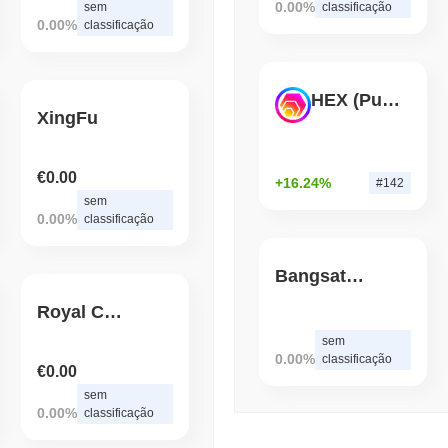
por APIs
0.00%
sem
classificação
0.00%
classificação
August 06 2026
(1 day ago)
,
3 min 
BITCOIN
HACKERS
HEX (Pulsechain)
Boltz Desativou Sua Próp
XingFu
Superarem Sua Equipe
€0.00
+16.24%
#142
sem
0.00%
classificação
Bangsat 666
Royal Corgi Index
sem
0.00%
classificação
€0.00
sem
0.00%
classificação