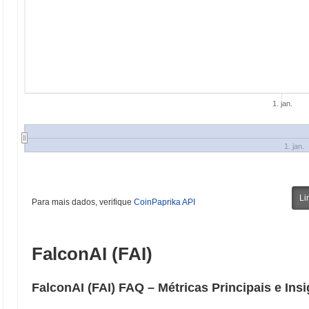
1. jan.
1. jan.
Li
Para mais dados, verifique
CoinPaprika API
FalconAI (FAI)
FalconAI (FAI) FAQ – Métricas Principais e In