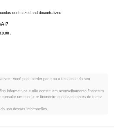
oedas centralized and decentralized.
nAI?
€0.00
.
H .
ativos. Você pode perder parte ou a totalidade do seu
ção com o mercado cripto mais amplo?
fins informativos e não constituem aconselhamento financeiro
ado cripto geral que registrou um ganho de
0.21%
. Isso indica
consulte um consultor financeiro qualificado antes de tomar
ntum do mercado mais amplo.
s do uso dessas informações.