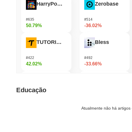
HarryPotterObamaSonic10Inu (ETH)
Zerobase
#635
#514
50.79%
-36.02%
TUTORIAL
Bless
#422
#492
42.02%
-33.66%
Biconomy
Undeads Games
Educação
#343
#535
38.34%
-33.43%
Atualmente não há artigos 
SKYAI
Cartesi