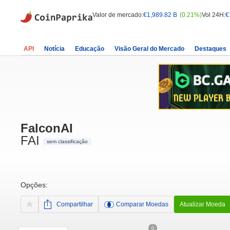
Valor de mercado:
€1,989.82 B
(0.21%)
Vol 24H:
€
API
Notícia
Educação
Visão Geral do Mercado
Destaques
FalconAI
FAI
sem classificação
Opções:
Compartilhar
Comparar Moedas
Atualizar Moeda
0