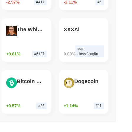
-2.97%
-2.11%
#417
#6
de leitura
The White Bull
XXXAi
ria Ponte Bitcoin Após Ataques de IA
sem
+9.81%
0.00%
#6127
classificação
Bitcoin Cash
Dogecoin
+0.57%
+1.14%
#26
#11