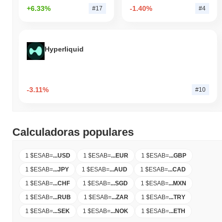
+6.33%
-1.40%
#17
#4
Hyperliquid
-3.11%
#10
Calculadoras populares
1 $ESAB
=
...
USD
1 $ESAB
=
...
EUR
1 $ESAB
=
...
GBP
1 $ESAB
=
...
JPY
1 $ESAB
=
...
AUD
1 $ESAB
=
...
CAD
1 $ESAB
=
...
CHF
1 $ESAB
=
...
SGD
1 $ESAB
=
...
MXN
1 $ESAB
=
...
RUB
1 $ESAB
=
...
ZAR
1 $ESAB
=
...
TRY
1 $ESAB
=
...
SEK
1 $ESAB
=
...
NOK
1 $ESAB
=
...
ETH