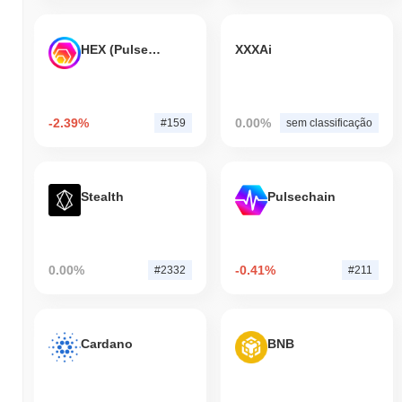
HEX (Pulsechain)
XXXAi
-2.39%
0.00%
#159
sem classificação
Stealth
Pulsechain
0.00%
-0.41%
#2332
#211
Cardano
BNB