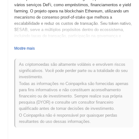
vários serviços DeFi, como empréstimos, financiamentos e yield
farming. O projeto opera na blockchain Ethereum, utilizando um
mecanismo de consenso proof-of-stake que melhora a
escalabilidade e reduz os custos de transação. Seu token nativo,
$ESAB, serve a múltiplos propósitos dentro do ecossistema,
incluindo taxas de transação, participação na governança e
recompensas de staking. ESAB se destaca por sua abordagem
inovadora de integrar finanças tradicionais com tecnologia
Mostre mais
blockchain, oferecendo aos usuários uma experiência fluida
enquanto mantém alta segurança e transparência. Isso a
As criptomoedas são altamente voláteis e envolvem riscos
posiciona como um jogador significativo no cenário DeFi em
significativos. Você pode perder parte ou a totalidade do seu
rápida evolução, atendendo tanto a usuários novatos quanto
investimento.
experientes que buscam aproveitar soluções financeiras
Todas as informações no Coinpaprika são fornecidas apenas
descentralizadas.
para fins informativos e não constituem aconselhamento
Quando e como o ESAB começou?
financeiro ou de investimento. Sempre realize sua própria
pesquisa (DYOR) e consulte um consultor financeiro
ESAB teve origem em março de 2021, quando a equipe
qualificado antes de tomar decisões de investimento.
fundadora lançou seu whitepaper, delineando a visão e a estrutura
O Coinpaprika não é responsável por quaisquer perdas
técnica do projeto. O projeto lançou sua testnet em junho de
resultantes do uso dessas informações.
2021, permitindo que desenvolvedores e primeiros adotantes
experimentassem suas funcionalidades. Após a fase de testes
bem-sucedida, a mainnet foi lançada em setembro de 2021,