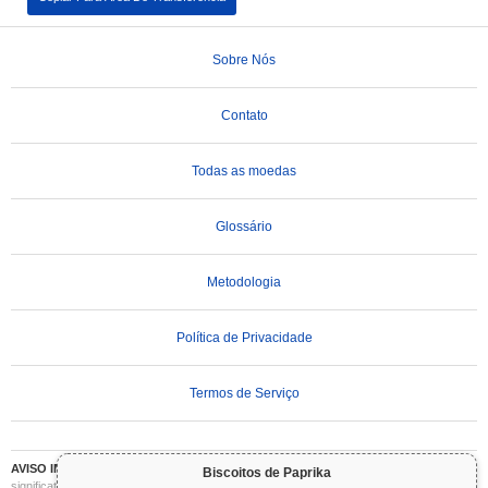
Sobre Nós
Contato
Todas as moedas
Glossário
Metodologia
Política de Privacidade
Termos de Serviço
AVISO IMPORTANTE:
As criptomoedas são altamente voláteis e envolvem riscos
Biscoitos de Paprika
significativos. Você pode perder parte ou todo o seu investimento. Todas as