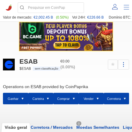
Valor de mercado:
€2,002.45 B
(0.50%)
Vol 24H:
€226.66 B
Domínio BTC:
ESAB
€0.00
(0.00%)
$ESAB
sem classificação
Operations on ESAB provided by CoinPaprika
Ganhar
Carteira
Comprar
Vender
Corretora
0
Visão geral
Corretora
/
Mercados
Moedas Semelhantes
Liqu