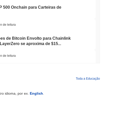
P 500 Onchain para Carteiras de
n de leitura
ões de Bitcoin Envolto para Chainlink
LayerZero se aproxima de $15...
n de leitura
Reduziu as Participações em ETF de Bitcoin
a em Ether Staked
Toda a Educação
in de leitura
ro idioma, por ex.
English
.
hegam ao blockchain enquanto o
tre desacelera para 1,5%