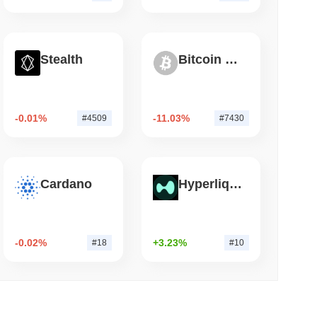
entralizadas Cai
de leitura
Stealth
Bitcoin Silver
do Coldcard de 2021 Ainda Está Drenando
-0.01%
-11.03%
#4509
#7430
Cardano
Hyperliquid
-0.02%
+3.23%
#18
#10