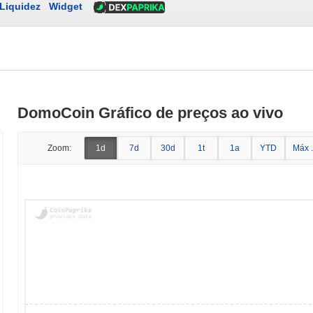
Liquidez
Widget
DomoCoin Gráfico de preços ao vivo
Zoom:
1d
7d
30d
1t
1a
YTD
Máx .