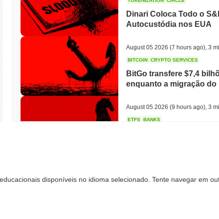
TOKENIZATION
CIRCLE
Dinari Coloca Todo o S&
Autocustódia nos EUA
August 05 2026
(7 hours ago)
,
3 mi
BITCOIN
CRYPTO SERVICES
BitGo transfere $7,4 bilh
enquanto a migração do 
August 05 2026
(9 hours ago)
,
3 mi
ETFS
BANKS
O Maior Banco da Itália 
para Triplicar sua Apost
August 05 2026
(11 hours ago)
,
3 m
educacionais disponíveis no idioma selecionado. Tente navegar em out
ECONOMIC DATA
WEB3
Dados do PIB dos EUA c
crescimento do 2º trimes