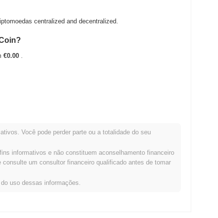
tomoedas centralized and decentralized.
oCoin?
em
€0.00
.
 ATH .
ativos. Você pode perder parte ou a totalidade do seu
ação com o mercado cripto mais amplo?
fins informativos e não constituem aconselhamento financeiro
cado cripto geral que registrou um ganho de
0.69%
. Isso indica
consulte um consultor financeiro qualificado antes de tomar
omentum do mercado mais amplo.
s do uso dessas informações.