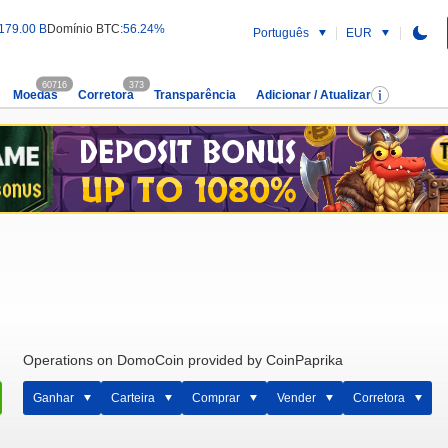
179.00 B
Domínio BTC:
56.24%
Português
EUR
60716
373
Moedas
Corretora
Transparência
Adicionar / Atualizar
Operations on DomoCoin provided by CoinPaprika
Ganhar
Carteira
Comprar
Vender
Corretora