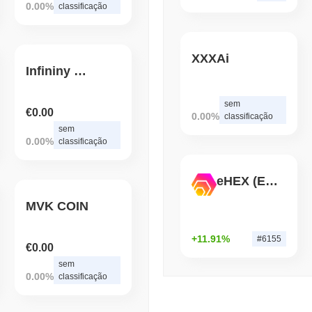
Volume das Exchanges C
0.00%
classificação
August 04 2026
(1 day ago)
,
3 min 
XXXAi
BITCOIN
HACKERS
Infininy Life
Uma Falha de Firmware 
Carteiras de Bitcoin
sem
€0.00
0.00%
classificação
sem
0.00%
classificação
eHEX (Ethereum)
MVK COIN
+11.91%
#6155
€0.00
sem
0.00%
classificação