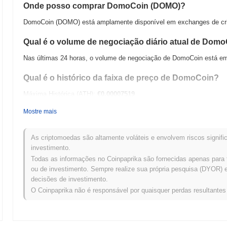
Onde posso comprar DomoCoin (DOMO)?
DomoCoin (DOMO) está amplamente disponível em exchanges de crip
Qual é o volume de negociação diário atual de Dom
Nas últimas 24 horas, o volume de negociação de DomoCoin está 
Qual é o histórico da faixa de preço de DomoCoin?
Máxima Histórica (ATH):
€0.00007519
Mínima Histórica (ATL):
€0.00
Mostre mais
DomoCoin está sendo negociado atualmente
~96.20%
abaixo de sua
As criptomoedas são altamente voláteis e envolvem riscos signific
Como DomoCoin está se desempenhando em compar
investimento.
Todas as informações no Coinpaprika são fornecidas apenas para 
Nos últimos 7 dias, DomoCoin ganhou
0.00%
, ficando abaixo do mer
ou de investimento. Sempre realize sua própria pesquisa (DYOR) e 
um atraso temporário na ação de preço de DOMO em relação ao m
decisões de investimento.
O Coinpaprika não é responsável por quaisquer perdas resultante