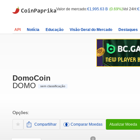
Valor de mercado:
€1,995.63 B
(0.69%)
Vol 24H:
€
API
Notícia
Educação
Visão Geral do Mercado
Destaques
DomoCoin
DOMO
sem classificação
Opções:
Compartilhar
Comparar Moedas
Atualizar Moeda
0