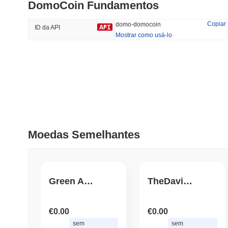
DomoCoin Fundamentos
#1122
#1015
52.24%
-17.06%
Copiar
domo-domocoin
ID da API
Mostrar como usá-lo
Tendências
Adicionado
Recentemente
Hyperliquid
SACOIN
#10
3.21%
#11770
1.32%
Moedas Semelhantes
Green ApeCoin
TheDavisLegacyCoin
€0.00
€0.00
sem
sem