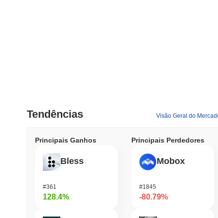
Tendências
Visão Geral do Mercad
Principais Ganhos
Principais Perdedores
Bless
Mobox
#361
#1845
128.4%
-80.79%