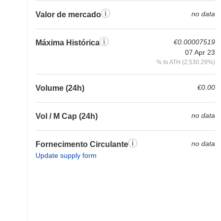
no data
Valor de mercado
€0.00007519
Máxima Histórica
07 Apr 23
% to ATH (2,530.29%)
€0.00
Volume (24h)
no data
Vol / M Cap (24h)
no data
Fornecimento Circulante
Update supply form