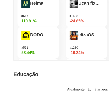
Heima
Ucan fix life in1day
#617
#1688
110.81%
-24.85%
DODO
elizaOS
#561
#1280
58.44%
-19.24%
Cysic
Lorenzo Protocol
Educação
#202
#611
53.97%
-18.99%
Atualmente não há artigos 
Hashflow
OVERTAKE