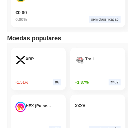
€0.00
0.00%
sem classificação
Moedas populares
XRP
Troll
-1.51%
+1.37%
#6
#409
HEX (Pulsechain)
XXXAi