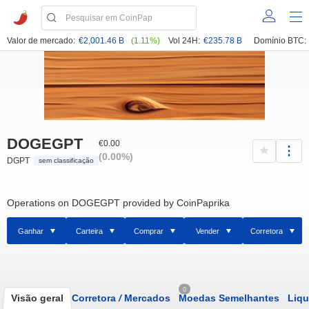
Valor de mercado:
€2,001.46 B
(1.11%)
Vol 24H:
€235.78 B
Domínio BTC:
DOGEGPT
€0.00
(0.00%)
DGPT
sem classificação
Operations on DOGEGPT provided by CoinPaprika
Ganhar
Carteira
Comprar
Vender
Corretora
0
Visão geral
Corretora
/
Mercados
Moedas Semelhantes
Liqu