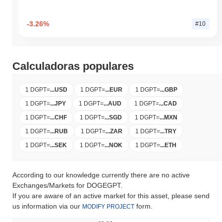
-3.26%
#10
Calculadoras populares
1 DGPT
=
...
USD
1 DGPT
=
...
EUR
1 DGPT
=
...
GBP
1 DGPT
=
...
JPY
1 DGPT
=
...
AUD
1 DGPT
=
...
CAD
1 DGPT
=
...
CHF
1 DGPT
=
...
SGD
1 DGPT
=
...
MXN
1 DGPT
=
...
RUB
1 DGPT
=
...
ZAR
1 DGPT
=
...
TRY
1 DGPT
=
...
SEK
1 DGPT
=
...
NOK
1 DGPT
=
...
ETH
According to our knowledge currently there are no active
Exchanges/Markets for DOGEGPT.
If you are aware of an active market for this asset, please send
us information via our
form.
MODIFY PROJECT