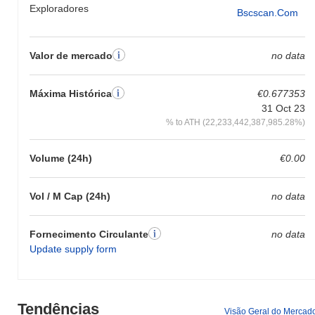
Exploradores
Bscscan.com
Valor de mercado
no data
Máxima Histórica
€0.677353
31 Oct 23
% to ATH (22,233,442,387,985.28%)
Volume (24h)
€0.00
Vol / M Cap (24h)
no data
Fornecimento Circulante
no data
Update supply form
Tendências
Visão Geral do Mercad