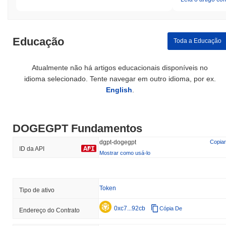
Educação
Toda a Educação
Atualmente não há artigos educacionais disponíveis no
idioma selecionado. Tente navegar em outro idioma, por ex.
English
.
DOGEGPT Fundamentos
dgpt-dogegpt
Copiar
ID da API
Mostrar como usá-lo
Token
Tipo de ativo
0xc7...92cb
Cópia De
Endereço do Contrato