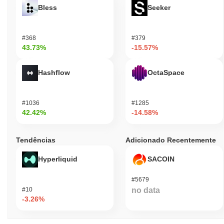
Bless
Seeker
#368
#379
43.73%
-15.57%
Hashflow
OctaSpace
#1036
#1285
42.42%
-14.58%
Tendências
Adicionado Recentemente
Hyperliquid
SACOIN
#5679
#10
no data
-3.26%