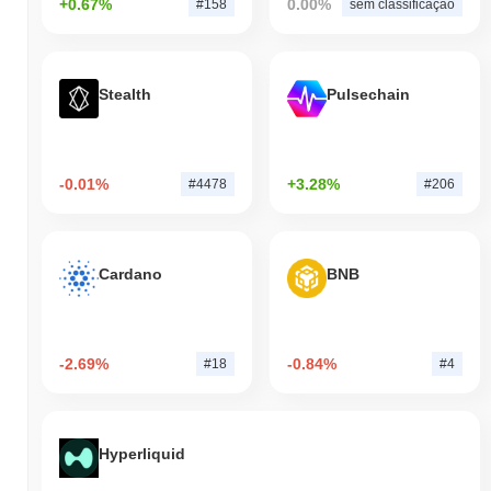
+0.67%
0.00%
#158
sem classificação
Stealth
Pulsechain
-0.01%
+3.28%
#4478
#206
Cardano
BNB
-2.69%
-0.84%
#18
#4
Hyperliquid