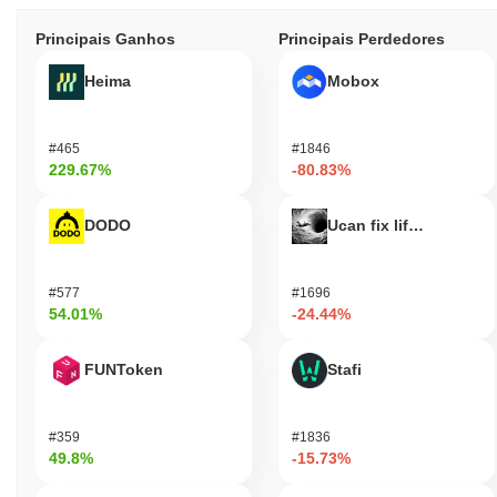
Principais Ganhos
Principais Perdedores
Heima
Mobox
#465
#1846
229.67%
-80.83%
DODO
Ucan fix life in1day
#577
#1696
54.01%
-24.44%
FUNToken
Stafi
#359
#1836
49.8%
-15.73%