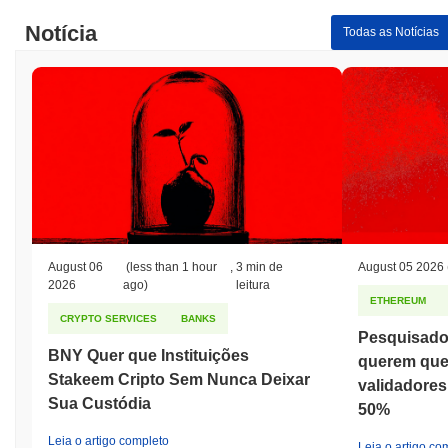
Notícia
Todas as Notícias
August 06
(less than 1 hour
,
3 min de
August 05 2026
2026
ago)
leitura
ETHEREUM
CRYPTO SERVICES
BANKS
Pesquisado
BNY Quer que Instituições
querem que
Stakeem Cripto Sem Nunca Deixar
validadores 
Sua Custódia
50%
Leia o artigo completo
Leia o artigo co