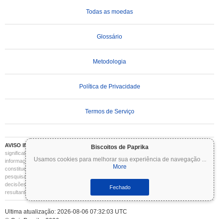
Todas as moedas
Glossário
Metodologia
Política de Privacidade
Termos de Serviço
AVISO IMPORTANTE:
As criptomoedas são altamente voláteis e envolvem riscos
Biscoitos de Paprika
significativos. Você pode perder parte ou todo o seu investimento. Todas as
Usamos cookies para melhorar sua experiência de navegação
...
informações no Coinpaprika são fornecidas apenas para fins informativos e não
More
constituem aconselhamento financeiro ou de investimento. Sempre faça sua própria
pesquisa (DYOR) e consulte um consultor financeiro qualificado antes de tomar
decisões de investimento. O Coinpaprika não se responsabiliza por quaisquer perdas
Fechado
resultantes do uso dessas informações.
Ultima atualização: 2026-08-06 07:32:03 UTC