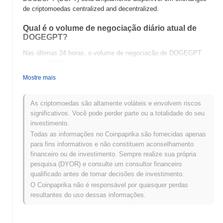
de criptomoedas centralized and decentralized.
Qual é o volume de negociação diário atual de
DOGEGPT?
Nas últimas 24 horas, o volume de negociação de DOGEGPT
está em
€0.00
.
Mostre mais
Qual é o histórico da faixa de preço de
DOGEGPT?
As criptomoedas são altamente voláteis e envolvem riscos
Máxima Histórica (ATH):
€0.677353
significativos. Você pode perder parte ou a totalidade do seu
Mínima Histórica (ATL):
€0.00
investimento.
Todas as informações no Coinpaprika são fornecidas apenas
DOGEGPT está sendo negociado atualmente
~100.00%
abaixo
para fins informativos e não constituem aconselhamento
de sua ATH .
financeiro ou de investimento. Sempre realize sua própria
pesquisa (DYOR) e consulte um consultor financeiro
Como DOGEGPT está se desempenhando em
qualificado antes de tomar decisões de investimento.
comparação com o mercado cripto mais amplo?
O Coinpaprika não é responsável por quaisquer perdas
Nos últimos 7 dias, DOGEGPT ganhou
0.00%
, ficando abaixo do
resultantes do uso dessas informações.
mercado cripto geral que registrou um ganho de
1.11%
. Isso
indica um atraso temporário na ação de preço de DGPT em
relação ao momentum do mercado mais amplo.