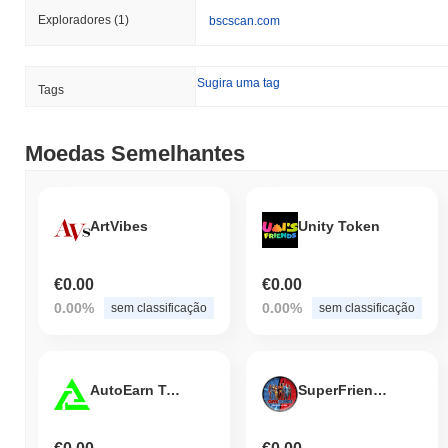
Exploradores
(1)
bscscan.com
Sugira uma tag
Tags
Moedas Semelhantes
ArtVibes
Unity Token
€0.00
€0.00
0.00%
0.00%
sem classificação
sem classificação
AutoEarn Token
SuperFriends